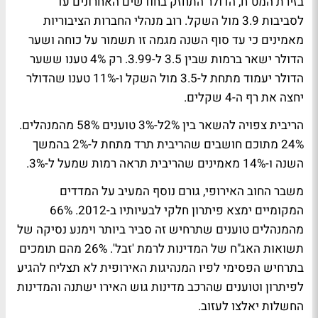
בזירת המט"ח, הדולר התחזק בחודשים האחרונים עד
לסביבות 3.9 מול השקל. רוב מנהלי החברות הציבוריות
מאמינים כי עד סוף השנה מגמה זו תשמור על כוחה ושער
הדולר ישאר ברמות שבין 3.5 ל-3.99. רק 4% טענו ששער
הדולר יעמוד מתחת ל-3.5 מול השקל ו-11% טענו שהדולר
יחצה את רף ה-4 שקלים.
הריבית צפויה להשאר בין 2%ל-3% טוענים 58% מהמנהלים.
24% מתוכם חושבים שהריבית תרד מתחת ל-2% בהמשך
השנה ו-14% מאמינים שהריבית תראה רמות שמעל ל-3%.
משבר החוב האירופי, גורם נוסף המעיב על המדדים
המקומיים ימצא פיתרון חלקי לבעיותיו ב-2012. 66%
מהמנהלים טוענים שתרחיש זה סביר ביותר וימנע נסיקה של
תשואות האג"ח של המדינות לרמת 'זבל'. 26% מהם תומכים
בתרחיש הפסימי לפיו המנהיגות האירופית לא תצליח להגיע
לפיתרון וטוענים שהרכב מדינות גוש האירו ישתנה והמדינות
החשלות יאלצו לעזוב.