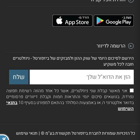
הרשמה לדיוור
הירשם לסיכום היומי של שוק ההון ולמבזקים של ביזפורטל - ניוזלטרים
חובה לכל משקיע
אני מאשר קבלת שני ניוזלטרים, אשר כל אחד מהווה רשימת תפוצה
נפרדת, בנושאים סיכום יומי והתראות חמות וקבלת דיוורים פרסומיים
בדואר אלקטרוני ו/ או באמצעות הסלולר בהתאם למפורט בסעיף 10
בתנאי
השימוש
כל הזכויות שמורות לחברת ביזפורטל תקשורת בע"מ ©
|
תנאי שימוש