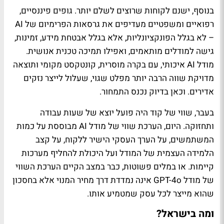
בנוסף, ישנם לקוחות שרוצים לשלם יותר. גופים פיננסיים,
רפואיים ומשפטיים מעדיפים את גרסאות הפרימיום של AI
– לא בגלל הפונקציונליות, אלא בגלל אבטחת מידע, זמינות,
גישה למודלים מותאמים, ואפילו תמיכה טכנית אנושית.
מודל AI איכותי, עם בקרה מוסרית, קונטקסט מקומי ותוצאה
מדויקת שווה הרבה יותר מפלט שגוי, שעלול לייצר נזקים
אדירים. וכאן בדיוק נכנס התמחור.
בעבר, שווי של קוד היה פועל יוצא של שעות עבודה
ותחזוקה. היום, הערכת שווי של מודל AI מבוססת על כמות
המשתמשים, על הערך העסקי הישיר ללקוח, על קצב
הלמידה העצמית של המודל ועל היכולת להחליף מערכות
קיימות. או במלים פשוטות, כבר במצב הקיים הערכת השווי
של מודל GPT-4o אינה נמדדת דרך מחיר המנוי אלא בחסכון
שהוא מייצר לכל עסק שמטמיע אותו.
ומה בישראל?