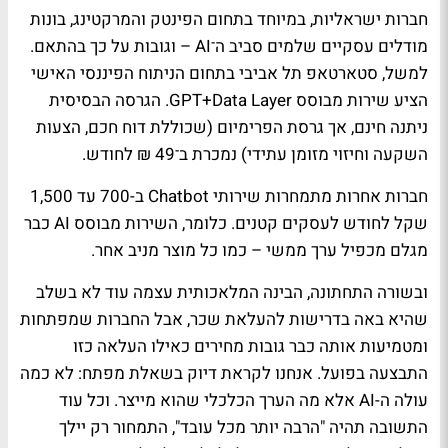
חברות ישראליות, במיוחד בתחום הפינטק והמרקטינג, בונות
מודלים עסקיים שלמים סביב ה־
AI –
וגובות על כך בהתאם.
למשל,
סטארטאפ תל אביבי בתחום הניתוח הפיננסי האישי
הציע שירות מבוסס
GPT+Data Layer.
הגרסה הבסיסית
ניתנה חינם, אך גרסת הפרימיום (שכוללת דוח חכם, הצעות
השקעה וחיזוי מזומן עתידי) נמכרת ב־49 ₪ לחודש.
חברות אחרות מתמחרות שירותי
Chatbot
ב-700 עד 1,500
שקל לחודש לעסקים קטנים. כלומר, השירות מבוסס
AI
כבר
מגלם מכפיל ערך ממשי – כמו כל מוצר מניב אחר.
ובשורה התחתונה, הבינה המלאכותית עצמה עוד לא בשלב
שהיא באה בדרישות להעלאת שכר, אבל החברות
שמפתחות
ומטמיעות אותה כבר גובות מחירים כאילו העלאה כזו
התבצעה בפועל. אנחנו לקראת דיוק בשאלת מפתח: לא כמה
עולה ה-AI אלא מה הערך הכלכלי שהוא מייצר. וכל עוד
התשובה תהיה "הרבה יותר מכל עובד", התמחור רק יילך