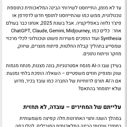
עד לא מזמן, התייחסנו לשירותי הבינה המלאכותית כתוספת
טכנולוגית, ממש כמו שהתייחסנו לתוסף חדש לדפדפן או
פיצ'ר נלווה באפליקציה. אבל בשנת 2025, אנחנו כבר בעולם
אחר: כלים כמו ChatGPT, Claude, Gemini, Midjourney,
Synthesia ועוד הופכים משירות פשוט וטכנולוגי לכלי מרכזי
שמסייע בתהליך קבלת החלטות, פיתוח מוצרים, שיווק,
מחקר וניתוח נתונים.
בעידן שבו ה-AI מנסח אסטרטגיות, בונה מצגות, מנתח מגמות
שוק ומנפיק חוזים משפטיים – השאלה הופכת בלתי נמנעת:
אם ה־AI תורם לרווחיות של החברה כמו עובד בכיר, מדוע
שלא יתומחר בהתאם?
עלייתם של המחירים – עובדה, לא תחזית
במהלך השנה וחצי האחרונות חלה קפיצה משמעותית
במחירי שירותי הבינה המלאכותית המובילים. להלן כמה