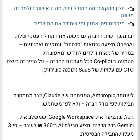
חלון ההקשר: מה המודל זוכר, מה הוא שוכח ולמה זה
משנה
מיקרוסופט, אמזון ומי שמוכר את התשתית
ובהמשך ישיר, החברה גם
משנה את המודל העסקי שלה.
OpenAi מציעה גרסאות "פרטיות", עסקיות וארגוניות –
במחיר של מאות דולרים לחודש ומאפשרת
הטמעה כ־
Co-pilot
בכל מערכות החברה – על הנייר זה בעצם
CTO עם עלויות של
SaaS
(תוכנה כשירות)
.
לעומתה,Anthropic, המפתחת של Claude, כבר מתמחרת
חבילות לפי גודל חברה – ולא לפי משתמש.
גוגל, שמציעה את
Google Workspace, שמשלב את
Gemini בכל הכלים, מציע חבילת AI ב־360 ₪ לעובד – פי 3
מעלות החבילה הבסיסית.