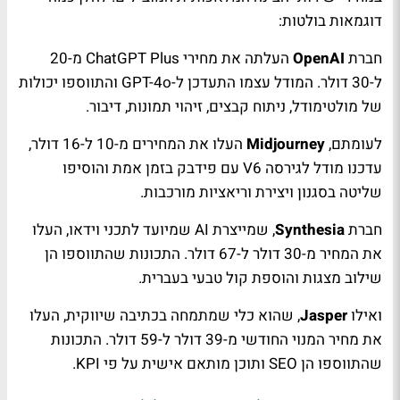
דוגמאות בולטות:
חברת
OpenAI
העלתה את מחירי ChatGPT Plus מ-20
ל-30 דולר. המודל עצמו התעדכן ל-GPT-4o והתווספו יכולות
של
מולטימודל, ניתוח קבצים, זיהוי תמונות, דיבור
.
לעומתם,
Midjourney
העלו את המחירים מ-10 ל-16 דולר,
עדכנו מודל לגירסה V6 עם פידבק בזמן אמת והוסיפו
שליטה בסגנון ויצירת וריאציות מורכבות.
חברת
Synthesia
, שמייצרת AI שמיועד לתכני וידאו, העלו
את המחיר מ-30 דולר ל-67 דולר. התכונות שהתווספו הן
שילוב מצגות והוספת קול טבעי בעברית.
ואילו
Jasper
, שהוא כלי שמתמחה בכתיבה שיווקית, העלו
את מחיר המנוי החודשי מ-39 דולר ל-59 דולר. התכונות
שהתווספו הן SEO ותוכן מותאם אישית על פי KPI.