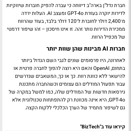
חברת נדל"ן בארה"ב דיווחה כי עברה להפיק חוברות שיווקיות
לדירות יוקרה בעזרת
GPT-4o
ומעצב
AI
. העלות ירדה
מ־2,400 דולר לחוברת ל־120 דולר בלבד, בעוד שהרווח
ממכירת הדירות נותר זהה. זו אינו חיסכון – זהו שיפור דרמטי
של מכפיל הרווח.
חברות
AI
מבינות שהן שוות יותר
לאחרונה, היו פרסומים שונים לגבי השם הגדול ביותר
בתחום, OpenAI והאם היא רוצה להפוך לחברה פרטית או
להישאר ללא כוונת רווח. כך או כך, המשאבים שנדרשים
עבור תפעול המודלים הם עצומים וכשהחברה מתכננת
גירסאות חדשות של המודלים שלה, כמו למשל במקרה של
GPT-4o
, היא אינה מכוונת רק להתפתחות טכנולוגית אלא
גם לשיפור מתמיד של הערך הכלכלי ללקוח הקצה.
קיראו עוד ב"BizTech"