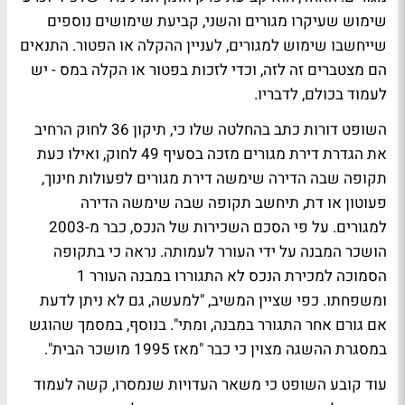
שימוש שעיקרו מגורים והשני, קביעת שימושים נוספים
שייחשבו שימוש למגורים, לעניין ההקלה או הפטור. התנאים
הם מצטברים זה לזה, וכדי לזכות בפטור או הקלה במס - יש
לעמוד בכולם, לדבריו.
השופט דורות כתב בהחלטה שלו כי, תיקון 36 לחוק הרחיב
את הגדרת דירת מגורים מזכה בסעיף 49 לחוק, ואילו כעת
תקופה שבה הדירה שימשה דירת מגורים לפעולות חינוך,
פעוטון או דת, תיחשב תקופה שבה שימשה הדירה
למגורים. על פי הסכם השכירות של הנכס, כבר מ-2003
הושכר המבנה על ידי העורר לעמותה. נראה כי בתקופה
הסמוכה למכירת הנכס לא התגוררו במבנה העורר 1
ומשפחתו. כפי שציין המשיב, "למעשה, גם לא ניתן לדעת
אם גורם אחר התגורר במבנה, ומתי". בנוסף, במסמך שהוגש
במסגרת ההשגה מצוין כי כבר "מאז 1995 מושכר הבית".
עוד קובע השופט כי משאר העדויות שנמסרו, קשה לעמוד