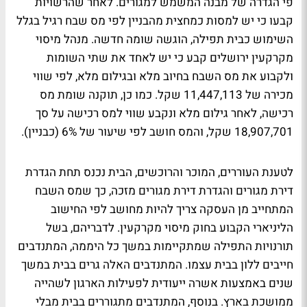
פי הגדרה של מבנה המשמש למגורים. לאחר שהרשויות
קבעו כי יש למסות כמחצית מהבניין לפי מס שבח רגיל בגלל
השימוש כבית תפילה, הוגשה שומה חדשה. מנהל מיסוי
מקרקעין ירושלים קבע כי יש לאחד את שתי השומות
ולקבוע את מס השבח בחיוב מלא ובגילום מלא, לפי שווי
מכירה של 11,447,113 שקל. כמו כן, תוקנה שומת מס
רכישה, לאחר גילום מלא ונקבע שווי למס רכישה על סך
18,907,701 שקל, והמס חושב לפי שיעור של 6% (כבניין).
לטענת העוררים, המוכר והרוכשים, הבית נכנס תחת הגדרת
דירת מגורים והגדרת דירת מגורים מזכה, כך שמס השבח
המתחייב מן העסקה צריך להיות מחושב לפי החישוב
הליניארי הקבוע בחוק מיסוי מקרקעין. לדבריהם, בשל
תורנויות התפילה שמתקיימות במשך כל היממה, המתנדבים
חייבים ללון בבית עצמו. המתנדבים האלה גרים בבית במשך
שנים באמצעות אשרה ייעודית לפעילות הארגון לשהייה
ממושכת בארץ. בנוסף, המתנדבים מתגוררים בבית מבלי