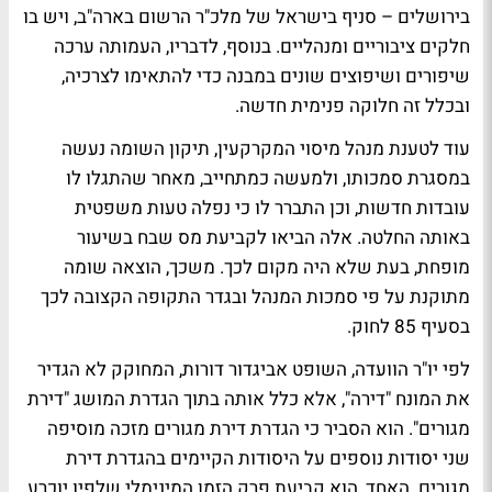
בירושלים – סניף בישראל של מלכ"ר הרשום בארה"ב, ויש בו
חלקים ציבוריים ומנהליים. בנוסף, לדבריו, העמותה ערכה
שיפורים ושיפוצים שונים במבנה כדי להתאימו לצרכיה,
ובכלל זה חלוקה פנימית חדשה.
עוד לטענת מנהל מיסוי המקרקעין, תיקון השומה נעשה
במסגרת סמכותו, ולמעשה כמתחייב, מאחר שהתגלו לו
עובדות חדשות, וכן התברר לו כי נפלה טעות משפטית
באותה החלטה. אלה הביאו לקביעת מס שבח בשיעור
מופחת, בעת שלא היה מקום לכך. משכך, הוצאה שומה
מתוקנת על פי סמכות המנהל ובגדר התקופה הקצובה לכך
בסעיף 85 לחוק.
לפי יו"ר הוועדה, השופט אביגדור דורות, המחוקק לא הגדיר
את המונח "דירה", אלא כלל אותה בתוך הגדרת המושג "דירת
מגורים". הוא הסביר כי הגדרת דירת מגורים מזכה מוסיפה
שני יסודות נוספים על היסודות הקיימים בהגדרת דירת
מגורים. האחד, הוא קביעת פרק הזמן המינימלי שלפיו יוכרע