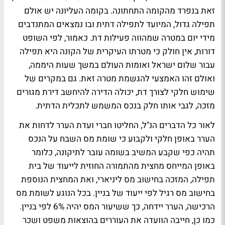
זאת בנפרד מהקומה התחתונה. בקומה העליונה יש אולם
תפילה גדול, המיועד לתפילה דתית ובו נמצאים המתנדבים
מידי יום במטרה שמהווה פעילות דת. כאמור, לפי השופט
דורות, אין חולק כי מטרתו העיקרית של הקונה היא תפילה
עבור שלום ישראל ואומות העולם במשך שעות היממה,
ואולם זהו האמצעי להגשמת מטרה זאת. גם במקרים של
שימוש חלקי לצורך דת, יכולה הדירה להיחשב דירת מגורים
מזכה, לגבי אותו חלק בנכס המשמש לתכלית הדתית.
לאור כל הדברים הנ"ל, החליטו חברי ועדת הערר לדחות את
הערר באופן חלקי ולקבוע כי שומת מס השבח על הנכס
תהיה כפי שקבע המשיב בשומה עובר לתיקונה, כלומר
באופן המייחס מחצית מהתמורה החוזית לייעוד של בית
תפילה, המזכה בחישוב מס ליניארי, ואת המחצית הנוספת
בחישוב מס רגיל לפי ייעוד של בניין. בכל הנוגע לשומת מס
הרכישה, הערר יידחה, כך ששיעור המס יהיה 6% לפי בניין.
כמו כן, חייבה הוועדה את העוררים בהוצאות משפט ושכר