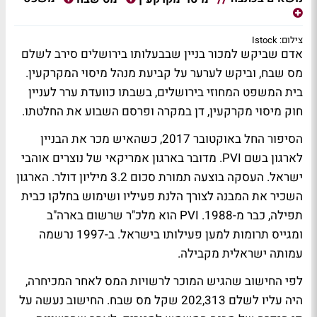
צילום: Istock
אדם שביקש למכור בניין שבבעלותו בירושלים סירב לשלם
מס שבח, וביקש לערער על קביעת מנהל מיסוי המקרקעין.
בית המשפט המחוזי בירושלים, בשבתו כוועדת ערר לעניין
חוק מיסוי מקרקעין, דן במקרה ופרסם השבוע את החלטתו.
הסיפור החל באוקטובר 2017, כשהאיש מכר את הבניין
לארגון בשם PVI. מדובר בארגון אמריקאי של נוצרים אוהבי
ישראל. העסקה בוצעה תמורת סכום 3.2 מיליון דולר. הארגון
השכיר את המבנה לצורך הלנת פעיליו ושימוש בחלקו כבית
תפילה, כבר מ-1988. PVI הוא מלכ"ר שרשום בארה"ב
ומגייס תרומות למען פעילותו בישראל. ב-1997 נרשמה
עמותה ישראלית מקבילה.
לפי החישוב שהגיש המוכר לרשויות המס לאחר המכיחרה,
היה עליו לשלם 202,313 שקל מס שבח. החישוב נעשה על