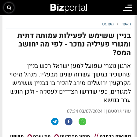
ראשי
משפט
בניין ששימש לפעילות עמותה דתית
ומגורי פעיליה נמכר - לפי מה יחושב
המס?
ארגון נוצרי שפועל למען ישראל רכש בניין
שהשכיר במשך עשרות שנים מבעליו. מנהל מיסוי
מקרקעין ירושלים סירב להכיר בו כבניין ששימש
למגורים, כפי שדרשו הצדדים לעסקה - ולכן הוגש
ערר בנושא
עוזי גרסטמן
|
03/07/2024 07:34
נושאים בכתבה
משפט
מיסוי מקרקעין
מס שבח