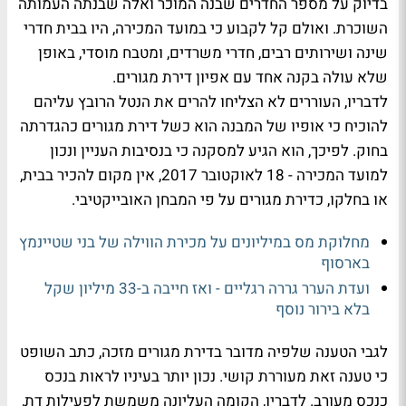
בדיוק על מספר החדרים שבנה המוכר ואלה שבנתה העמותה
השוכרת. ואולם קל לקבוע כי במועד המכירה, היו בבית חדרי
שינה ושירותים רבים, חדרי משרדים, ומטבח מוסדי, באופן
שלא עולה בקנה אחד עם אפיון דירת מגורים.
לדבריו, העוררים לא הצליחו להרים את הנטל הרובץ עליהם
להוכיח כי אופיו של המבנה הוא כשל דירת מגורים כהגדרתה
בחוק. לפיכך, הוא הגיע למסקנה כי בנסיבות העניין ונכון
למועד המכירה - 18 לאוקטובר 2017, אין מקום להכיר בבית,
או בחלקו, כדירת מגורים על פי המבחן האובייקטיבי.
מחלוקת מס במיליונים על מכירת הווילה של בני שטיינמץ
בארסוף
ועדת הערר גררה רגליים - ואז חייבה ב-33 מיליון שקל
בלא בירור נוסף
לגבי הטענה שלפיה מדובר בדירת מגורים מזכה, כתב השופט
כי טענה זאת מעוררת קושי. נכון יותר בעיניו לראות בנכס
כנכס מעורב. לדבריו, הקומה העליונה משמשת לפעילות דת,