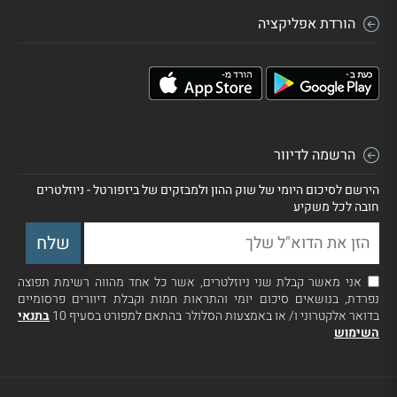
הורדת אפליקציה
הרשמה לדיוור
הירשם לסיכום היומי של שוק ההון ולמבזקים של ביזפורטל - ניוזלטרים
חובה לכל משקיע
אני מאשר קבלת שני ניוזלטרים, אשר כל אחד מהווה רשימת תפוצה
נפרדת, בנושאים סיכום יומי והתראות חמות וקבלת דיוורים פרסומיים
בדואר אלקטרוני ו/ או באמצעות הסלולר בהתאם למפורט בסעיף 10
בתנאי
השימוש