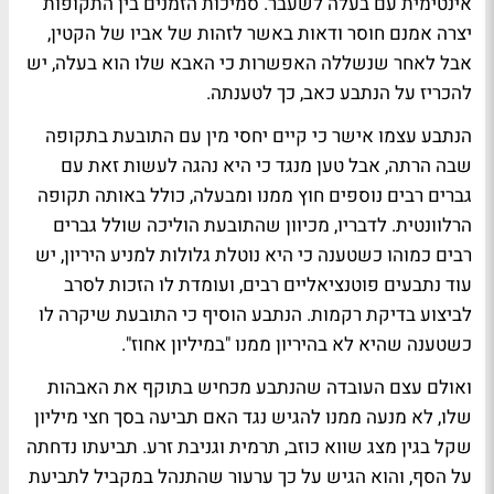
אינטימית עם בעלה לשעבר. סמיכות הזמנים בין התקופות
יצרה אמנם חוסר ודאות באשר לזהות של אביו של הקטין,
אבל לאחר שנשללה האפשרות כי האבא שלו הוא בעלה, יש
להכריז על הנתבע כאב, כך לטענתה.
הנתבע עצמו אישר כי קיים יחסי מין עם התובעת בתקופה
שבה הרתה, אבל טען מנגד כי היא נהגה לעשות זאת עם
גברים רבים נוספים חוץ ממנו ומבעלה, כולל באותה תקופה
הרלוונטית. לדבריו, מכיוון שהתובעת הוליכה שולל גברים
רבים כמוהו כשטענה כי היא נוטלת גלולות למניע היריון, יש
עוד נתבעים פוטנציאליים רבים, ועומדת לו הזכות לסרב
לביצוע בדיקת רקמות. הנתבע הוסיף כי התובעת שיקרה לו
כשטענה שהיא לא בהיריון ממנו "במיליון אחוז".
ואולם עצם העובדה שהנתבע מכחיש בתוקף את האבהות
שלו, לא מנעה ממנו להגיש נגד האם תביעה בסך חצי מיליון
שקל בגין מצג שווא כוזב, תרמית וגניבת זרע. תביעתו נדחתה
על הסף, והוא הגיש על כך ערעור שהתנהל במקביל לתביעת