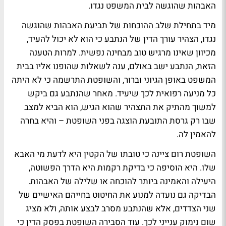
האבהות שהוגשה לבית המשפט נגדו.
מיד בתחילת שלב ההוכחות של תביעת האבהות שהוגשה
נגדו, הצהיר עורך הדין של הנתבע כי הוא לא יכול להעיד,
מכיוון שאינו מרגיש טוב מבחינה נפשית. למרות הטענה
הזאת, הנתבע ישב באולם, ענה לשאלות שהופנו אליו בבית
המשפט באופן הגיוני וברור, והשופטת התרשמה כי לא היתה
כל מניעה רפואית לכך שיעיד. מאחר שהנתבע גם ביקש
למשוך מהתיק את התצהיר שהוא הגיש, הוא הביא למצב
שבו רק גרסת התובעת הוצגה בפני השופטת – והיא בחרה
להאמין לה.
השופטת רום ציינה כי טובתו של הקטין היא לדעת מי האבא
שלו. היא הוסיפה כי בדיקת רקמות היא הדרך הפשוטה,
היעילה והאמינה ביותר להוכחה או שלילה של האבהות.
הבדיקה גם נועדה למנוע את החיטוט בחייהם האישיים של
שני הצדדים, אלא שהנתבע מסרב לבצע אותה, ולא מציג
שום נימוק ענייני לכך. עוד הסבירה השופטת בפסק הדין כי