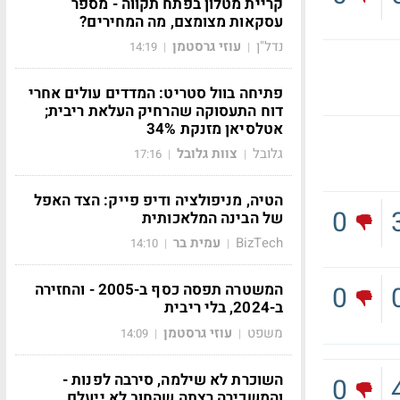
קריית מטלון בפתח תקווה - מספר
עסקאות מצומצם, מה המחירים?
נדל"ן
עוזי גרסטמן
14:19
|
|
פתיחה בוול סטריט: המדדים עולים אחרי
דוח התעסוקה שהרחיק העלאת ריבית;
אטלסיאן מזנקת 34%
גלובל
צוות גלובל
17:16
|
|
הטיה, מניפולציה ודיפ פייק: הצד האפל
0
של הבינה המלאכותית
BizTech
עמית בר
14:10
|
|
המשטרה תפסה כסף ב-2005 - והחזירה
0
ב-2024, בלי ריבית
משפט
עוזי גרסטמן
14:09
|
|
השוכרת לא שילמה, סירבה לפנות -
0
והמשכירה רצתה שהחוב לא ייעלם