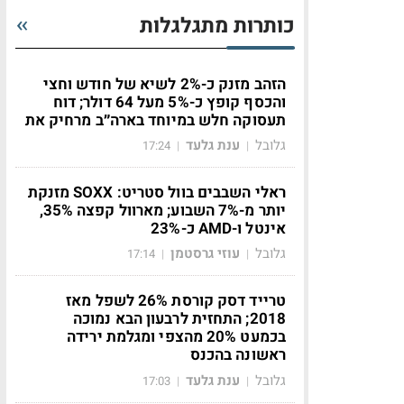
כותרות מתגלגלות
הזהב מזנק כ-2% לשיא של חודש וחצי
והכסף קופץ כ-5% מעל 64 דולר; דוח
תעסוקה חלש במיוחד בארה״ב מרחיק את
גלובל
ענת גלעד
17:24
|
|
ראלי השבבים בוול סטריט: SOXX מזנקת
יותר מ-7% השבוע; מארוול קפצה 35%,
אינטל ו-AMD כ-23%
גלובל
עוזי גרסטמן
17:14
|
|
טרייד דסק קורסת 26% לשפל מאז
2018; התחזית לרבעון הבא נמוכה
בכמעט 20% מהצפי ומגלמת ירידה
ראשונה בהכנס
גלובל
ענת גלעד
17:03
|
|