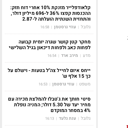
קלאודפלייר מזנקת 10% אחרי דוח חזק:
ההכנסות קפצו 36% ל-696 מיליון דולר,
והתחזית השנתית הועלתה ל-2.87
גלובל
עוזי גרסטמן
16:58
|
|
מחקר קטן קושר שגרה יומית קבועה
לפחות כאב ולפחות דיכאון בגיל השלישי
מדע
מירב ארד
16:54
|
|
ייחס איום לחייל צה"ל בטעות - וישלם על
כך 15 אלף ש'
משפט
עוזי גרסטמן
16:53
|
|
סיטי חותך את ג'טבלו להמלצת מכירה עם
מחיר יעד של 5.30 דולר; המניה נופלת
4% במסחר המוקדם
גלובל
ענת גלעד
16:13
|
|