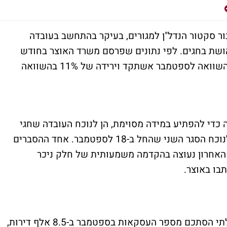
ר סקטור הנדל"ן למגורים, בעיקר בהתחשב בעובדה
ושת בחגים. לפי נתונים שפרסם משרד האוצר בחודש
ספטמבר נרכשו 9.6 אלף דירות, ללא שינוי בהשוואה לספטמבר אשתקד וירידה של 11% בהשוואה
כדי להפתיע במידה מסוימת, הן לנוכח העובדה שחגי
תשרי החלו השנה כבר באמצע ספטמבר והן לנוכח הסגר השני שהחל ב-18 לספטמבר. אחד ההסברים
אחרון נעוצה בהקדמה משמעותית של חלק ניכר
בו באוצר.
עוד עולה, כי בניכוי העסקאות בסבסוד ממשלתי הסתכם מספר העסקאות בספטמבר ב-8.5 אלף דירות,