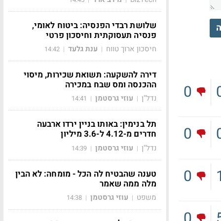
שלושת רבדי הפנסיה: ביטוח לאומי,
ה
פנסיה תעסוקתית וחיסכון פרטי
חיסכון ארוך טווח
ענת גלעד
14:42
|
|
דירה להשקעה: תשואת שכירות, מיסוי
ההכנסה ומס שבח במכירה
0
נדל"ן
עוזי גרסטמן
14:41
|
|
תל בנימין: באותו בניין ירדו ארבעה
0
חדרים מ-4.12 ל-3.6 מיליון
נדל"ן
עוזי גרסטמן
14:39
|
|
0
טענה שהבטיח לה הכל - מומחה: לא הבין
מלה ממה שאמר
משפט
עוזי גרסטמן
14:38
|
|
0