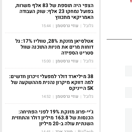
הצפי היה תוספת של 83 אלף משרות,
בפועל נמחקו 23 אלף: שוק העבודה
האמריקאי מתכווץ
גלובל
עוזי גרסטמן
15:44
|
|
אטלסיאן מזנקת 28%, טווליו 17%: גל
דוחות מרים את מניות התוכנה שוול
סטריט הספידה
גלובל
עוזי גרסטמן
15:00
|
|
38 מיליארד דולר למפעלי זיכרון חדשים:
למה דווקא מיקרון נהנית מההשקעה של
SK הייניקס
גלובל
עוזי גרסטמן
14:52
|
|
ג'יי-פרוג מזנקת 19% לפני הפתיחה:
הכנסות של 163.8 מיליון דולר והתחזית
השנתית עולה ב-20 מיליון
BizTech
מירב ארד
14:45
|
|