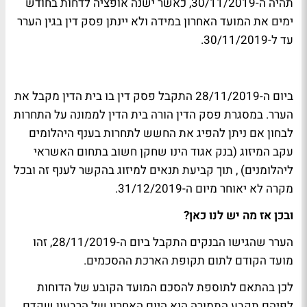
תהיה ה-30/11/2019, כאשר ישנה אופציה לדחות בחודש
ימים את המועד האחרון במידה ולא יינתן פסק דין בגין הערר
עד ל-30/11/2019.
ביום ה-28/11/2019 התקבל פסק דין בו בית הדין מקבל את
הערר. במסגרת פסק הדין הורה בית הדין לממונה על התחרות
לבחון אם ניתן להפיג את החשש לתחרות בענף היהלומים
עקב המיזוג (בנק אגוד הינו שחקן חשוב בתחום האשראי
ליהלומנים) , תוך קביעת תנאים למיזוג בהקשר לענף זה ובכל
מקרה לא יאוחר מיום ה-31/12/2019.
ובכן אז מה יש לנו כאן?
הערר שהגישו הבנקים התקבל ביום ה-28/11/2019, זהו
מועד הקודם לתום תקופת הארכת ההסכמים.
לכן בהתאם לתוספת להסכם המועד הקובע של הדוחות
לפיהם תקבע התמורה הוא היום האחרון של הרבעון שקדם