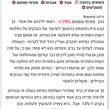
נושאים בכתבה
אגוד
אגורות
מזרחי טפחות
משקיעים
צילום: Bizportal
בנק
רשאי לרכוש את אגוד - כך
מזרחי טפחות
-1.79%
קבע בית המשפט בהמשך לערעור של הבנקים על החלטת
רשות התחרות שלא לאפשר את המיזוג. אז אמנם סביר
שתהליך המיזוג יתקדם, ועדיין הכל יכול לקרות - השאלה
עשויה לעלות עד בג"צ, והמיזוג הוא לא סופי, אם כי, על פניו
מובן עכשיו (והיה מובן לרבים כבר קודם) שההחלטה של
רשות התחרות שהמיזוג פוגע בתחרות היא לא החלטה של
שחור ולבן. יש שיאמרו ההיפך - המיזוג מחזק את מזרחי
טפחות ושם אותו בתחרות ישירה ורצינית מול שני הבנקים
הגדולים - פועלים ולאומי.
כך או אחרת, ברור שסיכוי השלמת המיזוג בשלב זה גבוהים,
ולראיה מניית בנק אגוד זינקה בבורסה ביום ההודעה ובהמשך
בקרוב ל-13%. אבל...היא צפויה להמשיך ולעלות. נכון