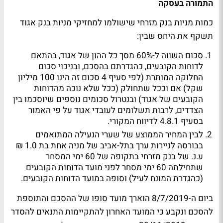
התמורה
בעסקה
כמות מניות בנק מזרחי שישולמו למחזיקי מניות בנק אגוד
תשקף את היחס שבין:
סכום השווה ל-60% מסך כל ההון של אגוד, בהתאם
לדוחות הקובעים, כהגדרתם בהסכם, ובניכוי סכום
החלוקה המותרת (לפי סעיף 4 סכום זה הינו 100 מיליון
שקל) אם וככל שתחולק (ככל שלא נוכה מהדוחות
הקובעים של אגוד) ובנטרול סכומים נוספים שיוסכמו בין
הצדדים, לרבות תשלומים לעובדי אגוד על פי האמור
בסעיף 4.8.1 לדיווח המקורי.
לבין המחיר הממוצע של שערי הנעילה המתואמים
בבורסה לניירות ערך בתל-אביב של מניה אחת בת 1.0 ₪
ע.נ. של בנק מזרחי בתקופה של 60 ימי המסחר
שתחילתה 60 ימי מסחר לפני מועד הדוחות הקובעים
(כהגדרת המונח לעיל) וסופה במועד הדוחות הקובעים.
ביום ה-8/7/2019 הוארך מועד סופו של ההסכם והתוספת
להסכם ונקבע כי המועד האחרון להתקיימות התנאים להסדר