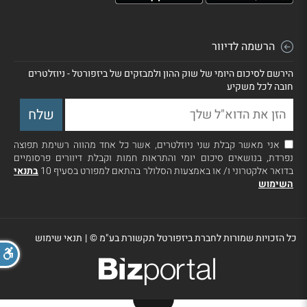
הרשמה לדיוור
הירשם לסיכום היומי של שוק ההון ולמבזקים של ביזפורטל - ניוזלטרים
חובה לכל משקיע
אני מאשר קבלת שני ניוזלטרים, אשר כל אחד מהווה רשימת תפוצה
נפרדת, בנושאים סיכום יומי והתראות חמות וקבלת דיוורים פרסומיים
בדואר אלקטרוני ו/ או באמצעות הסלולר בהתאם למפורט בסעיף 10
בתנאי
השימוש
כל הזכויות שמורות לחברת ביזפורטל תקשורת בע"מ ©
|
תנאי שימוש