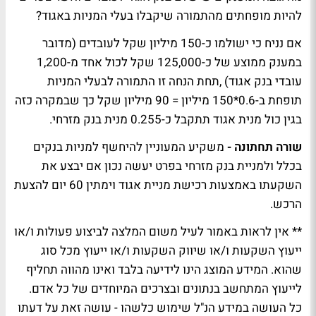
להיות מופחתים מהתמורה שיקבלו בעלי המניות באגוד?
אם נניח כי ישולמו כ-150 מיליון שקל לעובדים (מדובר
במענק ממוצע של כ-125,000 שקל לכול אחד מ-1,200
עובדי בנק אגוד) ,תחת הנחה זו התמורה לבעלי המניות
תופחת ב-0.6*150 מיליון = 90 מיליון שקל כך שבמקרה כזה
בגין כול מנית אגוד תתקבל כ-0.255 מנית בנק מזרחי.
שורה תחתונה -
משקיע המעוניין להיחשף למניות בנקים
בכלל ולמניית בנק מזרחי בפרט יעשה נכון אם יבצע את
השקעתו באמצעות רכישת מניית אגוד וימתין 60 יום להצעת
הרכש.
** אין לראות באמור לעיל משום המלצה לביצוע פעולות ו/או
ייעוץ השקעות ו/או שיווק השקעות ו/או ייעוץ מכל סוג
שהוא. המידע המוצג הינו לידיעה בלבד ואינו מהווה תחליף
לייעוץ המתחשב בנתונים ובצרכים המיוחדים של כל אדם.
כל העושה במידע הנ"ל שימוש כלשהו - עושה זאת על דעתו