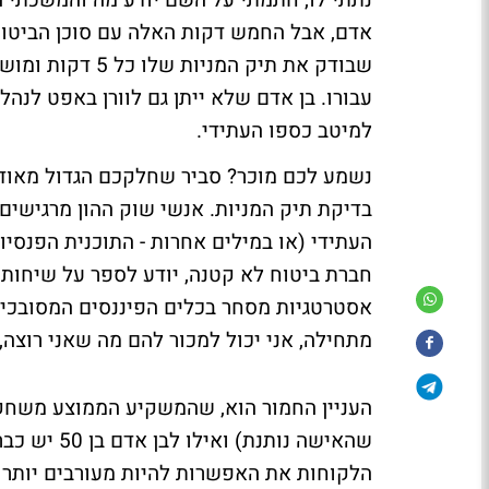
נתתי לו, חתמתי על השם יודע מה והמשכתי ה
אדם, אבל החמש דקות האלה עם סוכן הביטוח
שבודק את תיק המנ
עבורו. בן אדם שלא ייתן גם לוורן באפט לנהל 
למיטב כספו העתידי.
נשמע לכם מוכר? סביר שחלקכם הגדול מאוד ד
בדיקת תיק המניות. אנשי שוק ההון מרגישים 
העתידי (או במילים אחרות - התוכנית הפנסי
חברת ביטוח לא קטנה, יודע לספר על שיחות ש
אסטרטגיות מסחר בכלים הפיננסים המסובכים
מתחילה, אני יכול למכור להם מה שאני רוצה, 
העניין החמור הוא, שהמשקיע הממוצע משחק 
שהאישה נותנ
הלקוחות את האפשרות להיות מעורבים יותר ב