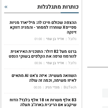
כותרות מתגלגלות
ההצפה שכולם חיכו לה: מיליארד מניות
ספייסX שוחררו למסחר - והמניה דווקא
זינקה
גלובל
אדיר בן עמי
01:00
|
|
ברנט מעל 82 דולר: התוכנית האיראנית
להורמוז טרפה את הקלפים בשוקי הנפט
גלובל
אדיר בן עמי
00:36
|
|
השוואה מעשית: איזה צ'אט AI מתאים
לאיזו משימה, וכמה זה עולה
BizTech
מנדי הניג
00:35
|
|
83 אלף משרות או 18 אלף בלבד? הדוח
שיקבע אם הריבית בארה"ב תעלה