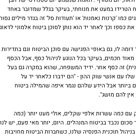
לאה, יום מטורף". האמת שנשמע יום סטנדרטי של הבן
 הטרידו במעט את מנוחתי, בעיקר בגלל שמדובר באחד
יות שלו כל 5 דקות ומושגים כמו 'קרנות נאמנות' או 'תעודות סל' זה בגדר מילים גסות
את כספו וכך לאחר יד הוא נותן לסוכן ביטוח אלמוני לדאוג
ומה לו, גם באופי הפגישה עם סוכן הביטוח וגם בתדירות
מאוד חכמים, בעיקר בכל הנוגע לניהול כסף, אבל הכסף
ונית) זה כסף אחר. ידיד המשפחה, שהוא במקרה גם בעל
לו עם אנשי שוק ההון - "הם ידברו כלאחר יד על
 ביותר אבל הידע שלהם נגמר איפה שהמילה ביטוח
אין להם מושג".
עם כמה עשרות אלפי שקלים, אולי מעט יותר (כמה
ת) ואילו לבן אדם בן 50 יש כבר סכום נכבד בביטוח המנהלים. היום, יותר מאי פעם, יש לנו
ניהול תוכנית הפנסיה שלנו, כשחברות הביטוח מחויבות