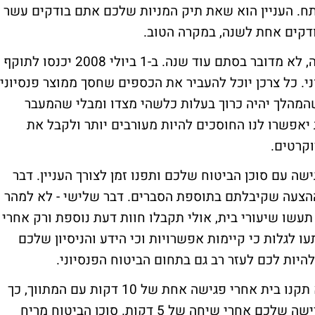
תח. העניין הוא שאת תיק המניות שלכם אתם בודקים עשר
דקים אחת לשנה, במקרה הטוב.
אז שנה חדשה בפתח ומבחינת חיסכון לפנסיה, לא מדובר בסתם עוד שנה. ב-1 ביולי 2008 יכנסו לתוקף
י. כל צרכן יוכל להעביר את הכספים שחסך ממוצר פנסיוני
שהמהלך יהיה כרוך בעלות כלשהי מצדו ומבלי שהמעבר
יאפשרו לנו החוסכים להיות מעורבים יותר ולקבל את
וקרטים.
שה עם סוכן הביטוח שלכם ותפנו זמן לצורך העניין. דבר
 ההצעה שקיבלתם בתוספת הסברים. דבר שלישי - לא למהר
עשו שיעורי בית, אולי תקבלו חוות דעת נוספת ורק אחרי
לגלות כי קיימות אפשרויות וכי הידע והניסיון שלכם
יות לכם לעזר רב גם בתחום הביטוח הפנסיוני.
מדובר בעתיד הכלכלי שלכם, בדיוק כפי שלא תקנו בית אחרי פגישה אחת של 10 דקות עם המתווך, כך
אתם לא אמורים להחליט על עתיד כספי הפרישה שלכם אחרי שיחה של 5 דקות. סוכן הביטוח מריח