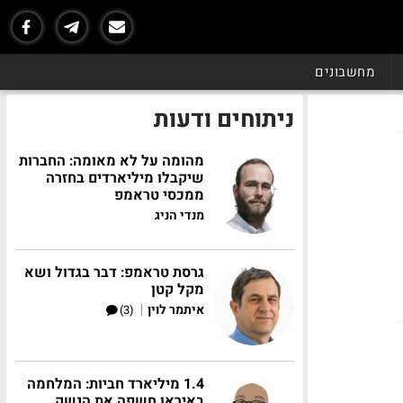
מחשבונים
ניתוחים ודעות
מהומה על לא מאומה: החברות
שיקבלו מיליארדים בחזרה
ממכסי טראמפ
מנדי הניג
גרסת טראמפ: דבר בגדול ושא
מקל קטן
|
איתמר לוין
(3)
1.4 מיליארד חביות: המלחמה
באיראן חשפה את הנשק