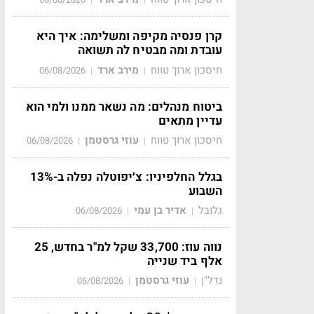
קרן פנסיה מקיפה ומשלימה: איך היא
עובדת ומה מבטיח לה תשואה
חיסכון ארוך טווח
מירב ארד
06/08/2026
|
|
ביטוח מנהלים: מה נשאר ממנו ולמי הוא
עדיין מתאים
חיסכון ארוך טווח
עוזי גרסטמן
06/08/2026
|
|
בגלל החלפיניו: צ׳יפוטלה נפלה ב-13%
השבוע
גלובל
אדיר בן עמי
06/08/2026
|
|
נווה עוז: 33,700 שקל למ"ר בחדש, 25
אלף ביד שנייה
נדל"ן
עוזי גרסטמן
06/08/2026
|
|