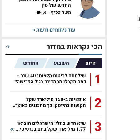
החדש של סין
|
משה כסיף
(5)
עוד ניתוחים ודעות
הכי נקראות במדור
היום
השבוע
החודש
1
שילמתם לביטוח הלאומי 40 שנה -
כמה תקבלו מהמדינה בגיל הפרישה?
2
אופציות ב-150 מיליארד שקל
תקועות בהייטק: כך מתכננים באוצר...
3
שיא חדש ביולי: הישראלים הוציאו
1.77 מיליארד שקל ביום בכרטיסי...