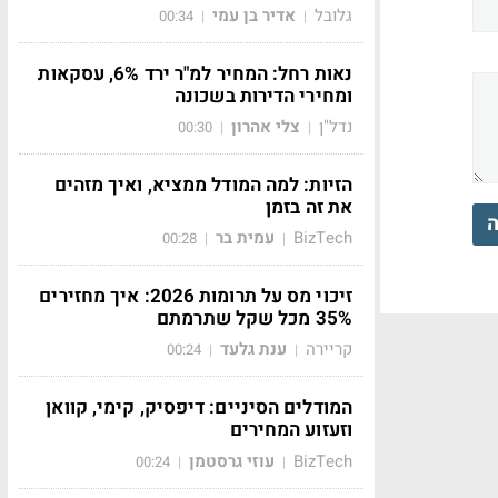
גלובל
אדיר בן עמי
00:34
|
|
נאות רחל: המחיר למ"ר ירד 6%, עסקאות
ומחירי הדירות בשכונה
נדל"ן
צלי אהרון
00:30
|
|
הזיות: למה המודל ממציא, ואיך מזהים
את זה בזמן
ה
BizTech
עמית בר
00:28
|
|
זיכוי מס על תרומות 2026: איך מחזירים
35% מכל שקל שתרמתם
קריירה
ענת גלעד
00:24
|
|
המודלים הסיניים: דיפסיק, קימי, קוואן
וזעזוע המחירים
BizTech
עוזי גרסטמן
00:24
|
|