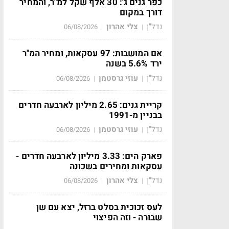
כפר גנים ג': 30 אלף שקל למ"ר, והמחיר
דורך במקום
נדל"ן
צלי אהרון
06/08/2026
|
|
אם המושבות: 97 עסקאות, ומחיר המ"ר
ירד 5.6% בשנה
נדל"ן
עוזי גרסטמן
06/08/2026
|
|
קריית גנים: 2.65 מיליון לארבעה חדרים
בבניין מ-1991
נדל"ן
עוזי גרסטמן
06/08/2026
|
|
פארק הים: 3.33 מיליון לארבעה חדרים -
עסקאות ומחירים בשכונה
נדל"ן
צלי אהרון
06/08/2026
|
|
לעס זכוכית בסלט ברזל, יצא עם שן
שבורה - וזה הפיצוי