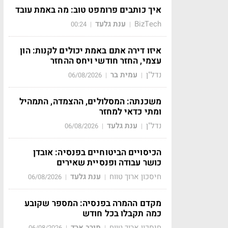
איך כותבים פרומפט טוב: מה באמת עובד
BizTech
ענת גלעד
00:24
|
|
איזו דירה אתם באמת יכולים לקנות: הון
עצמי, החזר חודשי ויחס ההחזר
נדל"ן
עמית בר
06/08/2026
|
|
משכנתה: המסלולים, ההצמדה, התמהיל
ומתי כדאי למחזר
נדל"ן
ענת גלעד
06/08/2026
|
|
הכיסויים הביטוחיים בפנסיה: אובדן
כושר עבודה ופנסיית שאירים
חיסכון ארוך טווח
ענת גלעד
06/08/2026
|
|
מקדם ההמרה בפנסיה: המספר שקובע
כמה תקבלו בכל חודש
חיסכון ארוך טווח
מירב ארד
06/08/2026
|
|