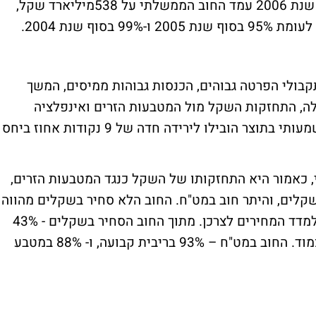
הממשלתי קטן בכ-2.7% במהלך השנה. בסוף שנת 2006 עמד החוב הממשלתי על 538מיליארד שקל,
קבולי הפרטה גבוהים, הכנסות גבוהות ממיסים, המשך
ה, התחזקות השקל מול המטבעות הזרים ואינפלציה
אפסית. הקיטון ביתרת החוב לצד הגידול המשמעותי בתוצר הובילו לירידה חדה של 9 נקודות אחוז ביחס
 כאמור היא התחזקותו של השקל כנגד המטבעות הזרים,
תי נקוב בשקלים, והיתר חוב במט"ח. החוב הלא סחיר בשקלים מהווה
36% מכלל החוב בשקלים, ורובו ככולו צמוד למדד המחירים לצרכן. מתוך החוב הסחיר בשקלים - 43%
צמוד למדד, 19% ריבית משתנה, ו- 38% לא צמוד. החוב במט"ח – 93% בריבית קבועה, ו- 88% במטבע