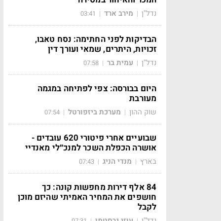
נדל"ן
מירב ארד
03:41
|
|
הבדיקות לפני החתימה: נסח טאבו,
זכויות, היתרים, שמאי ועורך דין
נדל"ן
עמית בר
07:58
|
|
היום בבורסה: צפי לפתיחה במגמה
מעורבת
שוק ההון
מערכת ביזפורטל
07:54
|
|
שבועיים אחרי פיטורי 620 עובדים -
אושרה הכפלת השכר למנכ״לי מאנדיי
בארץ
מנדי הניג
07:43
|
|
84 אלף דירות מחפשות קונה: כך
חושפים את המחיר האמיתי שהיזם מוכן
לקבל
נדל"ן
עוזי גרסטמן
07:31
|
|