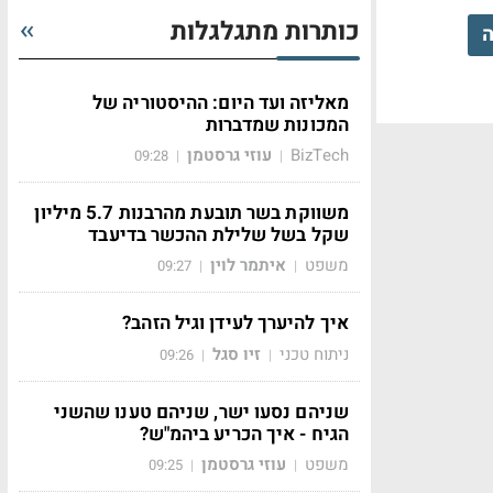
כותרות מתגלגלות
ה
מאליזה ועד היום: ההיסטוריה של
המכונות שמדברות
BizTech
עוזי גרסטמן
09:28
|
|
משווקת בשר תובעת מהרבנות 5.7 מיליון
שקל בשל שלילת ההכשר בדיעבד
משפט
איתמר לוין
09:27
|
|
איך להיערך לעידן וגיל הזהב?
ניתוח טכני
זיו סגל
09:26
|
|
שניהם נסעו ישר, שניהם טענו שהשני
הגיח - איך הכריע ביהמ"ש?
משפט
עוזי גרסטמן
09:25
|
|