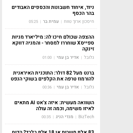
ניוד, איחוד חשבונות והכספים האבודים
בהר הכסף
חיסכון ארוך טווח
עמית בר
05:25
|
|
ההצפה שכולם חיכו לה: מיליארד מניות
ספייסX שוחררו למסחר - והמניה דווקא
זינקה
גלובל
אדיר בן עמי
01:00
|
|
ברנט מעל 82 דולר: התוכנית האיראנית
להורמוז טרפה את הקלפים בשוקי הנפט
גלובל
אדיר בן עמי
00:36
|
|
השוואה מעשית: איזה צ'אט AI מתאים
לאיזו משימה, וכמה זה עולה
BizTech
מנדי הניג
00:35
|
|
83 אלף משרות או 18 אלף בלבד? הדוח