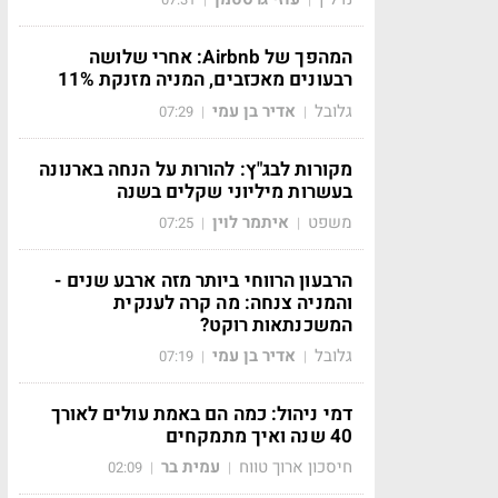
המהפך של Airbnb: אחרי שלושה
רבעונים מאכזבים, המניה מזנקת 11%
גלובל
אדיר בן עמי
07:29
|
|
מקורות לבג"ץ: להורות על הנחה בארנונה
בעשרות מיליוני שקלים בשנה
משפט
איתמר לוין
07:25
|
|
הרבעון הרווחי ביותר מזה ארבע שנים -
והמניה צנחה: מה קרה לענקית
המשכנתאות רוקט?
גלובל
אדיר בן עמי
07:19
|
|
דמי ניהול: כמה הם באמת עולים לאורך
40 שנה ואיך מתמקחים
חיסכון ארוך טווח
עמית בר
02:09
|
|