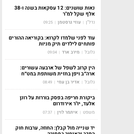
נאות שושנים: 12 עסקאות בשנה ו-38
אלף שקל למ"ר
נדל"ן
עוזי גרסטמן
09:25
|
|
עוד לפני שלמדו לקרוא: בקוריאה ההורים
פותחים לילדים תיק מניות
גלובל
מירב ארד
09:04
|
|
הין קרוב לשפל של ארבעה עשורים:
ארה״ב ויפן בחזית משותפת במט״ח
גלובל
אדיר בן עמי
08:49
|
|
ביקורת חריפה בפסק בוררות על רונן
אלעד, יו"ר אירודרום
משפט
איתמר לוין
07:37
|
|
יד שנייה מול קבלן: החוזה, ערבות חוק
המכר והאיחור במסירה