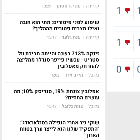
קריירה
עוזי גרסטמן
13:29
|
|
1
שימוע לפני פיטורים: מתי הוא חובה
ואילו מצבים פטורים מההליך?
קריירה
ענת גלעד
15:17
|
|
1
זינקה 713% בשנה והייתה חביבת וול
סטריט - עכשיו פייפר סנדלר ממליצה
להתרחק מאפלובין
0
גלובל
מירב ארד
16:02
|
|
אפלובין צונחת 19%, סנדיסק 10%; מה
עושים החוזים?
גלובל
צוות גלובל
15:43
|
|
שוקי ניר אחרי הנפילה בסולאראדג':
"התפקיד שלנו הוא לייצר ערך בטווח
הארוך"