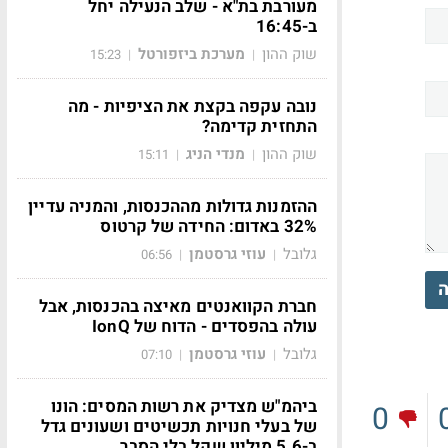
מעורבת בת"א - שלב הנעילה יחל
ב-16:45
שוק ההון
מערכת ביזפורטל
15:23
|
|
נובה עקפה בקצת את הציפיות - מה
התחזית קדימה?
שוק ההון
מנדי הניג
15:11
|
|
ההזמנות גדולות מההכנסות, והמניה עדיין
32% באדום: החידה של קרטוס
גלובל
עוזי גרסטמן
06:56
|
|
ה
חברת הקוואנטים מאיצה בהכנסות, אבל
עולה בהפסדים - הדוח של IonQ
גלובל
עוזי גרסטמן
07:10
|
|
ביהמ"ש מצדיק את רשות המסים: הונו
0
של בעלי חנויות תכשיטים ושעונים גדל
ב-5.6 מיליון שקל בלי הסבר