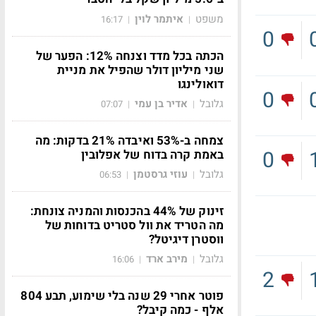
משפט
איתמר לוין
16:17
|
|
0
הכתה בכל מדד וצנחה 12%: הפער של
שני מיליון דולר שהפיל את מניית
דואולינגו
0
גלובל
אדיר בן עמי
07:07
|
|
צמחה ב-53% ואיבדה 21% בדקות: מה
0
באמת קרה בדוח של אפלובין
גלובל
עוזי גרסטמן
06:53
|
|
זינוק של 44% בהכנסות והמניה צונחת:
מה הטריד את וול סטריט בדוחות של
ווסטרן דיגיטל?
גלובל
מירב ארד
16:06
|
|
2
פוטר אחרי 29 שנה בלי שימוע, תבע 804
אלף - כמה קיבל?