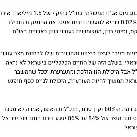
החשב הכללי הפורש, רוני חזקיהו, הוביל השבוע גיוס אג"ח ממשלתי בחו"ל בהיקף של 1.5 מיליארד אירו
שהם כ-6 מיליארד שקל בריבית ממוצעת של 0.02% שהיא למעשה ריבית אפס. את ההנפקות הובילו
קס, וסיטי בנק, המשמשים כעושי שוק ראשיים באג"ח
עות מעבר לעצם ביצועו והחשיבות שלו לבחינת מצב עושי
אלי. בשלב הזה של החיים הכלכליים בישראל לא נראה
"ל אבל היכולת הזו הולכת ומתערערת וככל שהמשבר
ראל תמשיך להיות מעורערת, היכולת לגייס כסף תיפגע
נכון להיות יחס החוב תוצר של ישראל נע סביב רמת ה-80% וקרן טרנר, מנכ"לית האוצר, אמרה לא מכבר
באחד מהראיונות שלה בכלי התקשורת שביחס חוב תוצר של 84% עד 86% יפגע דירוג החוב של ישראל
שראל.