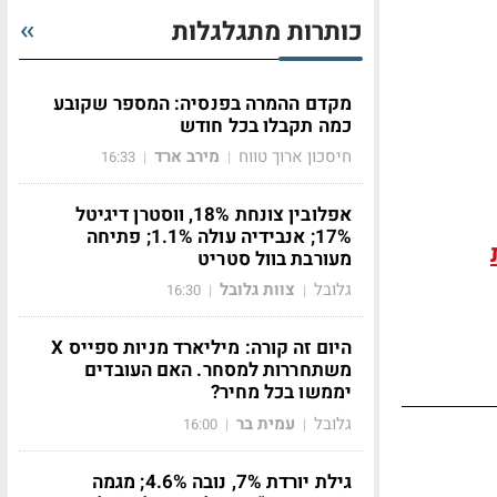
כותרות מתגלגלות
מקדם ההמרה בפנסיה: המספר שקובע
כמה תקבלו בכל חודש
חיסכון ארוך טווח
מירב ארד
16:33
|
|
אפלובין צונחת 18%, ווסטרן דיגיטל
17%; אנבידיה עולה 1.1%; פתיחה
מעורבת בוול סטריט
גלובל
צוות גלובל
16:30
|
|
היום זה קורה: מיליארד מניות ספייס X
משתחררות למסחר. האם העובדים
יממשו בכל מחיר?
גלובל
עמית בר
16:00
|
|
גילת יורדת 7%, נובה 4.6%; מגמה