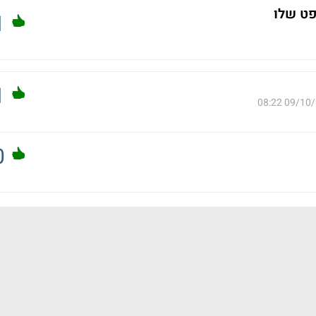
פט שלו
1
1
09/10/202
0