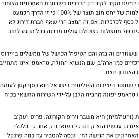
 כמעט מקיר לקיר רק הדברים בשבועות האחרונים השתנו.
העולם כולו ובטח העולם המערבי הולכים לעולמות של יחס חוב תוצר של 100% כי זו הדרך הכמעט
 כסף לכלכלות. אם זה המצב הרי שאף חברת דירוג לא
גים של ממשלות כשכולם עולים מדרגה בכל הנוגע לחוב
 ששזורים זה בזה והם הטיפול הכושל של ממשלים בווירוס
כזיים כמו ארה"ב, שם הנשיא החולה, טראמפ, אינו מתחייב
האחרון ינצח.
רי שחוסר היציבות הפוליטית בישראל הוא כסף קטן לעומת
 טראמפ יפונה מהבית הלבן על-ידי השירות החשאי בכוח
 (והעולמית) היא משבר וירוס הקורונה. פרופ' יעקוב
ם בו עכשיו הוא קודם כל רפואי ורק אחר כך כלכלי.
האחרונים את הגישה הזו. וננסה להסביר עד כמה פרנקל