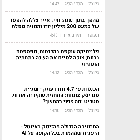
גלובל
מנדי הניג
14:47
|
|
מהפך בתוך שנה: ווייז אייר צללה להפסד
של כמעט 200 מיליון יורו והמניה נופלת
תעופה
מירב ארד
14:45
|
|
פלייטיקה עוקפת בהכנסות, מפספסת
ברווח; צופה לסיים את השנה בתחתית
התחזית
גלובל
מנדי הניג
14:13
|
|
הכנסות פי 4.7 ורווח עתק - ומניית
סנדיסק צונחת: התחזית שקיררה את וול
סטריט ומה צפוי בהמשך?
גלובל
מנדי הניג
14:10
|
|
המרוויחה הגדולה מהזינוק באינטל -
היפנית שמהמרת בכל הקופה על AI