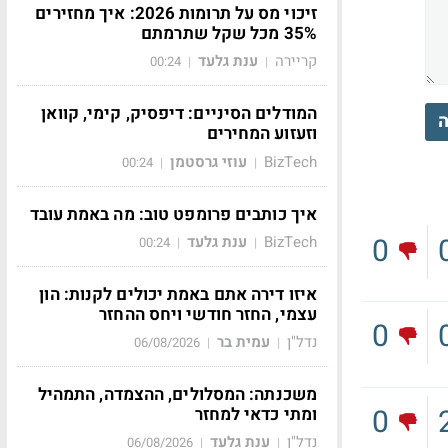
זיכוי מס על תרומות 2026: איך מחזירים
35% מכל שקל שתרמתם
קריירה
ענת גלעד
00:24
|
|
המודלים הסיניים: דיפסיק, קימי, קוואן
ה
וזעזוע המחירים
BizTech
עוזי גרסטמן
00:24
|
|
איך כותבים פרומפט טוב: מה באמת עובד
0
BizTech
ענת גלעד
00:24
|
|
איזו דירה אתם באמת יכולים לקנות: הון
עצמי, החזר חודשי ויחס ההחזר
0
נדל"ן
עמית בר
06/08/2026
|
|
משכנתה: המסלולים, ההצמדה, התמהיל
0
ומתי כדאי למחזר
נדל"ן
ענת גלעד
06/08/2026
|
|