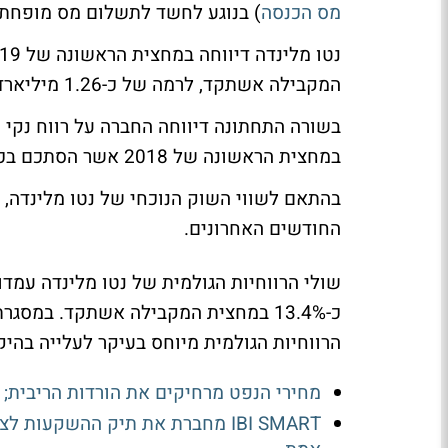
מס הכנסה
) בנוגע לחשד לתשלום מס מופח
המקבילה אשתקד, לרמה של כ-1.26 מיליארד שקל.
במחצית הראשונה של 2018 אשר הסתכם בכ-31 מיליון שקל.
החודשים האחרונים.
כ-13.4% במחצית המקבילה אשתקד. במסג
הרווחיות הגולמית מיוחס בעיקר לעלייה בהי
מחירי הנפט מרחיקים את הורדות הריבית; ב-IBI מעריכים: הפחתה אחת בלבד בישראל ה
IBI SMART מחברת את תיק ההשקעו