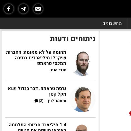
מחשבונים
ניתוחים ודעות
מהומה על לא מאומה: החברות
שיקבלו מיליארדים בחזרה
ממכסי טראמפ
מנדי הניג
גרסת טראמפ: דבר בגדול ושא
מקל קטן
|
איתמר לוין
(3)
1.4 מיליארד חביות: המלחמה
באיראן חשפה את הנשק