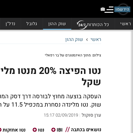
הירשמו
ראשי
שוק ההון
גלובל
נדל"ן
כל הכותרות
ראשי
שוק ההון
צילום: מתוך האינסטגרם של בר רפאלי
שקל
שוק. נטו מלינדה נסחרת במכפיל 11.5 על הרווח וכנראה תיכנס למדד ת"א 125 בזכות העסקה
ערן סוקול
02/09/2019 15:17
|
נושאים בכתבה
IBI
נטו
נטו אחזקות