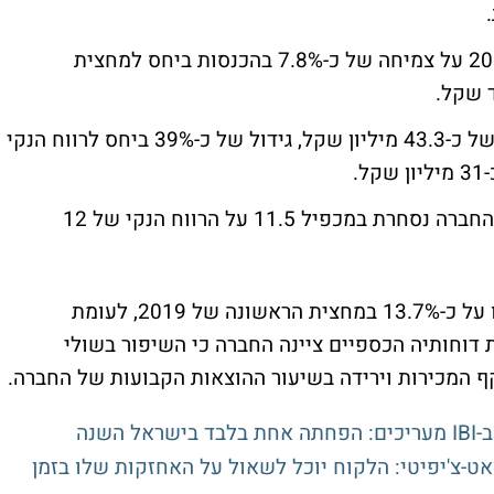
ת.
נטו מלינדה דיווחה במחצית הראשונה של 2019 על צמיחה של כ-7.8% בהכנסות ביחס למחצית
בשורה התחתונה דיווחה החברה על רווח נקי של כ-43.3 מיליון שקל, גידול של כ-39% ביחס לרווח הנקי
בהתאם לשווי השוק הנוכחי של נטו מלינדה, החברה נסחרת במכפיל 11.5 על הרווח הנקי של 12
שולי הרווחיות הגולמית של נטו מלינדה עמדו על כ-13.7% במחצית הראשונה של 2019, לעומת
רת דוחותיה הכספיים ציינה החברה כי השיפור בשולי
קף המכירות וירידה בשיעור ההוצאות הקבועות של החברה.
שנה
ת לצאט-צ'יפיטי: הלקוח יוכל לשאול על האחזקות שלו בזמן