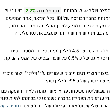
ל כ-20% ממניות
בשווי של
נטו מלינדה
2.2%
כ-213 מיליון שקל. העסקה בוצעה דרך דסק המניות בחבר הבורסה של IBI. ככל הנראה, אחד המניעים
חזקות הציבור במניה, לצורך הכללתה במדדי הבורסה,
גע החברה מדורגת במקום ה-91 בבורסה בבחינת שווי השוק, מה שמציב את נטו מלינדה
על פי הדיווח, העסקה בוצעה מחוץ לבורסה ובמסגרתה נרכשו 4.5 מיליון מניות על ידי מספר גופים
יצור מוצרי דגים וייבוא שימורים ע"י "ויליגר" ויצור מוצרי
 של כ-995 מיליון שקל.
ות שבשליטת משפחת עזרא, אשר נותרה לאחר העסקה עם
זב עדי עזרא את תפקידו בחברה כשנרמז כי בכוונתו להיות פנוי
הריון שלישי, ונמצאת בעיצומו של דיון משפטי (
חקירה של