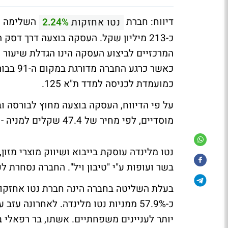
דיווח: חברת
השלימה הפצה ש
נטו אחזקות
2.24%
המרכזיים לביצוע העסקה הינו הגדלת שיעור ה
כאשר כר
כמועמדת לכניסה למדד ת"א 125.
מוסדיים, לפי מחיר של 47.4 שקלים למניה - דיסקאונט של כ-0.5% על שער הבסיס של המניה הבוקר.
נטו מלינדה עוסקת בייבוא ושיווק מוצרי מזון, ב
בשר ועופות ע"י "טיבון ויל". החברה נסחרת לפי שווי שוק
בעלת השליטה בחברה הינה חברת נטו אחזק
כ-57.9% ממניות נטו מלינדה. לאחרונה ע
יותר לעניינים משפחתיים. אשתו, בר רפאלי ב