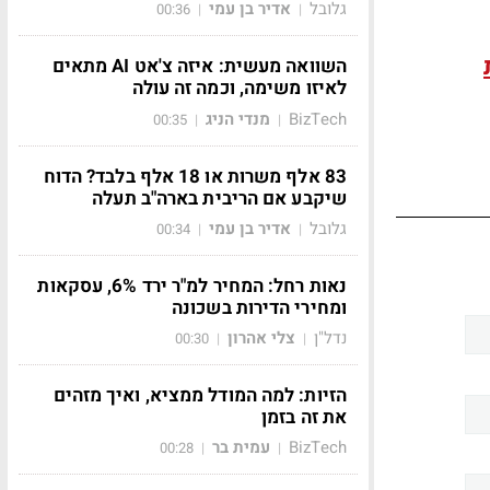
גלובל
אדיר בן עמי
00:36
|
|
השוואה מעשית: איזה צ'אט AI מתאים
לאיזו משימה, וכמה זה עולה
BizTech
מנדי הניג
00:35
|
|
83 אלף משרות או 18 אלף בלבד? הדוח
שיקבע אם הריבית בארה"ב תעלה
גלובל
אדיר בן עמי
00:34
|
|
נאות רחל: המחיר למ"ר ירד 6%, עסקאות
ומחירי הדירות בשכונה
נדל"ן
צלי אהרון
00:30
|
|
הזיות: למה המודל ממציא, ואיך מזהים
את זה בזמן
BizTech
עמית בר
00:28
|
|