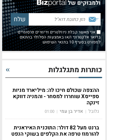
ולמבזקים של
אני מאשר קבלת ניוזלטרים ודיוורים פרסומיים
בדואר אלקטרוני ו/או באמצעות הסלולר בהתאם
למפורט בסעיף 10 בתנאי השימוש
כותרות מתגלגלות
ההצפה שכולם חיכו לה: מיליארד מניות
ספייסX שוחררו למסחר - והמניה דווקא
זינקה
גלובל
אדיר בן עמי
01:00
|
|
ברנט מעל 82 דולר: התוכנית האיראנית
להורמוז טרפה את הקלפים בשוקי הנפט