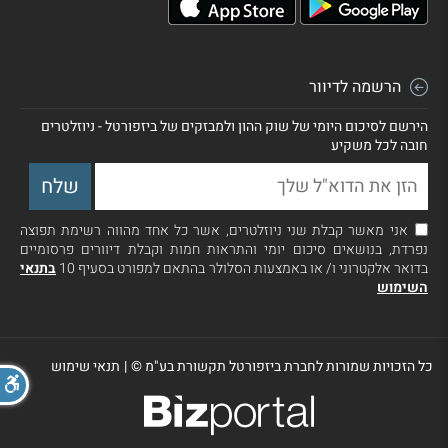
הרשמה לדיוור
הירשם לסיכום היומי של שוק ההון ולמבזקים של ביזפורטל - ניוזלטרים
חובה לכל משקיע
אני מאשר קבלת שני ניוזלטרים, אשר כל אחד מהווה רשימת תפוצה
נפרדת, בנושאים סיכום יומי והתראות חמות וקבלת דיוורים פרסומיים
בדואר אלקטרוני ו/ או באמצעות הסלולר בהתאם למפורט בסעיף 10
בתנאי
השימוש
כל הזכויות שמורות לחברת ביזפורטל תקשורת בע"מ ©
|
תנאי שימוש