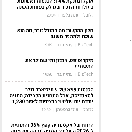
אוקלו מזנקת 14%: הכנסות ראשונות
בתולדותיה וכור שנדלק בפחות משנה
גלובל
ענת גלעד
20:04
|
|
חלון ההקשר: מה המודל זוכר, מה הוא
שוכח ולמה זה משנה
BizTech
עמית בר
19:59
|
|
מיקרוסופט, אמזון ומי שמוכר את
התשתית
BizTech
עמית בר
19:50
|
|
הכנסות שיא של 9 מיליארד דולר
לסאנדיסק, אבל התחזית מכבידה; המניה
יורדת יום שלישי ברציפות לאזור 1,230
גלובל
עוזי גרסטמן
19:39
|
|
הרווח של אקספדיה קפץ 36% והתחזית
ל-2026 הועלתה; המניה מחקה את זינוק