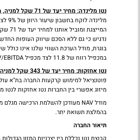
נטו מלינדה: מחיר יעד של 71 שקל למניה, המלצת תשואת יתר-
בוגרת, מודל הערכת השווי שלנו אינו כולל שי
במכפיל רווח של 11.8 לצד מכפיל EV/EBITDA של 6.1 על הערכתנו לשנת 2020.
נטו אחזקות: מחיר יעד של 343 שקל למניה, המלצת תשואת יתר
פוטנציאל למימוש קרקעות החברה בת"א עולים
מיזוג אפשרי בין החברות נטו אחזקות לנטו מ
בהמלצת תשואת יתר.
תיאור החברה
קבוצת נטו נכללת בין יצרניות המזון הגדולו