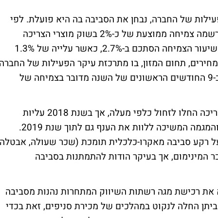
פעילות של החברה, נבחן את הסביבה בה היא פועלת. לפי
נתוני סטורנקסט, בשלוש השנים האחרונות נרשמה צמיחה ממוצעת של כ-2% בשוק מוצרי הצריכה
בישראל. ב-9 החודשים הראשונים של השנה שיעור הצמיחה הסתכם ב-2.7%, כאשר עלייה של 1.3%
מחירים, תחום המזון, בו מתרכזת עיקר הפעילות של החברה,
צמח בשיעור של 2.8% בשנת 2018, בעוד שב-9 החודשים הראשונים של השנה מדובר בצמיחה של
אומנם בשנת 2017 המחירים בשוק מוצרי הצריכה החלו לזחול כלפי מעלה, אך בשנת 2018 עליות
המחירים היוו רבע משיעור הצמיחה בשנה זו והמגמה המשיכה ללוות את הענף גם לתוך שנת 2019.
 על רקע סביבה מאקרו-כלכלית תומכת (שכר שעולה, אבטלה
 המינימום, אך בעיקר הודות להתמתנות בסביבה
לא את רכישת מגה רשתות השיווק המתחרות נהנות מסביבה
ביתן החלה לנקוט במהלכים של מכירת סניפים, זאת בכדי