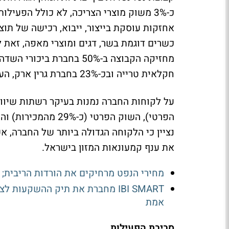
כ-3% משוק מוצרי הצריכה, לא כולל הפעיל
אחזקות עוסקת בייצור, ייבוא, רכישה של תוצ
כשרים דוגמת בשר, דגים ומוצרי מאפה, זאת לצ
מחזיקה הקבוצה ב-50% בחבר
חקלאית טרייה ובכ-23% בחברת גרין ארק, העוסקת בתחום האשראי החוץ בנקאי.
את ענף קמעונאות המזון בישראל.
מחירי הנפט מרחיקים את הורדות הריבית; ב-IBI מעריכים: הפחתה אחת בלבד בישראל ה
IBI SMART מחברת את תיק ההשקעו
אמת
סביבת הפעילות