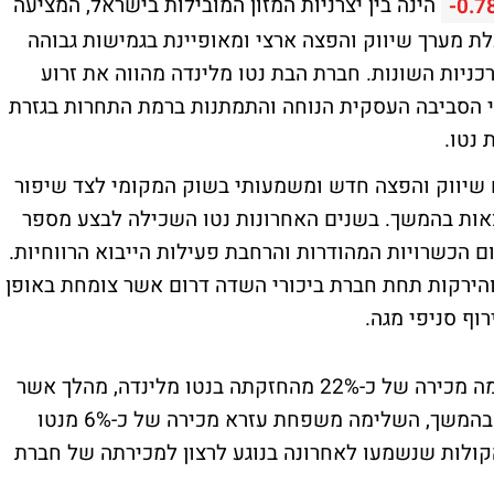
הינה בין יצרניות המזון המובילות בישראל, המציעה
-0.7
עלת מערך שיווק והפצה ארצי ומאופיינת בגמישות גבוהה
ניות השונות. חברת הבת נטו מלינדה מהווה את זרוע
כי הסביבה העסקית הנוחה והתמתנות ברמת התחרות בגזרת
 נטו.
ם שיווק והפצה חדש ומשמעותי בשוק המקומי לצד שיפור
אות בהמשך. בשנים האחרונות נטו השכילה לבצע מספר
 הכשרויות המהודרות והרחבת פעילות הייבוא הרווחיות.
ת והירקות תחת חברת ביכורי השדה דרום אשר צומחת באופן
וף סניפי מגה.
נציין כי בתחילת ספטמבר נטו אחזקות השלימה מכירה של כ-22% מהחזקתה בנטו מלינדה, מהלך אשר
צפוי לתמוך במחזורי המסחר של חברת הבת. בהמשך, השלימה משפחת עזרא מכירה של כ-6% מנטו
קולות שנשמעו לאחרונה בנוגע לרצון למכירתה של חברת