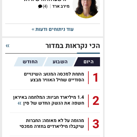
|
מירב ארד
(4)
עוד ניתוחים ודעות
הכי נקראות במדור
היום
השבוע
החודש
1
מתחת למכסה המנוע: השינויים
הסודיים שחיל האוויר מבצע
באפאצ'י...
2
1.4 מיליארד חביות: המלחמה באיראן
חשפה את הנשק החדש של סין
3
מהומה על לא מאומה: החברות
שיקבלו מיליארדים בחזרה ממכסי
טראמפ