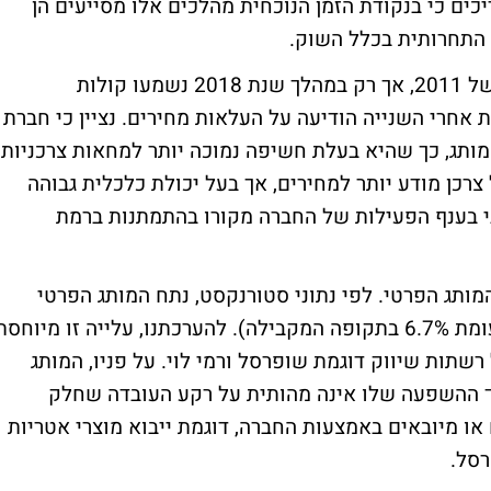
יכים כי בנקודת הזמן הנוכחית מהלכים אלו מסייעים הן
ה התחרותית בכלל השוק.
שנים רבות חלפו מאז ימי המחאה החברתית של 2011, אך רק במהלך שנת 2018 נשמעו קולות
 אחרי השנייה הודיעה על העלאות מחירים. נציין כי חברת
מותג, כך שהיא בעלת חשיפה נמוכה יותר למחאות צרכניות
צרכן מודע יותר למחירים, אך בעל יכולת כלכלית גבוהה
בי בענף הפעילות של החברה מקורו בהתמתנות ברמת
מותג הפרטי. לפי נתוני סטורנקסט, נתח המותג הפרטי
בחודשים ינואר-ספטמבר הסתכם ב-6.9% (לעומת 6.7% בתקופה המקבילה). להערכתנו, עלייה זו מיוחס
שתות שיווק דוגמת שופרסל ורמי לוי. על פניו, המותג
ך ההשפעה שלו אינה מהותית על רקע העובדה שחלק
או מיובאים באמצעות החברה, דוגמת ייבוא מוצרי אטריות
סל.