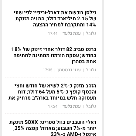
נילסן רוכשת את דאבל-וריפיי לפי שווי
של 2.15 מיליארד דולר; המניה מזנקת
14% ומתקרבת למחיר ההצעה
גלובל
ענת גלעד
17:44
|
|
ברנט סביב 82 דולר אחרי זינוק של 18%
בחודש; עסקת הורמוז ממתינה לחתימה
אחת בטהרן
גלובל
עוזי גרסטמן
17:35
|
|
הזהב מזנק כ-2% לשיא של חודש וחצי
והכסף קופץ כ-5% מעל 64 דולר; דוח
תעסוקה חלש במיוחד בארה״ב מרחיק את
גלובל
ענת גלעד
17:24
|
|
ראלי השבבים בוול סטריט: SOXX מזנקת
יותר מ-7% השבוע; מארוול קפצה 35%,
אינטל ו-AMD כ-23%