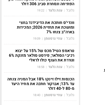
הפתיחה ונסחרת סביב 306 דולר
גלובל
ענת גלעד
19:22
|
|
וונדי'ס חותכת את הדיבידנד בחצי
ומושכת את תחזית 2026; המכירות
בארה״ב צנחו 7%
גלובל
עוזי גרסטמן
19:09
|
|
טראמפ הטיל מכס של 15% על יבוא
רכיבי הסולאר; פירסט סולאר מזנקת 6%
וגוררת את הענף כולו לראלי
גלובל
ענת גלעד
18:58
|
|
ת
הכנסות זילו זינקו 18% אבל המניה צנחה
עד 13%; אברקור חתכה את מחיר היעד
מ-80 ל-40 דולר
גלובל
עוזי גרסטמן
18:40
|
|