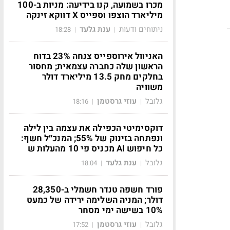
מכרו בשמועה, קנו בידיעה: מניות ב-100
מיליארד הוצפו וספייס X דווקא זינקה
ניתוחים ודעות
ענת גלעד
18:28
|
|
האניוול אירוספייס צנחה 23% בדוח
הראשון שלה כחברה עצמאית; מחסור
בחלקים מחק 13.5 מיליארד דולר
משוויה
גלובל
עוזי גרסטמן
18:16
|
|
דוקסימיטי הכפילה את עצמה בין לילה
ונפתחה בזינוק של 55%; המנכ״ל חשף:
כל חיפוש AI מכניס פי 10 מהעלות ש
גלובל
ענת גלעד
18:04
|
|
פורד חשפה טנדר חשמלי ב-28,350
דולר; המניה השלימה ירידה של כמעט
10% בשישה ימי מסחר
גלובל
עוזי גרסטמן
17:52
|
|