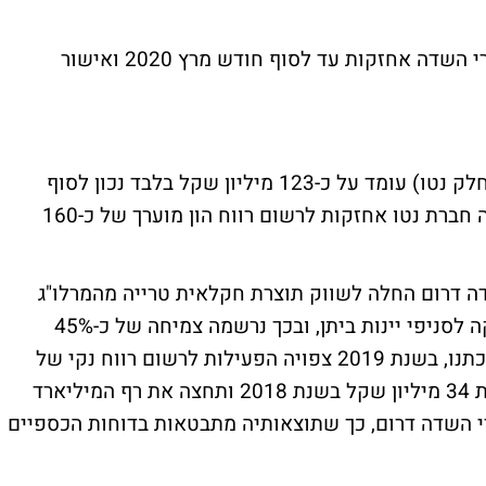
נדגיש כי המהלך יושלם בכפוף להנפקת ביכורי השדה אחזקות עד לסוף חודש מרץ 2020 ואישור
הערך בספרים של הפעילויות הנמכרות (לפי חלק נטו) עומד על כ-123 מיליון שקל בלבד נכון לסוף
2018, כך שאם וכאשר העסקה תושלם, צפויה חברת נטו אחזקות לרשום רווח הון מוערך של כ-160
שון של 2019, ביכורי השדה דרום החלה לשווק תוצרת חקלאית טרייה מהמרלו"ג
בתימורים לכל סניפי מגה, זאת בנוסף לאספקה לסניפי יינות ביתן, ובכך נרשמה צמיחה של כ-45%
בהכנסות במחצית הראשונה של השנה. להערכתנו, בשנת 2019 צפויה הפעילות לרשום רווח נקי של
כ-45 מיליון שקל (ל-100% מהפעילות) לעומת 34 מיליון שקל בשנת 2018 ותחצה את רף המיליארד
. נטו אחזקות בעלת 50% בביכורי השדה דרום, כך שתוצאותיה מתבטאות בדוחות הכספיים