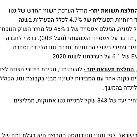
מודל הערכת השווי החדש של נטו
מלינדה לוקח בחשבון שיעור היוון של 9% לצד רווחיות תפעולית של 4.7% לכלל הפעילות בשנה
המייצגת ומוביל אותנו למחיר יעד של 71 שקל למניה, המגלם אפסייד של כ-45% על מחיר השוק הנוכח
נדגיש כי גם ללא הסכם שיווק העופות החדש, מדובר על אפסייד משמעותי (מעל 30%). כראוי לחברה
פור עתידי בשולי הרווחיות. חברת נטו מלינדה נסחרת
-
להערכתנו, מכירת ביכורי השדה לצד
 בקנה אחד עם הסבירות לשינוי מבני בקבוצת נטו, הכולל
לינדה בהמשך.
מודל NAV מעודכן להשלמת הרכישה מגלם מחיר יעד של 343 שקל למניית נטו אחזקות, ממליצים
ת בישראל. לפי נתוני סטורנקסט הקבוצה היא בעלת נתח של