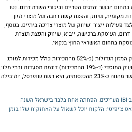
ות בתחום הבשר והדגים הטריים וביכורי השדה דרום. נטו
רת מקומית, שיווק והפצת קשת רחבה של מוצרי מזון
ד פעילות ייצור ושיווק של מוצרי צריכה ביתיים. בנוסף,
ת ביכורי השדה דרום, העוסקת ברכישה, ייבוא, שיווק והפצת תוצרת
על לקוחות החברה נמנות בעיקר רשתות שיווק המזון הגדולות (כ-52% מהמכירות כולל מכירות למותג
הפרטי), השוק הפרטי (כ-29% מהמכירות) והשוק המוסדי (כ-19% מהמכירות) דוגמת מסעדות ובתי מלון.
נציין כי הלקוחה הגדולה ביותר של החברה, אשר מהווה כ-23% מהכנסותיה, היא רשת שופרסל, המובילה
שנה
ת לצאט-צ'יפיטי: הלקוח יוכל לשאול על האחזקות שלו בזמן