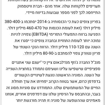
תעריפים ללקוחות שלה. אחד מהם - חברת וויטסמוק
התייחסה לכך לפני מספר שבועות בדיווח מיידי.
בפריון צופים כעת כי הכנסותיה ב-2014 יסתכמו ב-380-400
מיליון דולר (זאת לעומת הכנסות של 460-470 מיליון דולר.
הפגיעה ברווח התפעולי התזרימי (EBITDA) צפויה להיות
נמוכה יותר לעומת התחזית ובחברה צופים כי יסגרו את
השנה עם 110-120 מיליון דולר. הרווח הנקי השנתי של
פריון נטוורק צפוי להסתכם ב-80-90 מיליון דולר.
מנכ"ל החברה ג'וזף מנדלבאום ציין כי "ישנם שני אתגרים
ספציפיים שישפיעו עלינו ושעימם נתמודד במחצית השנייה
של השנה. הסוגיה הראשונה נוגעת לשינויים הקשורים
בדפדפן כרום, אשר בטווח הקרוב יפחיתו את ערך תוחלת
החיים של המשתמשים שלנו. התמודדנו עם סוגיות מסוג זה
בעבר, ובהתבסס על הניסיון שלנו עם דפדפנים אחרים, אנחנו
מאמינים שההשפעה של סוגיה זו תהיה מורגשת יותר