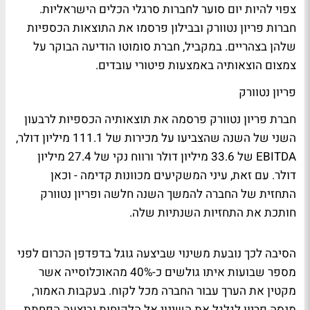
צפוי להיות יום סוער לחברות סרגלי הכלים הישראליות.
חברות פריון נטוורק ובבילון פרסמו את התוצאות הכספיות
שלהן בצהריים. במקביל, חברת סומוטו הודיעה הבוקר על
צמצום הוצאותיה באמצעות פיטורי עובדים.
פריון נטוורק
חברת פריון נטוורק פרסמה את תוצאותיה הכספיות לרבעון
השני של השנה שהצביעו על מכירות של 111.1 מיליון דולר,
EBITDA של 33.6 מיליון דולר ורווח נקי של 27.4 מיליון
דולר. עם זאת, עיני המשקיעים מכוונות קדימה - וכאן
התחזית של החברה להמשך השנה חלשה ופריון נטוורק
חותכת את התחזיות השנתיות שלה.
הסיבה לכך נובעת משינוי שביצעה גוגל בדפדפן הכרום לפני
מספר שבועות איתו גולשים כ-40% מהאוכלוסייה אשר
מקטין את הערך עבור החברה מכל לקוח. בעקבות האמור,
מנסה פריון לגלגל את השינוי אל הלקוחות וביצעה הפחתת