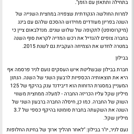
בתחילה ותתאזן עם הזמן".
למרות החולשה הנקודתית שצפויה במחצית השנייה של
השנה בפריון מעודדים מחידוש ההסכם שלהם עם בינג
(מיקרוסופט) לתקופה של שלוש שנים. מנדלבאום ציין כי
בחברה צופים להגדיל את רכש המדיה לקראת סוף השנה
במטרה לחדש את הצמיחה העקבית גם לשנת 2015.
בבילון
חברת בבילון שבשליטת איש העסקים נועם לניר פרסמה אף
היא את תוצאותיה הכספיות לרבעון השני של השנה. הנתון
המעניין במסגרת הדוחות הוא דיבידנד ענק בהיקף של 125
מיליון שקל עליו הכריזה החברה - למעלה ממחצית משווי
השוק של החברה. כמו כן, חיסלה החברה ברבעון השני של
השנה את השקעתה בחברת סומוטו בהיקף כספי של 3.7
מיליון שקל.
נעם לניר, יו"ר בבילון: "לאחר תהליך ארוך של בחינת החלופות