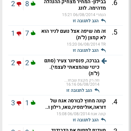
.
6
בבילון- המחיר מצחיק ההנהלה
2
8
מדהימה. לונג
הנמרי
06/08/2014 15:21
הגב לתגובה זו
.
5
זה מה שיפה אצל נועם לניר הוא
1
7
לא קמצן (ל"ת)
06/08/2014 15:20
TR
הגב לתגובה זו
בברכה, פנסיונר צעיר (סתם
2
2
כינוי שהמצאתי לעצמי).
(ל"ת)
וזה רק מקצת שבחו...
06/08/2014 16:16
הגב לתגובה זו
.
4
קונה מחוץ לבורסה אגח של
3
1
דוראה,אולימפיה,טאו, רילון ו..
קונה אגח
06/08/2014 15:08
הגב לתגובה זו
מעדיף לתפוס את הדבידנד