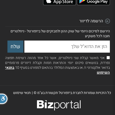
הרשמה לדיוור
הירשם לסיכום היומי של שוק ההון ולמבזקים של ביזפורטל - ניוזלטרים
חובה לכל משקיע
אני מאשר קבלת שני ניוזלטרים, אשר כל אחד מהווה רשימת תפוצה
נפרדת, בנושאים סיכום יומי והתראות חמות וקבלת דיוורים פרסומיים
בדואר אלקטרוני ו/ או באמצעות הסלולר בהתאם למפורט בסעיף 10
בתנאי
השימוש
כל הזכויות שמורות לחברת ביזפורטל תקשורת בע"מ ©
|
תנאי שימוש