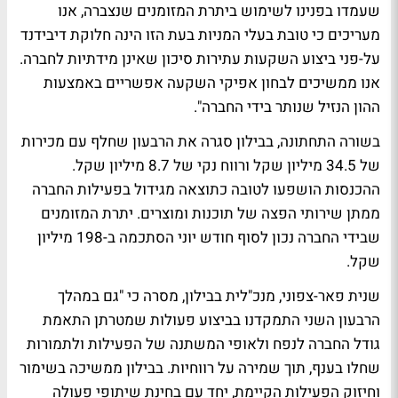
שעמדו בפנינו לשימוש ביתרת המזומנים שנצברה, אנו
מעריכים כי טובת בעלי המניות בעת הזו הינה חלוקת דיבידנד
על-פני ביצוע השקעות עתירות סיכון שאינן מידתיות לחברה.
אנו ממשיכים לבחון אפיקי השקעה אפשריים באמצעות
ההון הנזיל שנותר בידי החברה".
בשורה התחתונה, בבילון סגרה את הרבעון שחלף עם מכירות
של 34.5 מיליון שקל ורווח נקי של 8.7 מיליון שקל.
ההכנסות הושפעו לטובה כתוצאה מגידול בפעילות החברה
ממתן שירותי הפצה של תוכנות ומוצרים. יתרת המזומנים
שבידי החברה נכון לסוף חודש יוני הסתכמה ב-198 מיליון
שקל.
שנית פאר-צפוני, מנכ"לית בבילון, מסרה כי "גם במהלך
הרבעון השני התמקדנו בביצוע פעולות שמטרתן התאמת
גודל החברה לנפח ולאופי המשתנה של הפעילות ולתמורות
שחלו בענף, תוך שמירה על רווחיות. בבילון ממשיכה בשימור
וחיזוק הפעילות הקיימת, יחד עם בחינת שיתופי פעולה