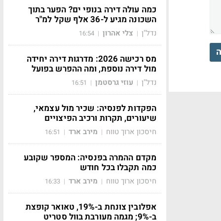
כמה עולה דירה בנופי ים? הפער בתוך
השכונה מגיע ל-36 אלף שקל למ"ר
נדל"ן
צלי אהרון
16:54
|
|
ה
מס רכישה 2026: מדרגות דירה יחידה
מול דירה נוספת, ומה ההפרש בפועל
נדל"ן
עוזי גרסטמן
16:51
|
|
הפקדות לפנסיה: שכיר מול עצמאי,
שיעורים, תקרות ורכיב הפיצויים
חיסכון ארוך טווח
מירב ארד
16:51
|
|
מקדם ההמרה בפנסיה: המספר שקובע
כמה תקבלו בכל חודש
חיסכון ארוך טווח
מירב ארד
16:33
|
|
אפלובין צונחת ב-19%, טאואר קופצת
ב-9%; מגמה מעורבת בוול סטריט