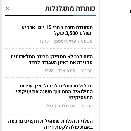
כותרות מתגלגלות
המזוודה חזרה אחרי 15 יום: ארקיע
תשלם 3,500 שקל
משפט
עוזי גרסטמן
18:15
|
|
הזום כבר לא מספיק: הבינה המלאכותית
מחזירה את ראיון העבודה לחדר
קריירה
מירב ארד
17:38
|
|
מסלול מכשולים לניהול: איך שירות
המילואים הממושך משנה את שיקולי
המעסיקים?
קריירה
ענת גלעד
17:38
|
|
העלויות הנלוות שמפילות תקציבים: כמה
באמת עולה לקנות דירה