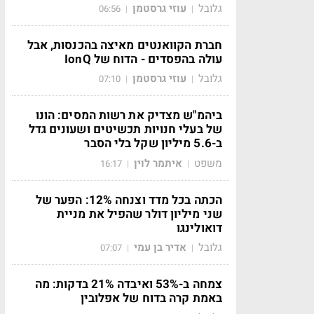
גלובל
עוזי גרסטמן
06:56
|
|
חברת הקוואנטים מאיצה בהכנסות, אבל
עולה בהפסדים - הדוח של IonQ
גלובל
עוזי גרסטמן
07:10
|
|
ביהמ"ש מצדיק את רשות המסים: הונו
של בעלי חנויות תכשיטים ושעונים גדל
ב-5.6 מיליון שקל בלי הסבר
משפט
איתמר לוין
16:17
|
|
הכתה בכל מדד וצנחה 12%: הפער של
שני מיליון דולר שהפיל את מניית
דואולינגו
גלובל
אדיר בן עמי
07:07
|
|
צמחה ב-53% ואיבדה 21% בדקות: מה
באמת קרה בדוח של אפלובין