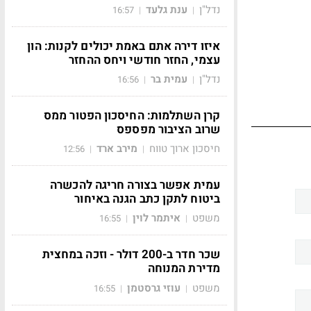
נדל"ן
ענת גלעד
16:57
|
|
איזו דירה אתם באמת יכולים לקנות: הון
עצמי, החזר חודשי ויחס ההחזר
נדל"ן
עמית בר
16:56
|
|
קרן השתלמות: החיסכון הפטור ממס
שרוב הציבור מפספס
חיסכון ארוך טווח
מירב ארד
12:56
|
|
עמית אפשר בצורה חריגה להכשרה
ביטוח לתקן כתב הגנה באיחור
משפט
איתמר לוין
16:55
|
|
שכר חדר ב-200 דולר - וזכה במחצית
מדירת המנוחה
משפט
עוזי גרסטמן
16:55
|
|