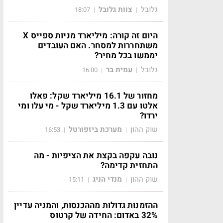
גלובל
צוות גלובל
18:07
|
|
היום זה קורה: מיליארד מניות ספייס X
משתחררות למסחר. האם העובדים
יממשו בכל מחיר?
גלובל
עמית בר
16:00
|
|
מחזור של 16.1 מיליארד שקל: פאלו
אלטו עם 1.3 מיליארד שקל - מי עלו ומי
ירדו?
שוק ההון
מערכת ביזפורטל
16:53
|
|
נובה עקפה בקצת את הציפיות - מה
התחזית קדימה?
שוק ההון
מנדי הניג
15:11
|
|
ההזמנות גדולות מההכנסות, והמניה עדיין
32% באדום: החידה של קרטוס