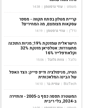
משפט
עוזי גרסטמן
14:38
|
|
קריית מטלון בפתח תקווה - מספר
עסקאות מצומצם, מה המחירים?
נדל"ן
עוזי גרסטמן
14:19
|
|
הישראלית שמזנקת 19%; מניות התוכנה
מתעוררות: אטלסיאן מזנקת 32%
וקלאודפלייר 16%
גלובל
צוות גלובל
15:06
|
|
הטיה, מניפולציה ודיפ פייק: הצד האפל
של הבינה המלאכותית
BizTech
עמית בר
14:10
|
|
המשטרה תפסה כסף ב-2005 - והחזירה
ב-2024, בלי ריבית
משפט
עוזי גרסטמן
14:09
|
|