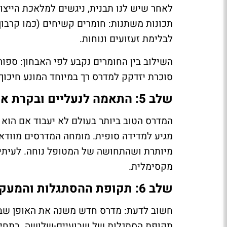
לאחר שיש לנו תבנית, ניגשים למלאכת הייצו
לבלימת זעזועים ונוחות.
השילוב בין החומרים נקבע לפי האבחון: ספור
סוכרת יזדקק למדרס רך במיוחד המונע חיכוך 
שלב 5: התאמה לנעליים ובקרת איכות
המדרס הטוב ביותר בעולם לא יעבוד אם הוא
מגיע למדידה סופית. מומחה המדרסים מוודא
מיותרת ושהתחושה של המטופל נוחה. לעיתים
מקסימלית.
שלב 6: תקופת ההסתגלות והמעקב
חשוב לדעת: מדרס חדש משנה את האופן שבו
תקופת הסתגלות של שבועיים-שלושה. בתחיל