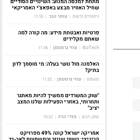
מתחת למכסה המנוע: השינויים הסודיים
שחיל האוויר מבצע באפאצ'י האמריקאי
ניתוחים ודעות
עופר הבר
11:55
|
|
פרטיות ואבטחת מידע: מה קורה למה
שאתם מקלידים
BizTech
עוזי גרסטמן
11:36
|
|
האלמנה מול נושי בעלה: מי מוסמך לדון
בתיק?
משפט
עוזי גרסטמן
11:32
|
|
"שוק המשרדים ממשיך להיות מאתגר
ותחרותי, באזורי הפעילות שלנו המצב
יציב"
שוק ההון
מנדי הניג
10:22
|
|
אמריקה ישראל קונה 49% מפרויקט
קריניצי: השווי שנגזר והמשמעות לאב-גד