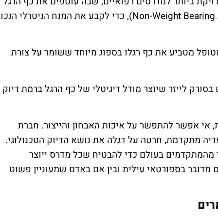
קת ביותר למדרסים רפואיים, שבה עוטפים את כף הרגל
בתחבושות גבס כשהיא באוויר (מצב Non-Weight Bearing), כדי לקבע את המנח הניטרלי הנכו
טופל מטביע את כף רגלו בספוג מיוחד ששומר על צורת
 בסורק לייזר שיוצר מודל דיגיטלי של כף הרגל ברמת דיוק
 אי אפשר להתפשר על איכות האבחון והייצור. חברת
ה מתקדמת, חרטה על דגלה את נושא הדיוק הטכנולוגי.
מהמתקדמים בעולם כדי להבטיח שכל מדרס ייוצר
מדובר בספורטאי עילית ובין אם באדם שמעוניין פשוט