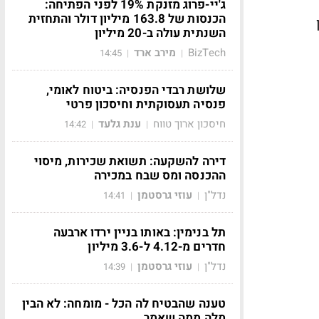
ג'יי-פרוג מזנקת 19% לפני הפתיחה:
הכנסות של 163.8 מיליון דולר והתחזית
ן
השנתית עולה ב-20 מיליון
BizTech
מירב ארד
14:45
|
|
שלושת רבדי הפנסיה: ביטוח לאומי,
פנסיה תעסוקתית וחיסכון פרטי
חיסכון ארוך טווח
ענת גלעד
14:42
|
|
דירה להשקעה: תשואת שכירות, מיסוי
ההכנסה ומס שבח במכירה
נדל"ן
עוזי גרסטמן
14:41
|
|
תל בנימין: באותו בניין ירדו ארבעה
חדרים מ-4.12 ל-3.6 מיליון
נדל"ן
עוזי גרסטמן
14:39
|
|
טענה שהבטיח לה הכל - מומחה: לא הבין
מלה ממה שאמר