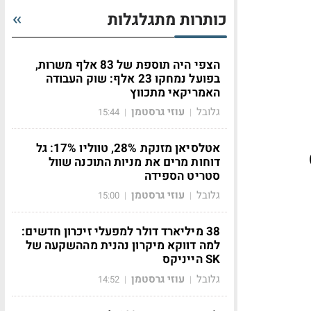
כותרות מתגלגלות
הצפי היה תוספת של 83 אלף משרות,
בפועל נמחקו 23 אלף: שוק העבודה
האמריקאי מתכווץ
גלובל
עוזי גרסטמן
15:44
|
|
אטלסיאן מזנקת 28%, טווליו 17%: גל
דוחות מרים את מניות התוכנה שוול
סטריט הספידה
גלובל
עוזי גרסטמן
15:00
|
|
38 מיליארד דולר למפעלי זיכרון חדשים:
למה דווקא מיקרון נהנית מההשקעה של
SK הייניקס
גלובל
עוזי גרסטמן
14:52
|
|