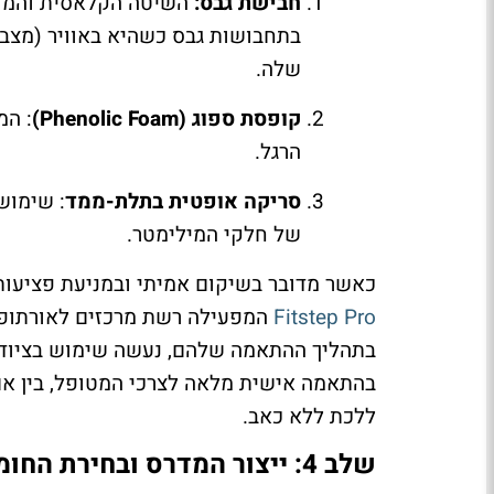
חבישת גבס:
השיטה הקלאסית והמדוי
שלה.
קופסת ספוג (Phenolic Foam)
: המ
הרגל.
סריקה אופטית בתלת-ממד
: שימוש
של חלקי המילימטר.
כאשר מדובר בשיקום אמיתי ובמניעת פציעות,
Fitstep Pro
המפעילה רשת מרכזים לאורתופדי
בתהליך ההתאמה שלהם, נעשה שימוש בציוד 
בהתאמה אישית מלאה לצרכי המטופל, בין אם 
ללכת ללא כאב.
שלב 4: ייצור המדרס ובחירת החומרים