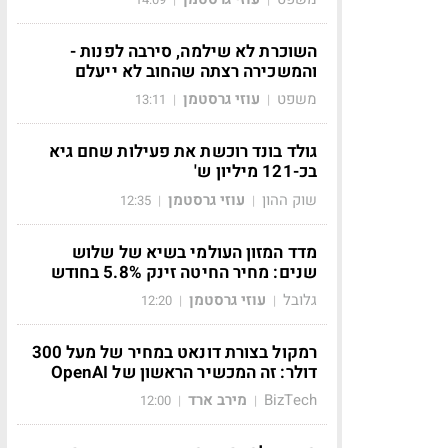
השוכרת לא שילמה, סירבה לפנות -
והמשכירה רצתה שהחוב לא ייעלם
משפט
עוזי גרסטמן
13:11
|
|
גולד בונד רוכשת את פעילות שחם גיא
בכ-121 מיליון ש'
שוק ההון
עוזי גרסטמן
12:35
|
|
מדד המזון העולמי בשיא של שלוש
שנים: מחיר החיטה זינק 5.8% בחודש
גלובל
עוזי גרסטמן
12:20
|
|
רמקול בצורת דונאט במחיר של מעל 300
דולר: זה המכשיר הראשון של OpenAI
BizTech
מירב ארד
12:00
|
|