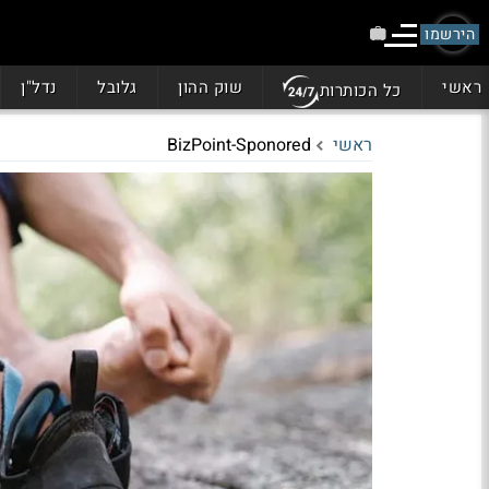
הירשמו
ראשי
שוק ההון
גלובל
נדל"ן
כל הכותרות
ראשי
BizPoint-Sponored