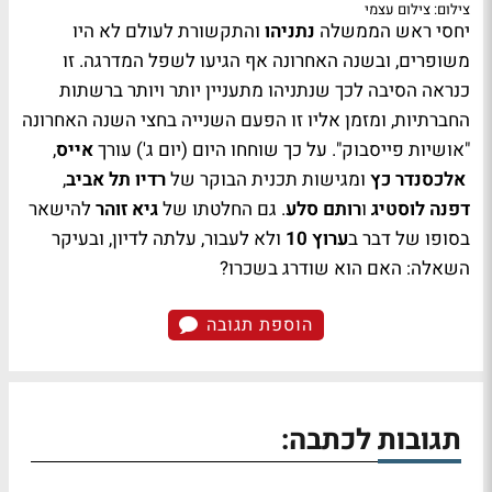
צילום: צילום עצמי
יחסי ראש הממשלה
נתניהו
והתקשורת לעולם לא היו
משופרים, ובשנה האחרונה אף הגיעו לשפל המדרגה. זו
כנראה הסיבה לכך שנתניהו מתעניין יותר ויותר ברשתות
החברתיות, ומזמן אליו זו הפעם השנייה בחצי השנה האחרונה
"אושיות פייסבוק". על כך שוחחו היום (יום ג') עורך
אייס
,
אלכסנדר כץ
ומגישות תכנית הבוקר של
רדיו תל אביב
,
דפנה לוסטיג
ו
רותם סלע
. גם החלטתו של
גיא זוהר
להישאר
בסופו של דבר ב
ערוץ 10
ולא לעבור, עלתה לדיון, ובעיקר
השאלה: האם הוא שודרג בשכרו?
הוספת תגובה
תגובות לכתבה: