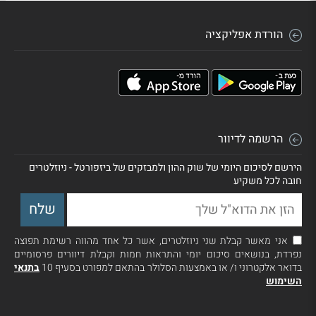
הורדת אפליקציה
הרשמה לדיוור
הירשם לסיכום היומי של שוק ההון ולמבזקים של ביזפורטל - ניוזלטרים
חובה לכל משקיע
אני מאשר קבלת שני ניוזלטרים, אשר כל אחד מהווה רשימת תפוצה
נפרדת, בנושאים סיכום יומי והתראות חמות וקבלת דיוורים פרסומיים
בדואר אלקטרוני ו/ או באמצעות הסלולר בהתאם למפורט בסעיף 10
בתנאי
השימוש