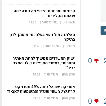
פרטיות ואבטחת מידע: מה קורה למה
שאתם מקלידים
BizTech
עוזי גרסטמן
11:36
|
|
ה
האלמנה מול נושי בעלה: מי מוסמך לדון
בתיק?
משפט
עוזי גרסטמן
11:32
|
|
"שוק המשרדים ממשיך להיות מאתגר
0
ותחרותי, באזורי הפעילות שלנו המצב
יציב"
שוק ההון
מנדי הניג
10:22
|
|
אמריקה ישראל קונה 49% מפרויקט
קריניצי: השווי שנגזר והמשמעות לאב-גד
שוק ההון
מנדי הניג
09:55
|
|
0