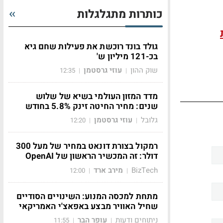
כותרות מתגלגלות
גולד בונד רוכשת את פעילות שחם גיא
בכ-121 מיליון ש'
שוק ההון
עוזי גרסטמן
12:35
|
|
מדד המזון העולמי בשיא של שלוש
שנים: מחיר החיטה זינק 5.8% בחודש
גלובל
עוזי גרסטמן
12:20
|
|
רמקול בצורת דונאט במחיר של מעל 300
דולר: זה המכשיר הראשון של OpenAI
BizTech
מירב ארד
12:00
|
|
מתחת למכסה המנוע: השינויים הסודיים
שחיל האוויר מבצע באפאצ'י האמריקאי
ניתוחים ודעות
עופר הבר
11:55
|
|