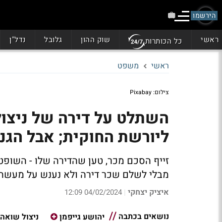
הירשמו
ראשי
שוק ההון
גלובל
נדל"ן
כל הכותרות
ראשי
משפט
צילום: Pixabay
השתלט על דירה של ניצול
ליורשת החוקית; אבל הגנ
זייף הסכם מכר, טען שהדירה שלו - השופט 
מבלי לשלם שכר דירה ולא נענש על מעשה
איציק יצחקי
04/02/2024 12:09
|
נושאים בכתבה
יהושע גייפמן
ניצול שואה