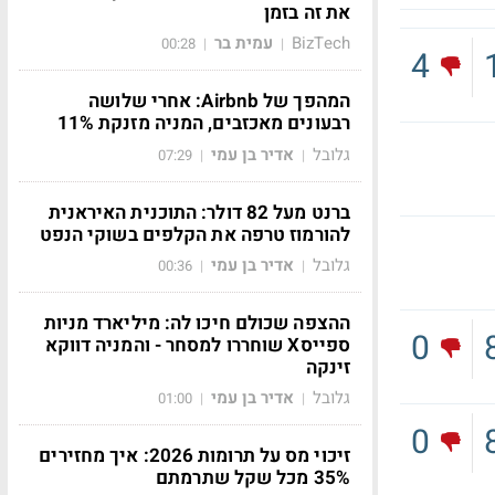
את זה בזמן
BizTech
עמית בר
00:28
|
|
4
המהפך של Airbnb: אחרי שלושה
רבעונים מאכזבים, המניה מזנקת 11%
גלובל
אדיר בן עמי
07:29
|
|
ברנט מעל 82 דולר: התוכנית האיראנית
להורמוז טרפה את הקלפים בשוקי הנפט
גלובל
אדיר בן עמי
00:36
|
|
ההצפה שכולם חיכו לה: מיליארד מניות
0
ספייסX שוחררו למסחר - והמניה דווקא
זינקה
גלובל
אדיר בן עמי
01:00
|
|
0
זיכוי מס על תרומות 2026: איך מחזירים
35% מכל שקל שתרמתם