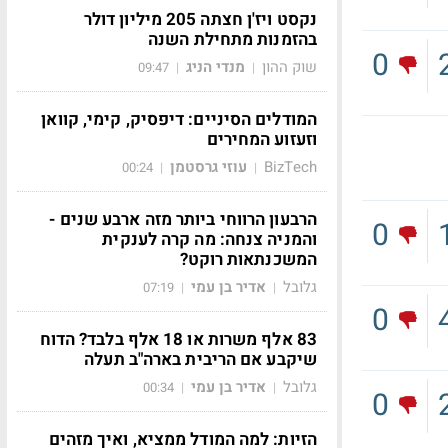
נקסט ויז'ן חצתה 205 מיליון דולר
בהזמנות מתחילת השנה
0
שוק ההון
מנדי הניג
09:47
|
|
המודלים הסיניים: דיפסיק, קימי, קוואן
וזעזוע המחירים
BizTech
עוזי גרסטמן
00:24
|
|
הרבעון הרווחי ביותר מזה ארבע שנים -
0
והמניה צנחה: מה קרה לענקית
המשכנתאות רוקט?
גלובל
אדיר בן עמי
07:19
|
|
0
83 אלף משרות או 18 אלף בלבד? הדוח
שיקבע אם הריבית בארה"ב תעלה
גלובל
אדיר בן עמי
00:34
|
|
0
הזיות: למה המודל ממציא, ואיך מזהים