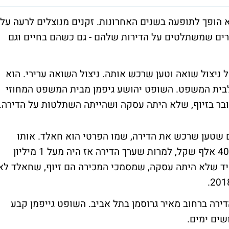
א הופך לתופעה בשנים האחרונות. זקנים מנוצלים לרעה על
כורים שמשתלטים על הדירות שלהם - גם כשהם בחיים וגם
ניצול שואה וטען שרכש אותה. ניצול השואה ערירי. הוא
לבית המשפט. השופט יהושע גיפמן מבית המשפט המחוזי
ובר בזיוף, שלא היתה עסקה ושהייתה השתלטות על הדירה.
שטען שרכש את הדירה, שמו הפרטי הוא חאלד. אותו
חאלד טען שכבר ב-2015 רכש את הדירה ב-400 אלף שקל, למרות שערך הדירה אז היה מעל 1 מיליון
יד שלא היתה עסקה, שמסמכי המכירה הם זיוף, שחאלד לא
רה ברחוב מאיר גרוסמן בתל אביב. השופט גייפמן קבע
שים ימים.