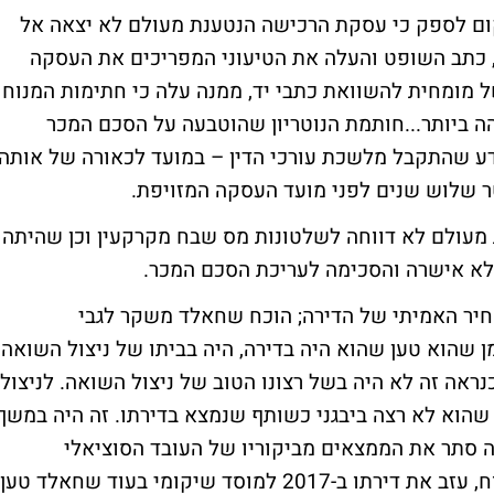
קום לספק כי עסקת הרכישה הנטענת מעולם לא יצאה אל
 כתב השופט והעלה את הטיעוני המפריכים את העסקה
 מומחית להשוואת כתבי יד, ממנה עלה כי חתימות המנוח
ה ביותר...חותמת הנוטריון שהוטבעה על הסכם המכר
ע שהתקבל מלשכת עורכי הדין – במועד לכאורה של אותה
טר שלוש שנים לפני מועד העסקה המזויפת.
מעולם לא דווחה לשלטונות מס שבח מקרקעין וכן שהיתה
א אישרה והסכימה לעריכת הסכם המכר.
מחיר האמיתי של הדירה; הוכח שחאלד משקר לגבי
ן שהוא טען שהוא היה בדירה, היה בביתו של ניצול השואה
נראה זה לא היה בשל רצונו הטוב של ניצול השואה. לניצול
 שהוא לא רצה ביבגני כשותף שנמצא בדירתו. זה היה במשך
 סתר את הממצאים מביקוריו של העובד הסוציאלי
ומהשיחות עם ניצול השואה. מעבר לכך, המנוח, עזב את דירתו ב-2017 למוסד שיקומי בעוד שחאלד טען