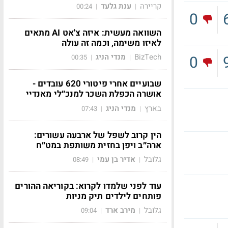
קריירה
ענת גלעד
00:24
|
|
0
השוואה מעשית: איזה צ'אט AI מתאים
לאיזו משימה, וכמה זה עולה
BizTech
מנדי הניג
0
00:35
|
|
שבועיים אחרי פיטורי 620 עובדים -
אושרה הכפלת השכר למנכ״לי מאנדיי
בארץ
מנדי הניג
07:43
|
|
הין קרוב לשפל של ארבעה עשורים:
ארה״ב ויפן בחזית משותפת במט״ח
גלובל
אדיר בן עמי
08:49
|
|
עוד לפני שלמדו לקרוא: בקוריאה ההורים
פותחים לילדים תיק מניות
גלובל
מירב ארד
09:04
|
|