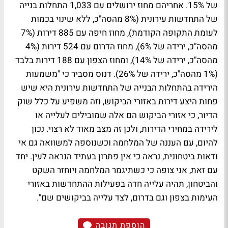
של 15%. אחריהם מחוז ירושלים עם 1,033 התחלות בנייה
של התחדשות עירונית (8% מהסה"כ, ללא שינוי בכמות
לעומת התקופה הקודמת), מחוז חיפה עם 885 דירות (7%
מהסה"כ, ירידה של 6%), מחוז הדרום עם 524 דירות (4%
מהסה"כ, ירידה של 14%), ומחוז הצפון עם 188 דירות בלבד
(1% מהסה"כ, ירידה של 26%). דנוס מסביר כי "משמעות
הירידה בהתחלות הבנייה של התחדשות עירונית היא שיש
פחות היצע דירות באזורי הביקוש, וזה משפיע על כלל שוק
הדיור, כי אזורי הביקוש הם אלה שמובילים לעלייה או
לירידה במחירי הדירות, ולכן זה מצב מאוד לא רצוי. נכון
להיום, עם העננה של המלחמה וכשנוספה למשוואה גם אי
ודאות ביטחונית, נראה כי אין פתרון בעתיד הנראה לעין. יחד
עם זאת, אני צופה כי כשתיגמר המלחמה ויוחזר השקט
והביטחון, תהיה עלייה חדה בפעילות ההתחדשות באזורי
העימות בצפון וגם בדרום, לצד עלייה בביקושים שם".
הוספת תגובה