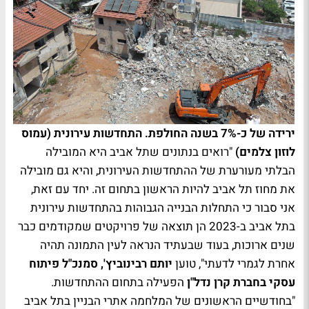
ירידה של כ-7% בשנה החולפת. התחדשות עירונית (עמוס
לוזון צלמים)
"רואים בנתונים שתל אביב היא המובילה
הבלתי מעורערת של ההתחדשות העירונית, והיא גם מובילה
את מחוז תל אביב להיות הראשון בתחום זה. יחד עם זאת,
אני סבור כי התחלות הבנייה הגבוהות בהתחדשות עירונית
בתל אביב ב-2023 הן תוצאה של פרויקטים שמקודמים כבר
שנים ארוכות, בעוד שבעתיד הנראה לעין התמונה תהיה
אחרת לגמרי לדעתי", טוען
יותם רבינוביץ', סמנכ"ל פיתוח
עסקי בחברת קרן נדל"ן
הפעילה בתחום ההתחדשות.
"בחודשיים הראשונים של המלחמה אתרי הבניין בתל אביב