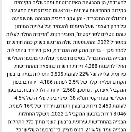
להערכתי, הן מהבעיות האינהרנטיות ומהכשלים הקיימים
בקידום התחדשות עירונית - ובראשם הבירוקרטיה המעיבה
והרגולציה המכבידה - והן עקב הריבית הגבוהה שהשפיעה
על ההון העצמי שעל היזמים להעמיד ועל עלויות המימון
שהם נוטלים לפרויקטים", מסביר דנוס. "הריבית החלה לעלות
באפריל 2022, וההשפעות שלה הורגשו בשוק כמה חודשים
לאחר מכן – בדיוק התקופה הנמדדת, ואכן הירידה בהתחלות
הבנייה בה התגברה". בסיכום רבעוני, עולה כי ברבעון השלישי
החלו להיבנות 4,288 דירות חדשות כתוצאה מהתחדשות
עירונית, עלייה של 22% לעומת 3,505 התחלות בנייה ברבעון
הקודם ועלייה קלה של 2.5% לעומת 4,186 דירות ברבעון
המקביל אשתקד. מתוכן, 2,560 דירות החלו להיבנות ברבעון
השלישי בפרויקטי תמ"א 38 ופינוי בינוי, עלייה של 4.5%
לעומת 2,450 דירות ברבעון הקודם, וירידה של 16% לעומת
3,046 דירות ברבעון המקביל ב-2022. משקל התחלות
הבנייה בהתחדשות עירונית ברבעון השני מתוך כלל התחלות
הבנייה עמד על 21%. דנוס מציין, כי "ברבעון השלישי כל