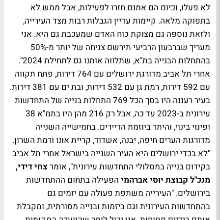
לא פעלו, וכיום הם אמנם חזרו לפעילות, אבל ממש לא
בתפוקה מלאה. קיימות עדיין הגבלות רבות מצד העירייה,
ולזאת נוספה גם מצוקת כוח האדם שמעכבת גם היא. אני
מעריך שברבעון הרביעי תירשם צניחה של יותר מ-50%
בהתחלות הבנייה בת"א, שתלווה אותנו גם לתחילת 2024".
אחרי תל אביב מדורגת ירושלים עם 764 דירות, פתח תקווה
עם 592 דירות, רמת גן עם 532 דירות, ובת ים עם 381 דירות.
בעיר רעננה היו בסך הכל 769 התחלות בנייה של התחדשות
עירונית ב-2023 עד כה, אבל רק 216 מהן היו בתמ"א 38
ופינוי בינוי, והיתר ביוזמת הדיירים. בחמישייה השנייה
מדורגות הערים חיפה, יבנה, אשדוד, קריית אונו ורמת השרון.
"לא בכדי ירושלים היא העיר השנייה בישראל אחרי תל אביב
בקידום בנייה במסלולי התחדשות עירונית", אומר
צחי דידי,
מנכ"ל קבוצת יוסי אברהמי
הפעילה בתחום ההתחדשות
בירושלים. "העירייה משתפת פעולה עם יזמים גם
בהתחדשות העירונית וגם ביזמות ובנייה מסורתית, ומקבלת
אותם בידיים פתוחות. אני יכול לומר שהוועדה המקומית