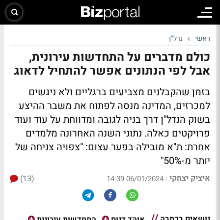
ראשי
נדל"ן
כולם מדברים על התחדשות עירונית,
אבל לפי הנתונים אפשר להתחיל לדאוג
בזמן שהקבלנים מצביעים ברגליים ולא ניגשים
למכרזים, המדינה מנסה לפתוח את משבר ההיצע
בשוק הנדל"ן דרך בניה לגובה ומדווחת על עוד ועוד
פרויקטים כאלה. נתוני השנה האחרונה מלמדים
אחרת: ת"א מובילה בפער עצום: "צפויה צניחה של
יותר מ-50%"
איציק יצחקי
(13)
|
06/01/2024 14:39
נושאים בכתבה
אוהד דנוס
התחדשות עירונית