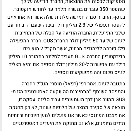
מספיקות לכסות את ההוצאות, החברה הודיעה על כך
שתפטר 350 עובדים במשרה מלאה עד לחודש אוקטובר.
בנוסף, החברה סגרה חמישה מלונות שלה אשר היו אחראיים
להפסד תפעולי של 2.8 מיליון דולר בשנה שעברה. ביחד עם
שלבי התייעלות, החברה הודיעה על קבלה של התחייבות
לגיוס של עד 50 מיליון דולר מחברת GUS, חברה המפעילה
פלטפורמה ללימודים מרחוק, אשר תקבל 2 מושבים
בדירקטוריון החברה. GUS תעביר לסלינה בתמורה 10 מיליון
דולר עם אפשרות ל-20 מיליון דולר נוספים אם והיא תצליח
לגייס סכום זהה ממשקיעים נוספים.
בתגובה לגיוס, אמר רפי (רפאל) מוסרי, מנכ"ל החברה
והמייסד השותף: "התחייבות ההשקעה האסטרטגית הזו מ-
GUS מהווה אבן דרך משמעותית עבור סלינה. עסקה זו,
תוצאה של סקירה ממצה של חלופות שונות, לא רק מחזקת
את מצבנו הפיננסי כאשר אנו פועלים למען חיוביות ורווחיות
תזרים מזומנים, אלא גם מחזקת את היעדים האסטרטגיים