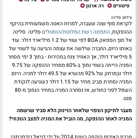
פיטורים
רה ארגון
צילום: סלינה
לקראת סוף שנה שעברה, למרות האטה משמעותית בהיקף
ההנפקות,
התמזגה רשת המלונות/הוסטלים
סלינה סלינה
אל תוך הספאק BOA לפי שווי של 1.2 מיליארד דולר. עוד
באותו היום, החברה שילשה את עצמה והגיעה עד לשווי של
5 מיליארד דולר, אך האוויר צנח במהירות - בתוך 3 ימי מסחר
המניה הייתה בשווי נמוך ב-60% ממחיר ההנפקה של 9.75
דולר ובמרחק של 92% מהשיא של 49.5 דולר למניה. היום
המניה נסחרת סביב מחיר של 1.15 דולר כשגיעה לנקודת
השפל לפני כחודש, אז נסחרה המניה במחיר הנמוך מ-80
סנט.
מעבר לתיקון הצפוי שלאחר הזינוק הלא סביר שרשמה
המניה לאחר ההנפקה, מה הוביל את המניה למצב הנוכחי?
חברת האירוח הוקמה בשנת 2014 על ידי דניאל רודסבסקי