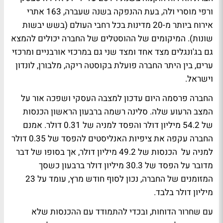
ורפי מוסרי ולה, בעת ההנפקה בשנה שעברה, 163 אתרי
אירוח ביותר מ-20 מדינות בכל רחבי העולם (בשש יבשות
שונות). המיקומים של ההוסטלים של החברה יכולים להמצא
גם בג'ונגלים מצד אחד ומצד שני גם במרכזי אורבניים ומרכזי
ערים, בין היתר החברה פועלת בקוסטה ריקה, מלבורן, לונדון
וישראל.
החברה פרסמה היום עדכון למצבה העסקי ושפכה אור על
המצב הרעוע שלה. סלינה רשמה ברבעון הראשון הכנסות
של 54.2 מיליון דולר והפסד למניה של 0.31 דולר. אמנם
החברה עקפה את ציפיות האנליסטים להפסד של 0.35 דולר
למניה על הכנסות של 49.2 מיליון דולר, אך בסופו של דבר
מדובר על הפסד של 30.3 מיליון דולר ברבעון כשסך
המזומנים של החברה, נכון לסוף חודש מרץ, עומד על 23
מיליון דולר בלבד.
עם שחרור הדוחות, ובכדי להתמודד עם ההכנסות שלא