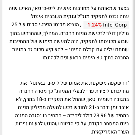
בצעד שמאותת על מחויבות אישית, ליפ-בו טאן, האיש שזה
עתה נכנס לתפקיד מנכ"ל ענקית השבבים אינטל
, הוציא מכיסו הפרטי סכום של 25
-1.24%
Intel Corp
מיליון דולר לרכישת מניות החברה. המהלך, שהתרחש בתוך
שבוע מכניסתו לתפקיד, היה למעשה מימוש של התחייבות
שחתם עליה עם קבלת המינוי – להשקיע סכום זה במניות
החברה בתוך 30 הימים הראשונים לכהונתו.
"ההשקעה משקפת את אמונו של ליפ-בו באינטל ואת
מחויבותו ליצירת ערך לבעלי המניות," כך מסרה החברה
בתגובה רשמית. טאן, שהחל את תפקידו ב-18 במרץ, לא
איבד זמן וכבר ב-21 לחודש רכש למעלה ממיליון מניות
במחיר של 23.96 דולר ליחידה – המחיר בו נסגרה המניה
ביום המסחר הקודם, על פי הדיווח שהוגש לרשות ניירות
הערך האמריקאית.