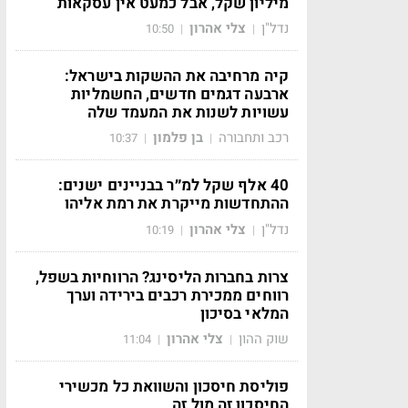
מיליון שקל, אבל כמעט אין עסקאות
נדל"ן
צלי אהרון
10:50
|
|
קיה מרחיבה את ההשקות בישראל:
ארבעה דגמים חדשים, החשמליות
עשויות לשנות את המעמד שלה
רכב ותחבורה
בן פלמון
10:37
|
|
40 אלף שקל למ״ר בבניינים ישנים:
ההתחדשות מייקרת את רמת אליהו
נדל"ן
צלי אהרון
10:19
|
|
צרות בחברות הליסינג? הרווחיות בשפל,
רווחים ממכירת רכבים בירידה וערך
המלאי בסיכון
שוק ההון
צלי אהרון
11:04
|
|
פוליסת חיסכון והשוואת כל מכשירי
החיסכון זה מול זה