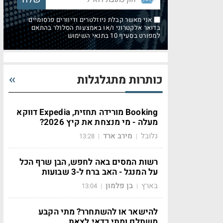
אני מאשר קבלת ניוזלטרים ודיוורים פרסומיים
בדואר אלקטרוני ו/או באמצעות הסלולר בהתאם
למפורט בסעיף 10 בתנאי השימוש
כותרות מתגלגלות
Booking מורידה תחזית, Expedia דווקא
מעלה - מי מנצחת את קיץ 2026?
גלובל
מירב ארד
13:28
|
|
רשות המסים באה לחפש, הבן שרף הכל
על המנגל - האב ברח ל-3 שבועות
בארץ
בן פלמון
13:04
|
|
להישאר או להשתחרר? מתי הקבע
משתלם ומתי כדאי לצאת