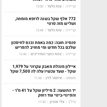
קריירה
ענת גלעד
13:00
|
|
772 אלף שקל בשנה לרופא מומחה,
ושליש מזה פרטי
קריירה
ענת גלעד
12:48
|
|
פנסיה חובה: כמה באמת נכנס לחיסכון
שלכם בכל חודש ומי מחויב להפריש
קריירה
צוות כתבי המדריכים
12:46
|
|
איילון מנהלת מאבק עקרוני על 1,979
שקל - שעד עכשיו עלה לה 7,500 שקל
משפט
איתמר לוין
11:38
|
|
יד התשעה: 2 מיליון שקל על 41 מ"ר -
והפינוי-בינוי עוד רחוק
נדל"ן
צלי אהרון
11:50
|
|