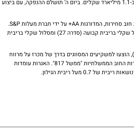
בהיקף של כ-4 מיליארד שקלים מתוכם גייס כ-1.1 מיליארד שקלים. ביום ה' תושלם ההנפקה, עם ביצוע
הבנק יבצע הנפקה של שתי סדרות של אגרות חוב סחירות, המדורגות AA+ על ידי חברת מעלות S&P.
הבנק הציע שתי סדרות של אגרות חוב: מסלול שקלי בריבית קבועה (סדרה 27) ומסלול שקלי בריבית
גרות החוב השקליות, לא צמודות (סדרה 26), הוצעו למשקיעים המסווגים בדרך של מכרז על מרווח
הריבית המירבי מעל הריבית אותן נושאות אגרות החוב הממשלתיות "ממשל 817". האגרות עומדות