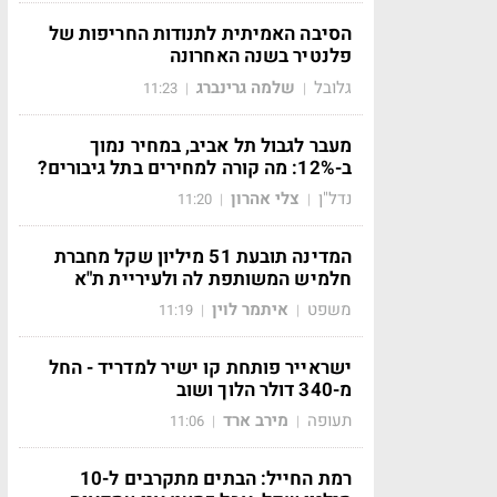
הסיבה האמיתית לתנודות החריפות של
פלנטיר בשנה האחרונה
גלובל
שלמה גרינברג
11:23
|
|
מעבר לגבול תל אביב, במחיר נמוך
ב-12%: מה קורה למחירים בתל גיבורים?
נדל"ן
צלי אהרון
11:20
|
|
המדינה תובעת 51 מיליון שקל מחברת
חלמיש המשותפת לה ולעיריית ת"א
משפט
איתמר לוין
11:19
|
|
ישראייר פותחת קו ישיר למדריד - החל
מ-340 דולר הלוך ושוב
תעופה
מירב ארד
11:06
|
|
רמת החייל: הבתים מתקרבים ל-10