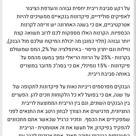
על רקע סביבת ריבית יחסית גבוהה והעדפת הציבור
לאפיקים סולידיים, פיקדונות בנקאיים ממשיכים להיות
אטרקטיביים, אם כי בשנה האחרונה יש זרימה לקרנות
הכספיות. הקרנות האלו מספקות לכם לרוב תשואה קצת
יותר גבוהה (תלוי כמובן מה יכולת המיקוח שלכם מול הבנק),
נזילות וגם יתרון מיסוי - באינפלציה של 2%, המס שמשולם
בקרנות - 25% על הרווח הריאלי נמוך במעט מהמס על
פיקדונות - 15% נומינלי, אם כי בסה"כ מדובר במוצרים
באותה סביבת ריבית.
הבנקים מפרסמים ריביות נאות על פיקדונות לתקופה של
עד שנה, אם כי בפועל לא כל הלקוחות זוכים להן. הפערים
בין הבנקים השונים, וגם בין הריבית הממוצעת לריבית
החציונית, מדגישים את הצורך לבחון היטב את התנאים לפני
שמפקידים את הכסף. ונזכיר כרגיל שכאשר אתם מתכוונים
להפקיד בפיקדון, אל תעשו את זה אוטומטית - הריבית
התעריפית בבנקים נמוכה מאוד. אתם צריכים לדבר עם