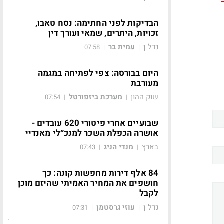
הבדיקות לפני החתימה: נסח טאבו,
זכויות, היתרים, שמאי ועורך דין
נדל"ן
עמית בר
07:58
|
|
היום בבורסה: צפי לפתיחה במגמה
מעורבת
שוק ההון
מערכת ביזפורטל
07:54
|
|
שבועיים אחרי פיטורי 620 עובדים -
אושרה הכפלת השכר למנכ״לי מאנדיי
בארץ
מנדי הניג
07:43
|
|
84 אלף דירות מחפשות קונה: כך
חושפים את המחיר האמיתי שהיזם מוכן
לקבל
נדל"ן
עוזי גרסטמן
07:31
|
|