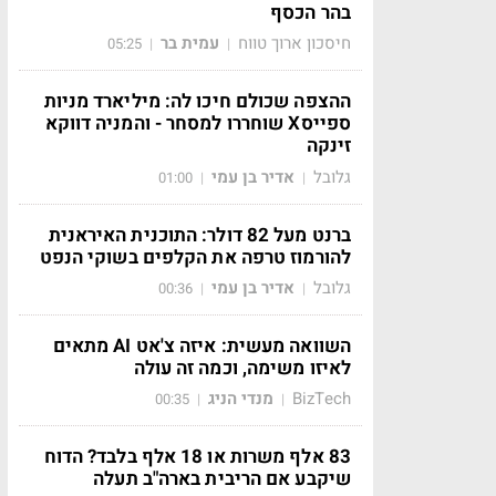
בהר הכסף
חיסכון ארוך טווח
עמית בר
05:25
|
|
ההצפה שכולם חיכו לה: מיליארד מניות
ספייסX שוחררו למסחר - והמניה דווקא
זינקה
גלובל
אדיר בן עמי
01:00
|
|
ברנט מעל 82 דולר: התוכנית האיראנית
להורמוז טרפה את הקלפים בשוקי הנפט
גלובל
אדיר בן עמי
00:36
|
|
השוואה מעשית: איזה צ'אט AI מתאים
לאיזו משימה, וכמה זה עולה
BizTech
מנדי הניג
00:35
|
|
83 אלף משרות או 18 אלף בלבד? הדוח
שיקבע אם הריבית בארה"ב תעלה