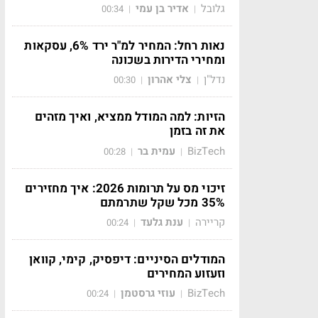
גלובל
אדיר בן עמי
00:34
|
|
נאות רחל: המחיר למ"ר ירד 6%, עסקאות
ומחירי הדירות בשכונה
נדל"ן
צלי אהרון
00:30
|
|
הזיות: למה המודל ממציא, ואיך מזהים
את זה בזמן
BizTech
עמית בר
00:28
|
|
זיכוי מס על תרומות 2026: איך מחזירים
35% מכל שקל שתרמתם
קריירה
ענת גלעד
00:24
|
|
המודלים הסיניים: דיפסיק, קימי, קוואן
וזעזוע המחירים
BizTech
עוזי גרסטמן
00:24
|
|