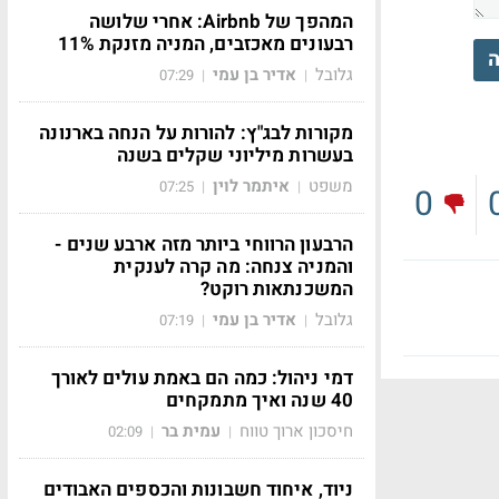
המהפך של Airbnb: אחרי שלושה
רבעונים מאכזבים, המניה מזנקת 11%
ה
גלובל
אדיר בן עמי
07:29
|
|
מקורות לבג"ץ: להורות על הנחה בארנונה
בעשרות מיליוני שקלים בשנה
משפט
איתמר לוין
07:25
|
|
0
הרבעון הרווחי ביותר מזה ארבע שנים -
והמניה צנחה: מה קרה לענקית
המשכנתאות רוקט?
גלובל
אדיר בן עמי
07:19
|
|
דמי ניהול: כמה הם באמת עולים לאורך
40 שנה ואיך מתמקחים
חיסכון ארוך טווח
עמית בר
02:09
|
|
ניוד, איחוד חשבונות והכספים האבודים