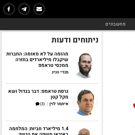
מחשבונים
ניתוחים ודעות
מהומה על לא מאומה: החברות
שיקבלו מיליארדים בחזרה
ממכסי טראמפ
מנדי הניג
גרסת טראמפ: דבר בגדול ושא
מקל קטן
|
איתמר לוין
(3)
1.4 מיליארד חביות: המלחמה
באיראן חשפה את הנשק