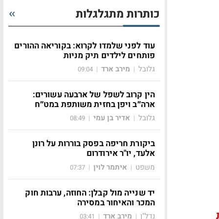
כותרות מתגלגלות
עוד לפני שלמדו לקרוא: בקוריאה ההורים
פותחים לילדים תיק מניות
גלובל
מירב ארד
09:04
|
|
הין קרוב לשפל של ארבעה עשורים:
ארה״ב ויפן בחזית משותפת במט״ח
גלובל
אדיר בן עמי
08:49
|
|
ביקורת חריפה בפסק בוררות על רונן
אלעד, יו"ר אירודרום
משפט
איתמר לוין
07:37
|
|
יד שנייה מול קבלן: החוזה, ערבות חוק
המכר והאיחור במסירה
נדל"ן
מירב ארד
03:41
|
|