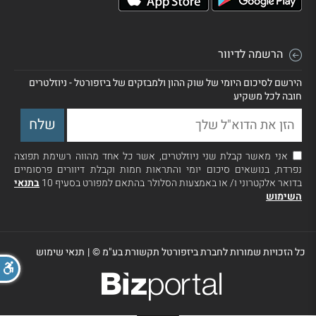
הרשמה לדיוור
הירשם לסיכום היומי של שוק ההון ולמבזקים של ביזפורטל - ניוזלטרים
חובה לכל משקיע
אני מאשר קבלת שני ניוזלטרים, אשר כל אחד מהווה רשימת תפוצה
נפרדת, בנושאים סיכום יומי והתראות חמות וקבלת דיוורים פרסומיים
בדואר אלקטרוני ו/ או באמצעות הסלולר בהתאם למפורט בסעיף 10
בתנאי
השימוש
כל הזכויות שמורות לחברת ביזפורטל תקשורת בע"מ ©
|
תנאי שימוש