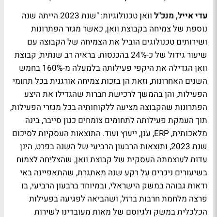
עדי אייל, מנכ"ל
וואן טכנולוגיות: "שנת 2023 הייתה שנה
נוספת של צמיחה בקבוצת וואן, כאשר מגזר הפתרונות
ושירותים טכנולוגים הוביל את הצמיחה של הקבוצה עם
שיעור גידול של כ-24% בהכנסות. בראיה רב שנתית, קבוצת
וואן הגדילה את היקפי פעילותה בלמעלה מ-160% בחמש
השנים האחרונות, וזאת הן בזכות צמיחה אורגנית בכל תחומי
הפעילות, והן בהמשך לרכישת חברות שהגדילו את היצע
הפתרונות שהקבוצה מציעה ללקוחותיה בכל מגזרי הפעילות,
תוך העמקת פעילותה לתחומים צומחים כגון סייבר, בינה
מלאכותית, ERP, ענן, ייעוץ ועוד. התוצאות העסקיות לסיכום
שנת 2023, ותוצאות הרבעון הרביעי של השנה בפרט, הינן
עדות לעוצמתה העסקית של קבוצת וואן, שהצליחה לצמוח
בשיעורים ניכרים על רקע שנה מאתגרת, שהתאפיינה באי
ודאות גבוהה במשק הישראלי, ובמיוחד ברבעון הרביעי, בו
פרצה מלחמת חרבות ברזל, ושהביאה לפגיעה בפעילות
הכלכלית במשק ולגיוסם של מאות מעובדינו לשירות