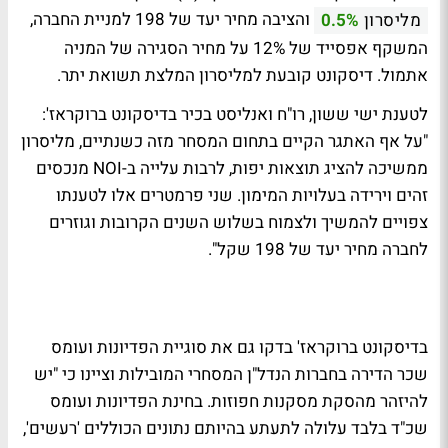
והציבה מחיר יעד של 198 למניית החברה,
מליסרון
0.5%
המשקף אפסייד של 12% על מחיר הסגירה של המניה
אתמול. דיסקונט קובעת למליסרון המלצת תשואת יתר.
לטענת ישי ששון, רו"ח ואנליסט בכיר בדיסקונט ברוקראז':
"על אף האתגר הקיים בתחום המסחר מזה כשנתיים, מליסרון
ממשיכה להציג תוצאות יפות, לרבות עלייה ב-NOI מנכסים
זהים וירידה בעלויות המימון. שני פרמטרים אלו לטענתו
צפויים להמשיך ולצמוח בשלוש השנים הקרובות וגוזרים
לחברה מחיר יעד של 198 שקל".
בדיסקונט ברוקראז' בדקו גם את סוגיית הפדיונות ועומס
שכר הדירה בחברות הנדל"ן המסחרי המובילות וציינו כי "יש
להיזהר מהסקת מסקנות חפוזות. בחינת הפדיונות ועומס
שכ"ד בלבד עלולה לתעתע בהיותם נתונים הכוללים 'רעשים',