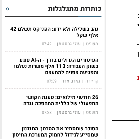
כותרות מתגלגלות
ר 2015
נהג בשלילה ולא ידע: הפניקס תשלם 42
אלף שקל
משפט
עוזי גרסטמן
07:42
|
|
הפיטורים הגדולים בדרך - ה-AI פוגע
בשוק העבודה: 113 אלף משרות נעלמו
והפגיעה צפויה להתעצם
קריירה
מירב ארד
07:39
|
|
26 חודשי מילואים: טענת הקושי
התפעולי של כללית התהפכה נגדה
משפט
עוזי גרסטמן
07:28
|
|
הסוכר שמסתיר את הסרטן: המנגנון
שמסייע לגידול לחמוק ממערכת החיסון