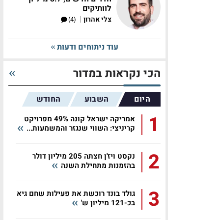
לוותיקים
|
צלי אהרון
(4)
עוד ניתוחים ודעות
הכי נקראות במדור
היום
השבוע
החודש
1
אמריקה ישראל קונה 49% מפרויקט
קריניצי: השווי שנגזר והמשמעות...
2
נקסט ויז'ן חצתה 205 מיליון דולר
בהזמנות מתחילת השנה
3
גולד בונד רוכשת את פעילות שחם גיא
בכ-121 מיליון ש'