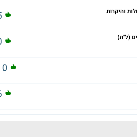
ות והיקרות
5
ם (ל"ת)
0
10
6