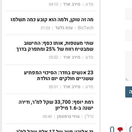
מדע
מירב ארד
04:10
|
|
מה זה טוקן, ולמה הוא קובע כמה תשלמו
BizTech
ענת גלעד
01:03
|
|
שתי מעטפות, אותו כסף: החישוב
שמבטיח רווח של 25% ומתפרק בדרך
מדע
מירב ארד
05:02
|
|
23 אנשים בחדר: הסיכוי המפתיע
ששניים חולקים יום הולדת
מדע
מירב ארד
00:51
|
|
ה
רמת יוסף: 33,700 שקל למ"ר, ודירה
ישנה ב-1.6 מיליון
נדל"ן
עוזי גרסטמן
00:40
|
|
0
יד אליהו: פער של 17 אלף שקל למ"ר