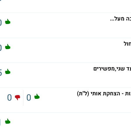
 מעל...
0
ול
0
5
ת - הצחקת אותי (ל"ת)
0
0
1