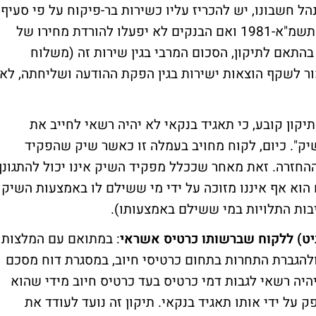
ל חשבונו, יש להכריז עליו כשירות בר-פיקוח על פי סעיף
9יא(א)(2) לחוק הבנקאות (שירות ללקוח), התשמ"א-1981 ואם הבנקים לא יפעלו להורדת מחירו של
בהתאם לתיקון, הסכום המרבי בגין שירות זה (משלוח
ור לשקף הוצאות ישירות בגין הפקת ההודעה ושליחתה, לא
תיקון קובע, כי תאגיד בנקאי לא יהיה רשאי לחייב את
ק". כיום, לקוח מחויב בעמלה זו כאשר שיק שהפקיד
ההחזרה. זאת מאחר שככלל מפקיד השיק אינו יכול להתגונן
הוא אף איננו מזוכה על ידי מי ששילם לו באמצעות השיק
ות התלויות במי ששילם באמצעותו).
: במתואם עם המלצות
ולהגברת התחרות בתחום כרטיסי חיוב, במסגרת דוח מסכם
 תאגיד בנקאי לא יהיה רשאי לגבות דמי כרטיס בעד כרטיס חיוב מידי שהוא
על ידי אותו תאגיד בנקאי. תיקון זה נועד לעודד את