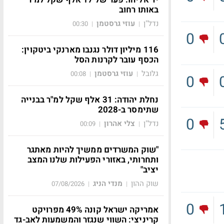
באותו רחוב
נדל"ן
עוזי גרסטמן
00:30
|
|
0
116 מיליון דולר נגנבו מארנקי ביטקוין:
הכסף עובר לקרנות הסל
גלובל
עוזי גרסטמן
00:08
|
|
0
נחלת יהודה: 31 אלף שקל למ"ר בבנייה
שתימסר ב-2028
0
נדל"ן
צלי אהרון
00:09
|
|
"שוק המשרדים ממשיך להיות מאתגר
ותחרותי, באזורי הפעילות שלנו המצב
יציב"
שוק ההון
מנדי הניג
07/08/2026
|
|
0
אמריקה ישראל קונה 49% מפרויקט
קריניצי: השווי שנגזר והמשמעות לאב-גד