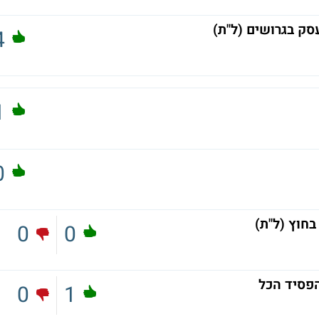
סק בגרושים (ל"ת)
4
1
0
בחוץ (ל"ת)
0
0
0
1