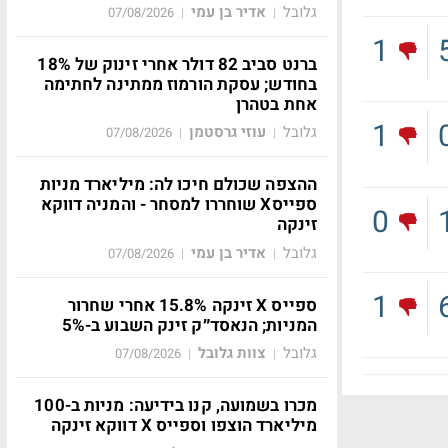
גלובל
אדיר בן עמי
07/08/2026
|
|
1
ברנט סביב 82 דולר אחרי זינוק של 18%
בחודש; עסקת הורמוז ממתינה לחתימה
אחת בטהרן
1
גלובל
עוזי גרסטמן
07/08/2026
|
|
ההצפה שכולם חיכו לה: מיליארד מניות
ספייסX שוחררו למסחר - והמניה דווקא
0
זינקה
גלובל
אדיר בן עמי
07/08/2026
|
|
1
ספייס X זינקה 15.8% אחרי שחרור
המניות; הנאסד״ק זינק השבוע ב-5%
גלובל
צוות גלובל
07/08/2026
|
|
מכרו בשמועה, קנו בידיעה: מניות ב-100
מיליארד הוצפו וספייס X דווקא זינקה