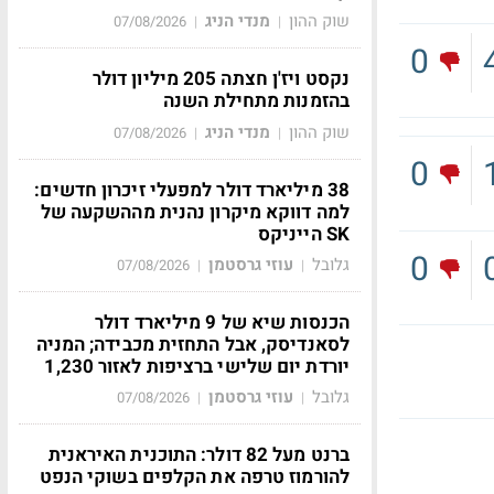
שוק ההון
מנדי הניג
07/08/2026
|
|
0
נקסט ויז'ן חצתה 205 מיליון דולר
בהזמנות מתחילת השנה
שוק ההון
מנדי הניג
07/08/2026
|
|
0
38 מיליארד דולר למפעלי זיכרון חדשים:
למה דווקא מיקרון נהנית מההשקעה של
SK הייניקס
0
גלובל
עוזי גרסטמן
07/08/2026
|
|
הכנסות שיא של 9 מיליארד דולר
לסאנדיסק, אבל התחזית מכבידה; המניה
יורדת יום שלישי ברציפות לאזור 1,230
גלובל
עוזי גרסטמן
07/08/2026
|
|
ברנט מעל 82 דולר: התוכנית האיראנית
להורמוז טרפה את הקלפים בשוקי הנפט