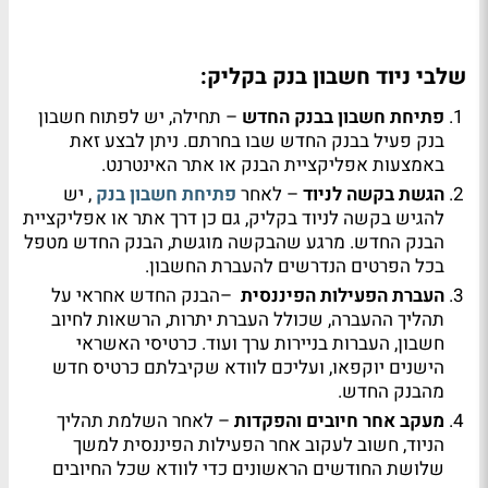
שלבי ניוד חשבון בנק בקליק:
פתיחת חשבון בבנק החדש
–
תחילה, יש לפתוח חשבון
בנק פעיל בבנק החדש שבו בחרתם. ניתן לבצע זאת
באמצעות אפליקציית הבנק או אתר האינטרנט.
הגשת בקשה לניוד
–
לאחר
פתיחת חשבון בנק
, יש
להגיש בקשה לניוד בקליק, גם כן דרך אתר או אפליקציית
הבנק החדש. מרגע שהבקשה מוגשת, הבנק החדש מטפל
בכל הפרטים הנדרשים להעברת החשבון
.
העברת הפעילות הפיננסית
–
הבנק החדש אחראי על
תהליך ההעברה, שכולל העברת יתרות, הרשאות לחיוב
חשבון, העברות בניירות ערך ועוד. כרטיסי האשראי
הישנים יוקפאו, ועליכם לוודא שקיבלתם כרטיס חדש
מהבנק החדש
.
מעקב אחר חיובים והפקדות
–
לאחר השלמת תהליך
הניוד, חשוב לעקוב אחר הפעילות הפיננסית למשך
שלושת החודשים הראשונים כדי לוודא שכל החיובים