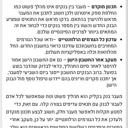
תכנון מוקדם
–
מעבר בין בנקים אינו מהלך פשוט כמו
החלפת ספק אינטרנט ולכן חשוב לתכנן את המעבר
מראש ולהיערך בהתאם. בדקו מראש את התנאים שמציע
הבנק החדש והשוו בין מספר בנקים כדי לבחור את זה
המתאים ביותר לצרכים הפיננסיים שלכם
.
עדכון כל הגורמים הרלוונטיים
–
ודאו שכל הגורמים
המחויבים בחשבונכם עודכנו כראוי בחשבון החדש
.
החל
מהלוואות וכלה באפליקציות תשלום.
מעקב אחר החשבון הישן
–
גם אם החשבון הישן אמור
להיסגר לאחר סיום התהליך, כדאי לבדוק שהדבר בוצע
בפועל. ברוב הבנקים החשבון ייסגר ביום השביעי למעבר,
אך יתכנו מקרים חריגים בהם יידרש טיפול נוסף מול הבנק
הישן
.
מעבר בנק בקליק הוא תהליך פשוט ונוח שמאפשר לכל אדם
לעבור לבנק עם תנאים עדיפים בצורה קלה. עם זאת, כדי
למנוע תקלות ולאפשר מעבר חלק, חשוב לבצע תכנון מוקדם
ולעדכן את כל הגורמים הרלוונטיים. יתר על כן, מעקב אחרי
החיובים והזיכויים בשלושת החודשים הראשונים הוא שלב