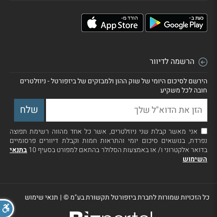
הרשמה לדיוור
הירשם לסיכום היומי של שוק ההון ולמבזקים של ביזפורטל - ניוזלטרים
חובה לכל משקיע
אני מאשר קבלת שני ניוזלטרים, אשר כל אחד מהווה רשימת תפוצה
נפרדת, בנושאים סיכום יומי והתראות חמות וקבלת דיוורים פרסומיים
בדואר אלקטרוני ו/ או באמצעות הסלולר בהתאם למפורט בסעיף 10
בתנאי
השימוש
כל הזכויות שמורות לחברת ביזפורטל תקשורת בע"מ ©
|
תנאי שימוש