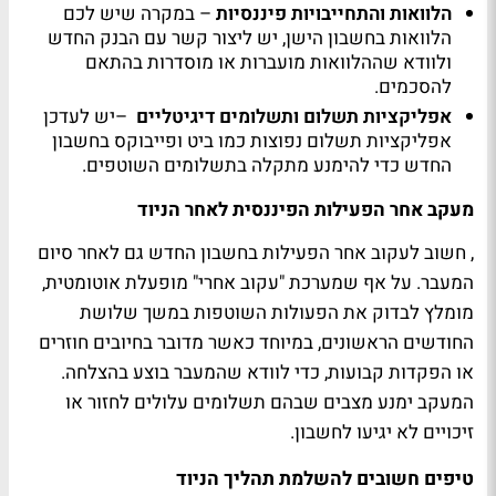
הלוואות והתחייבויות פיננסיות
–
במקרה שיש לכם
הלוואות בחשבון הישן, יש ליצור קשר עם הבנק החדש
ולוודא שההלוואות מועברות או מוסדרות בהתאם
להסכמים
.
אפליקציות תשלום ותשלומים דיגיטליים
–
יש לעדכן
אפליקציות תשלום נפוצות כמו ביט ופייבוקס בחשבון
החדש כדי להימנע מתקלה בתשלומים השוטפים
.
מעקב אחר הפעילות הפיננסית לאחר הניוד
, חשוב לעקוב אחר הפעילות בחשבון החדש גם לאחר סיום
המעבר. על אף שמערכת "עקוב אחרי" מופעלת אוטומטית,
מומלץ לבדוק את הפעולות השוטפות במשך שלושת
החודשים הראשונים, במיוחד כאשר מדובר בחיובים חוזרים
או הפקדות קבועות, כדי לוודא שהמעבר בוצע בהצלחה.
המעקב ימנע מצבים שבהם תשלומים עלולים לחזור או
זיכויים לא יגיעו לחשבון
.
טיפים חשובים להשלמת תהליך הניוד