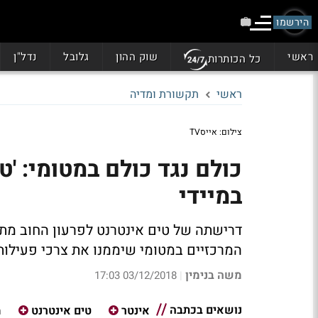
הירשמו
ראשי
שוק ההון
גלובל
נדל"ן
כל הכותרות
ראשי
תקשורת ומדיה
צילום: אייסTV
כולם נגד כולם במטומי: '
במיידי
דרישתה של טים אינטרנט לפרעון החוב מתב
המרכזיים במטומי שיממנו את צרכי פעילות
משה בנימין
03/12/2018 17:03
|
נושאים בכתבה
אינטר
טים אינטרנט
מ