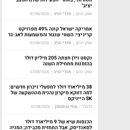
יציב"
שוק ההון
מנדי הניג
07/08/2026
|
|
אמריקה ישראל קונה 49% מפרויקט
קריניצי: השווי שנגזר והמשמעות לאב-גד
שוק ההון
מנדי הניג
07/08/2026
|
|
נקסט ויז'ן חצתה 205 מיליון דולר
בהזמנות מתחילת השנה
שוק ההון
מנדי הניג
07/08/2026
|
|
38 מיליארד דולר למפעלי זיכרון חדשים:
למה דווקא מיקרון נהנית מההשקעה של
SK הייניקס
גלובל
עוזי גרסטמן
07/08/2026
|
|
הכנסות שיא של 9 מיליארד דולר
לסאנדיסק, אבל התחזית מכבידה; המניה