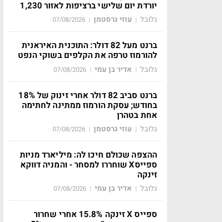
יורדת יום שלישי ברציפות לאזור 1,230
גלובל
עוזי גרסטמן
07/08/2026
|
|
ברנט מעל 82 דולר: התוכנית האיראנית
להורמוז טרפה את הקלפים בשוקי הנפט
גלובל
אדיר בן עמי
07/08/2026
|
|
ברנט סביב 82 דולר אחרי זינוק של 18%
בחודש; עסקת הורמוז ממתינה לחתימה
אחת בטהרן
גלובל
עוזי גרסטמן
07/08/2026
|
|
ההצפה שכולם חיכו לה: מיליארד מניות
ספייסX שוחררו למסחר - והמניה דווקא
זינקה
גלובל
אדיר בן עמי
07/08/2026
|
|
ספייס X זינקה 15.8% אחרי שחרור