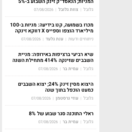
המניות; הנאסד״ק זינק השבוע ב-5%
גלובל
צוות גלובל
07/08/2026
|
|
מכרו בשמועה, קנו בידיעה: מניות ב-100
מיליארד הוצפו וספייס X דווקא זינקה
ניתוחים ודעות
ענת גלעד
07/08/2026
|
|
שיא רביעי ברציפות באירופה: מניית
השבבים שזינקה 414% מתחילת השנה
גלובל
עמית בר
07/08/2026
|
|
היצוא מסין זינק 24%; יצוא השבבים
כמעט הוכפל בתוך שנה
גלובל
עוזי גרסטמן
07/08/2026
|
|
ראלי התוכנה סגר שבוע של 8%
גלובל
עמית בר
07/08/2026
|
|