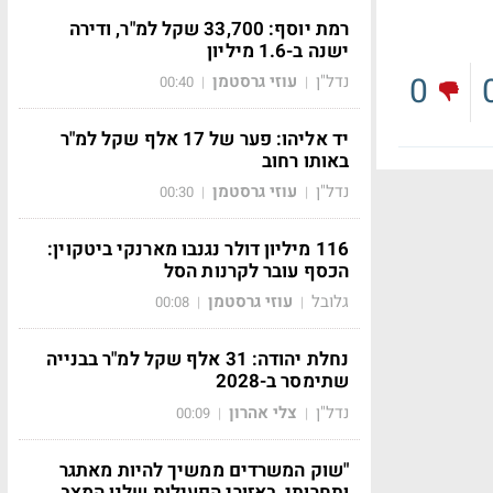
רמת יוסף: 33,700 שקל למ"ר, ודירה
ישנה ב-1.6 מיליון
0
נדל"ן
עוזי גרסטמן
00:40
|
|
יד אליהו: פער של 17 אלף שקל למ"ר
באותו רחוב
נדל"ן
עוזי גרסטמן
00:30
|
|
116 מיליון דולר נגנבו מארנקי ביטקוין:
הכסף עובר לקרנות הסל
גלובל
עוזי גרסטמן
00:08
|
|
נחלת יהודה: 31 אלף שקל למ"ר בבנייה
שתימסר ב-2028
נדל"ן
צלי אהרון
00:09
|
|
"שוק המשרדים ממשיך להיות מאתגר
ותחרותי, באזורי הפעילות שלנו המצב