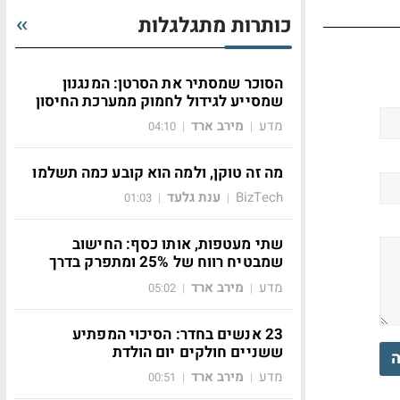
כותרות מתגלגלות
הסוכר שמסתיר את הסרטן: המנגנון
שמסייע לגידול לחמוק ממערכת החיסון
מדע
מירב ארד
04:10
|
|
מה זה טוקן, ולמה הוא קובע כמה תשלמו
BizTech
ענת גלעד
01:03
|
|
שתי מעטפות, אותו כסף: החישוב
שמבטיח רווח של 25% ומתפרק בדרך
מדע
מירב ארד
05:02
|
|
23 אנשים בחדר: הסיכוי המפתיע
ששניים חולקים יום הולדת
ה
מדע
מירב ארד
00:51
|
|