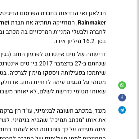
הבלאגן ואי הוודאות בחברת הפרסום הדיגיטל
Rainmaker
, המחזיקה תחתיה את חברת
nternet
לחברה ולבעלי המניות המרכזיים בה מכתב וב
בסך 16.2 מיליון אירו.
דרישתה של טים אינטרנט לפרעון החוב (בגין
שנחתם ב-27 בדצמבר 17
שיתמכו בפעילותה ויספקו מימון לצרכיה. בט
מטומי על מגעים עימה לדחיית החוב או חלקו, 
שאותו מטומי נדרשת לשלם, לא יאוחר משבוע
מנגד, במכתב תשובה לבנימיני, עו"ד רון ברק
את אותו "מכתב תמיכה" שהביא בנימיני. לשי
אינה מעידה על כך שהכוונה היא לעמוד בחובו
התחייבות לממן תשלומים של החברה לחברת ט