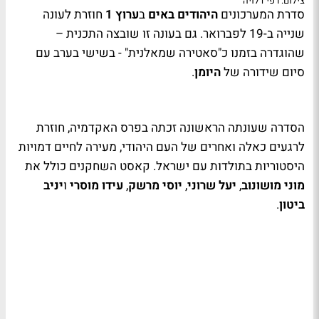
צילום: רפי דלויה
סדרת המערכונים
היהודים באים
ב
ערוץ 1
חוזרת לעונה
שנייה ב-19 לפברואר. גם בעונה זו שובצה התכנית –
שהוגדרה בזמנו כ"סאטירה שמאלנית" - בשישי בערב עם
סיום שידורה של
היומן
.
הסדרה שעונתה הראשונה זכתה בפרס האקדמיה, חוזרת
לרגעים כאלה ואחרים של העם היהודי, מעירה לחיים דמויות
היסטוריות בתולדות עם ישראל. קאסט השחקנים כולל את
מוני מושונוב
,
יעל שרוני
,
יוסי מרשק
,
עידו מוסרי
ו
יניב
ביטון
.