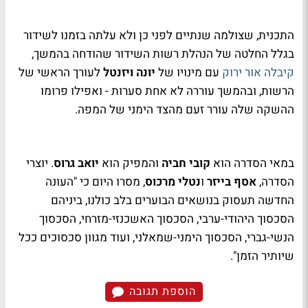
התכנית, שצולמה שנתיים לפני כן ולא עלתה בזמנו לשידור
בגלל החלטה של הנהלת רשות השידור שהודחה בהמשך,
קיבלה אור ירוק
עם מינויו של
יונה ויזנטל
לעורך הראשי של
הרשות, ובהמשך עוררה לא אחת סערות - ואפילו פרומו
ההשקה שלה עורר זעם מהצד הימני של המפה.
במאי הסדרה הוא
קובי חביה
והמפיק הוא
יואב גרוס
. יוצרי
הסדרה,
אסף בייזר
ו
נטלי מרכוס
, מסרו היום כי "העונה
החדשה תעסוק בנושאים הבוערים בלב כולנו, ביניהם
הסכסוך היהודי-ערבי, הסכסוך האשכנזי-מזרחי, הסכסוך
הנשי-גברי, הסכסוך הימני-שמאלני, ועוד מגוון סכסוכים ככל
שיותיר הזמן".
הוספת תגובה