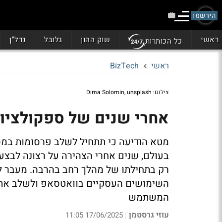
הירשמו
ראשי
שוק ההון
גלובל
נדל"ן
כל הכותרות
ראשי
BizTech
צילום: Dima Solomin, unsplash
אחרי שנים של ספקולציות
מטא הודיעה כי תתחיל לשלב פרסומות במס
בעולם, שנים אחרי הצהירה על רצונה לבצע 
רק בתחילתו של מהלך רחב בהרבה. מעבר 
השימושים העסקיים בוואטסאפ ולשלב את עו
המשתמש
עוזי גרסטמן
17/06/2025 11:05
|