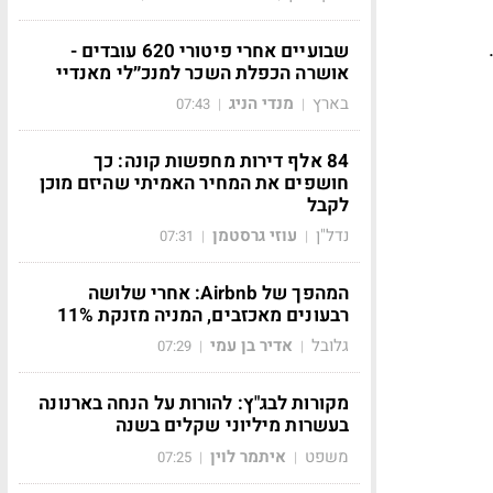
שבועיים אחרי פיטורי 620 עובדים -
אושרה הכפלת השכר למנכ״לי מאנדיי
בארץ
מנדי הניג
07:43
|
|
84 אלף דירות מחפשות קונה: כך
חושפים את המחיר האמיתי שהיזם מוכן
לקבל
נדל"ן
עוזי גרסטמן
07:31
|
|
המהפך של Airbnb: אחרי שלושה
רבעונים מאכזבים, המניה מזנקת 11%
גלובל
אדיר בן עמי
07:29
|
|
מקורות לבג"ץ: להורות על הנחה בארנונה
בעשרות מיליוני שקלים בשנה
משפט
איתמר לוין
07:25
|
|