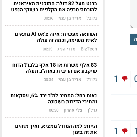
ברנט מעל 82 דולר: התוכנית האיראנית
להורמוז טרפה את הקלפים בשוקי הנפט
גלובל
אדיר בן עמי
00:36
|
|
השוואה מעשית: איזה צ'אט AI מתאים
ה
לאיזו משימה, וכמה זה עולה
BizTech
מנדי הניג
00:35
|
|
83 אלף משרות או 18 אלף בלבד? הדוח
שיקבע אם הריבית בארה"ב תעלה
1
גלובל
אדיר בן עמי
00:34
|
|
נאות רחל: המחיר למ"ר ירד 6%, עסקאות
ומחירי הדירות בשכונה
נדל"ן
צלי אהרון
00:30
|
|
הזיות: למה המודל ממציא, ואיך מזהים
1
את זה בזמן