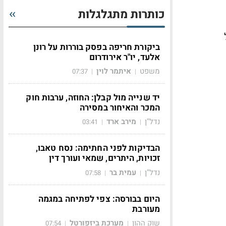
כותרות מתגלגלות
ביקורת חריפה בפסק בוררות על רונן
אלעד, יו"ר אירודרום
משפט
איתמר לוין
07:37
|
|
יד שנייה מול קבלן: החוזה, ערבות חוק
המכר והאיחור במסירה
נדל"ן
מירב ארד
03:41
|
|
הבדיקות לפני החתימה: נסח טאבו,
זכויות, היתרים, שמאי ועורך דין
נדל"ן
עמית בר
07:58
|
|
היום בבורסה: צפי לפתיחה במגמה
מעורבת
שוק ההון
מערכת ביזפורטל
07:54
|
|