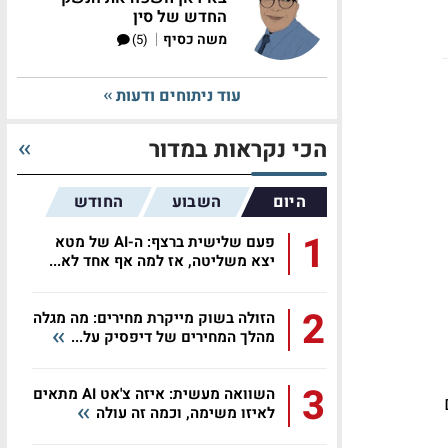
החדש של סין
|
משה כסיף
(5)
עוד ניתוחים ודעות
הכי נקראות במדור
היום
השבוע
החודש
1
פעם שלישית ברצף: ה-AI של מטא
יצא משליטה, אז למה אף אחד לא...
2
הזולה בשוק מייקרת מחירים: מה מגלה
מהלך המחירים של דיפסיק על...
3
השוואה מעשית: איזה צ'אט AI מתאים
לאיזו משימה, וכמה זה עולה