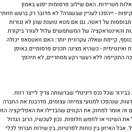
לות מטרידות. האם שילוב פרסומות יפגע באמון
ות - ייהפכו לעניין שבשגרה? לא מדובר רק ברעש חזותי.
וססות על דאטה. גם אם מטא טוענת שהן לא נגזרות
גות והאינטראקציה של המשתמשים עלול לעורר ביקורת
נוסף, קיימת שאלה עקרונית יותר: האם וואטסאפ יכולה
ואינטימית - כשהיא מציגה תכנים פרסומיים באופן
כה התקיימה ללא רעשי רקע מסחריים, לא תיהפך
בירור שכל נכס דיגיטלי שברשותה צריך לייצר רווח.
עות, שנהפכו למנועי צמיחה עצומים, מדרבנת את החברה
ם זה אומר למחוק את הקווים שהבדילו את האפליקציה הזו
 השינוי או לחפש חלופות. נכון לעכשיו, הרוב הגדול
בל האיזון בין נוחות לפרטיות, בין שירות חברתי לכלי