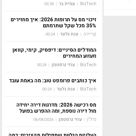
BizTech
עמית בר
00:28
|
|
זיכוי מס על תרומות 2026: איך מחזירים
35% מכל שקל שתרמתם
קריירה
ענת גלעד
00:24
|
|
המודלים הסיניים: דיפסיק, קימי, קוואן
וזעזוע המחירים
BizTech
עוזי גרסטמן
00:24
|
|
איך כותבים פרומפט טוב: מה באמת עובד
BizTech
ענת גלעד
00:24
|
|
מס רכישה 2026: מדרגות דירה יחידה
מול דירה נוספת, ומה ההפרש בפועל
נדל"ן
עוזי גרסטמן
06/08/2026
|
|
העלויות הנלוות שמפילות תקציבים: כמה