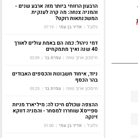
הרבעון הרווחי ביותר מזה ארבע שנים -
והמניה צנחה: מה קרה לענקית
המשכנתאות רוקט?
גלובל
אדיר בן עמי
07:19
|
|
דמי ניהול: כמה הם באמת עולים לאורך
40 שנה ואיך מתמקחים
חיסכון ארוך טווח
עמית בר
02:09
|
|
ניוד, איחוד חשבונות והכספים האבודים
בהר הכסף
חיסכון ארוך טווח
עמית בר
05:25
|
|
ההצפה שכולם חיכו לה: מיליארד מניות
ספייסX שוחררו למסחר - והמניה דווקא
זינקה
גלובל
אדיר בן עמי
01:00
|
|