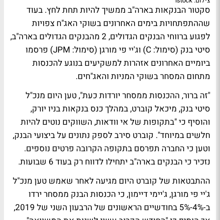
צילום: istock
סקטור הבנקאות בארה"ב ממשיך להיות תחת לחץ. בעוד
שההתפתחויות בימים האחרונים בשוקי האג"ח צפויות
לפגוע ברווחי הבנקים הגדולים, 2 מהבנקים הגדולים בארה"ב,
סיטי בנק (סימול: C) וג'יי פי מורגן (סימול: JPM) פרסמו
ביומיים האחרונים אזהרות למשקיעים בנוגע להכנסות
מתחום המסחר בשוקי המניות והאג"חים.
"זה ברור, ההכנסות ממסחר יורדות כעת", טען היום מנכ"ל
סיטי בנק, מיכאל קוברט, במהלך כנס בנקאות בניו יורק,
והוסיף כי "בתקופות של אי וודאות, השווקים נוטים להיות
חלשים במיוחד". קוברט סירב לספק נתונים על ביצועי הבנק,
וטען כי החברה תפרסם בתקופה הקרובה פרטים נוספים.
נזכיר כי הבנקים בארה"ב יתחילו לדווח רק בעוד 6 שבועות.
ההתבטאות של קוברט היום מגיעה לאחר שאמש טען מנכ"ל
ג'יי פי מורגן, ג'יימי דיימון, כי הכנסות הבנק ממסחר ירדו
ב-4%-5% בחודשיים הראשונים של הרבעון השני של 2019,