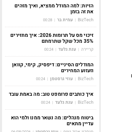
הזיות: למה המודל ממציא, ואיך מזהים
את זה בזמן
BizTech
עמית בר
00:28
|
|
זיכוי מס על תרומות 2026: איך מחזירים
35% מכל שקל שתרמתם
קריירה
ענת גלעד
00:24
|
|
המודלים הסיניים: דיפסיק, קימי, קוואן
וזעזוע המחירים
BizTech
עוזי גרסטמן
00:24
|
|
איך כותבים פרומפט טוב: מה באמת עובד
BizTech
ענת גלעד
00:24
|
|
ביטוח מנהלים: מה נשאר ממנו ולמי הוא
עדיין מתאים
חיסכון ארוך טווח
עוזי גרסטמן
06/08/2026
|
|