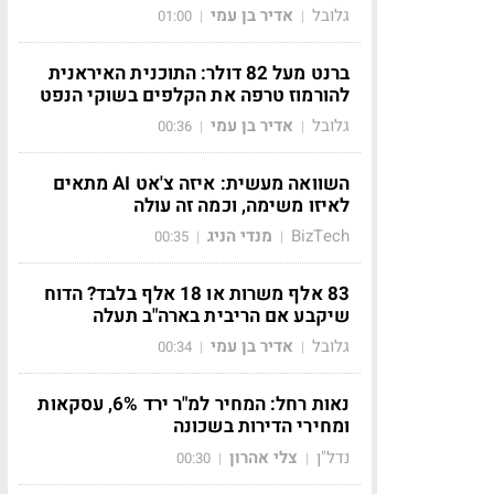
גלובל
אדיר בן עמי
01:00
|
|
ברנט מעל 82 דולר: התוכנית האיראנית
להורמוז טרפה את הקלפים בשוקי הנפט
גלובל
אדיר בן עמי
00:36
|
|
השוואה מעשית: איזה צ'אט AI מתאים
לאיזו משימה, וכמה זה עולה
BizTech
מנדי הניג
00:35
|
|
83 אלף משרות או 18 אלף בלבד? הדוח
שיקבע אם הריבית בארה"ב תעלה
גלובל
אדיר בן עמי
00:34
|
|
נאות רחל: המחיר למ"ר ירד 6%, עסקאות
ומחירי הדירות בשכונה
נדל"ן
צלי אהרון
00:30
|
|