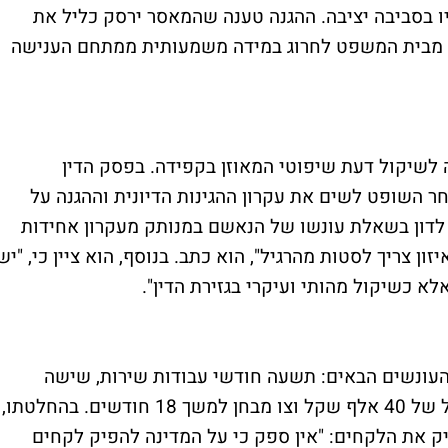
ו בסביבה יציבה. ההגנה טענה שהמאסר ירסק כליל את
שה מבית המשפט לחרוג במידה משמעותית ממתחם הענישה
 לשיקול דעת שיפוטי המאוזן בקפידה. בפסק הדין
 השופט לשים את עקרון ההגינות הדיונית וההגנה על
ן לדון בשאלת עונשו של הנאשם במנותק מעקרון אחידות
ון צריך לסטות מהרגיל", הוא כתב. בנוסף, הוא ציין כי, "יש
 כשיקול מהותי ועיקרי בגזירת הדין".
 העונשים הבאים: תשעה חודשי עבודות שירות, שישה
חודשי מאסר על תנאי, קנס כספי בסכום כולל של 40 אלף שקל וצו מבחן למשך 18 חודשים. בהחלטתו,
את הלקחים: "אין ספק כי על המדינה להפיק לקחים