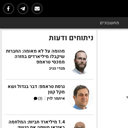
מחשבונים
ניתוחים ודעות
מהומה על לא מאומה: החברות
שיקבלו מיליארדים בחזרה
ממכסי טראמפ
מנדי הניג
גרסת טראמפ: דבר בגדול ושא
מקל קטן
|
איתמר לוין
(3)
1.4 מיליארד חביות: המלחמה
באיראן חשפה את הנשק