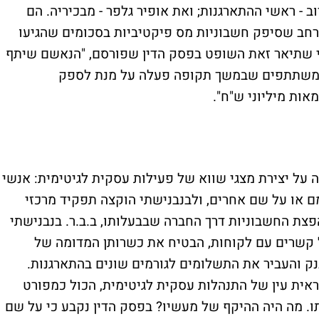
וב - ראשי ההתארגנות; ואת אופיר גלפר - מבכיריה. הם
 נרחב שסיפק חשבוניות מס פיקטיביות בסכומים שהגיעו
י שתיאר זאת השופט בפסק הדין שפורסם, "הנאשם שיתף
ת משתתפים שבמשך תקופה פעלה על מנת לספק
אות מיליוני ש"ח".
על יצירת מצגי שווא של פעילות עסקית לגיטימית: אנשי
 או על שם אחרים, ולבנבנישתי הוקצה תפקיד מרכזי
צת החשבוניות דרך החברה שבבעלותו, ב.ב.ר. בנבנישתי
 קשרים עם לקוחות, הבטיח את כשרותן המדומה של
נק והעביר את התשלומים לגורמים שונים בהתארגנות.
ראית עין של התנהלות עסקית לגיטימית, הכול כמפורט
. מה היה ההיקף של מעשיו? בפסק הדין נקבע כי על שם