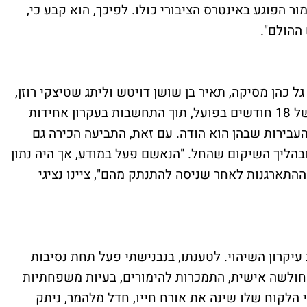
ר הפוגע באינטרס הציבורי כולו. לפיכך, הוא קבע כי,
ההולם".
ל כהן מסיקה, תאיר בן שושן דויטש וליתג שטיצקי רוזן,
טענה כי יש לגזור על בנבנישתי עונש מאסר של 18 חודשים בפועל, תוך התחשבות בעקרון אחידות
עבירות שבהן הוא הודה. עם זאת, התביעה הכירה גם
ובהליך השיקום שהחל. "הנאשם פעל במודע, אך היה נתון
התארגנות לאחר שניסה להתנתק מהם", ציינו נציגי
 עיקרון השיהוי. לטענתו, בנבנישתי פעל תחת נסיבות
ך חולשה אישית, התמכרות להימורים, בעיות משפחתיות
 הלקוח שלו שינה את אורח חייו, חדל מלהמר, ניתק