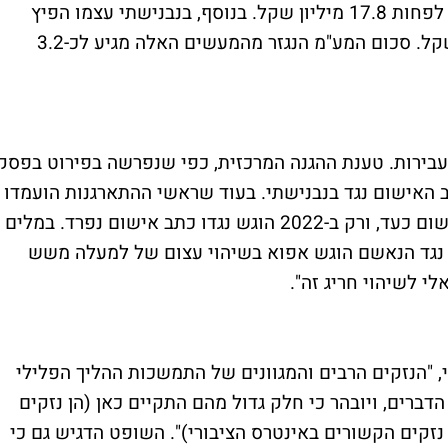
ב.ב.ר הופצו חשבוניות פיקטיביות בסכום של לפחות 17.8 מיליון שקל. בנוסף, בנבנישתי עצמו הפיץ
חשבוניות נוספות בסכום כולל של 4 מיליון שקל. סכום המע"מ הנגזר מהמעשים האלה מגיע לכ-3.2
ירות. טענת ההגנה המרכזית, כפי שנפרשה בפירוט בפסק
 האישום נגד בנבנישתי. בעוד שראשי ההתארגנות הועמדו
לדין כבר ב-2016, בנבנישתי הוזכר בכתב האישום כעד, ורק ב-2022 הוגש נגדו כתב אישום נפרד. במלים
 נגד הנאשם הוגש אפוא בשיהוי עצום של למעלה משש
י לשיהוי חריג זה".
 "הנזקים הרבים והמגוונים של התמשכות ההליך הפלילי
הדברים, ויובהר כי חלק גדול מהם התקיים כאן (הן נזקים
קים הקשורים באינטרס הציבורי)". השופט הדגיש גם כי