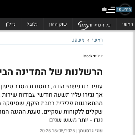
הירשמו
ראשי
שוק ההון
גלובל
נדל"ן
כל הכותרות
ראשי
משפט
צילום: Istock
הרשלנות של המדינה הבי
עופר בנבנישתי הודה, במסגרת הסדר טיעון,
אך נגזרו עליו תשעה חודשי עבודות שירות 
מהתארגנות פלילית רחבת היקף, שסיפקה חש
שקלים ללקוחות עסקיים. טענת ההגנה המ
נגדו - יותר משש שנים
עוזי גרסטמן
15/05/2025 20:25
|