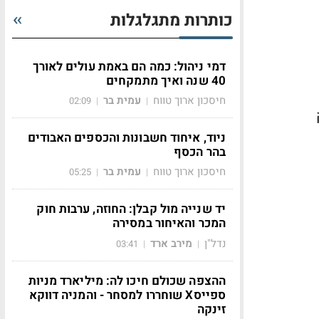
כותרות מתגלגלות
דמי ניהול: כמה הם באמת עולים לאורך
40 שנה ואיך מתמקחים
חיסכון ארוך טווח
עמית בר
02:09
|
|
ניוד, איחוד חשבונות והכספים האבודים
בהר הכסף
חיסכון ארוך טווח
עמית בר
05:25
|
|
יד שנייה מול קבלן: החוזה, ערבות חוק
המכר והאיחור במסירה
נדל"ן
מירב ארד
03:41
|
|
ההצפה שכולם חיכו לה: מיליארד מניות
ספייסX שוחררו למסחר - והמניה דווקא
זינקה