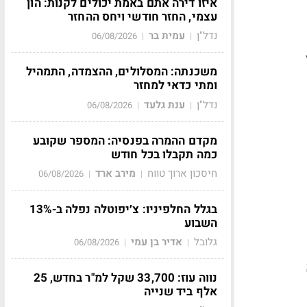
איזו דירה אתם באמת יכולים לקנות: הון
עצמי, החזר חודשי ויחס ההחזר
נדל"ן
עמית בר
06/08/2026
|
|
משכנתה: המסלולים, ההצמדה, התמהיל
ומתי כדאי למחזר
נדל"ן
ענת גלעד
06/08/2026
|
|
מקדם ההמרה בפנסיה: המספר שקובע
כמה תקבלו בכל חודש
חיסכון ארוך טווח
מירב ארד
06/08/2026
|
|
בגלל החלפיניו: צ׳יפוטלה נפלה ב-13%
השבוע
גלובל
אדיר בן עמי
06/08/2026
|
|
נווה עוז: 33,700 שקל למ"ר בחדש, 25
אלף ביד שנייה