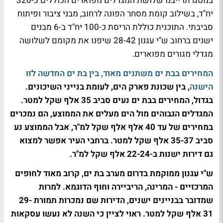
במסגרתו ייבנו שלושת המגדלים מפוארים הכוללים כ-320
יח"ד, בשילוב קומת מסחר הפונה לרחוב, מבני ציבור ופיתוח
סביבתי. התוכנית כוללת הריסת כ-100 יח"ד ב-6 מבנים
ישנים ברחוב ש"י עגנון 28-42 שיפנו את מקומם לשלושה
מגדלי מגורים מפוארים.
המחירים בבת ים משתנים מאוד, בין בת ים החדשה לזו
הישנה
, בין שכונת פארק הים, לעומת בנייני השיכונים.
בגדול, המחירים בבת ים נעים סביב 35 אלף שקל למטר.
המגדלים הגבוהים מול הים מעלים את הממוצע, הם נמכרים
במחירים של עד 40 אלף אלף שקל למ"ר, אבל הממוצע נע
סביב 35-37 אלף שקל למטר. ברחבי העיר אפשר למצוא
גם דירות ישנות ב-22-24 אלף שקל למ"ר.
ש"י עגנון ממוקמת בדרום מערב בת ים, קרוב מאוד לחופים
המרכזיים - המרינה, הריביירה וחוף הדוגמא. למרות
שמדובר בבניינים ישנים, הדירות שם נמכרות תמורת 29-
31 אלף שקל למטר. ראוי לציין כי השנה לא נעשו עסקאות