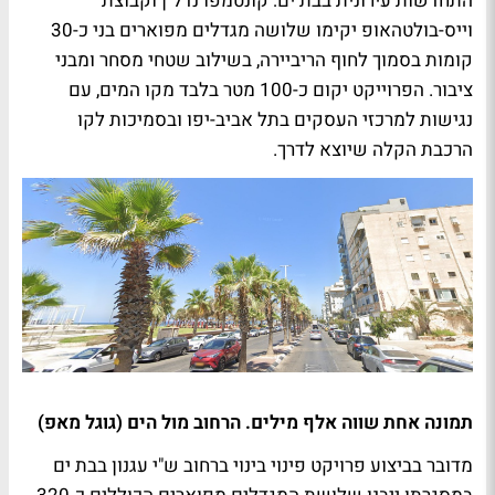
התחדשות עירונית בבת ים: קונטמפו נדל"ן וקבוצת
וייס-בולטהאופ יקימו שלושה מגדלים מפוארים בני כ-30
קומות בסמוך לחוף הריביירה, בשילוב שטחי מסחר ומבני
ציבור. הפרוייקט יקום כ-100 מטר בלבד מקו המים, עם
נגישות למרכזי העסקים בתל אביב-יפו ובסמיכות לקו
הרכבת הקלה שיוצא לדרך.
תמונה אחת שווה אלף מילים. הרחוב מול הים (גוגל מאפ)
מדובר בביצוע פרויקט פינוי בינוי ברחוב ש"י עגנון בבת ים