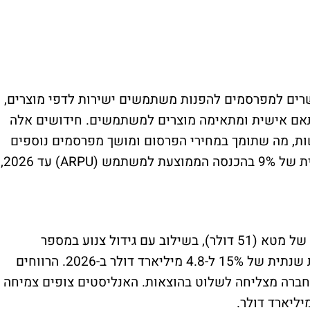
ים למפרסמים להפנות משתמשים ישירות לדפי מוצרים,
תאם אישית ומתאימה מוצרים למשתמשים. חידושים אלה
ת, מה שתומך במחירי הפרסום ומושך מפרסמים נוספים
לפלטפורמה. האנליסטים צופים צמיחה שנתית של 9% בהכנסה הממוצעת למשתמש (ARPU) עד 2026,
למרות שזה עדיין נמוך משמעותית מה-ARPU של מטא (51 דולר), בשילוב עם גידול צנוע במספר
המשתמשים זה צפוי להוביל לצמיחת הכנסות שנתית של 15% ל-4.8 מיליארד דולר ב-2026. הרווחים
החברה מצליחה לשלוט בהוצאות. האנליסטים צופים צמיחה