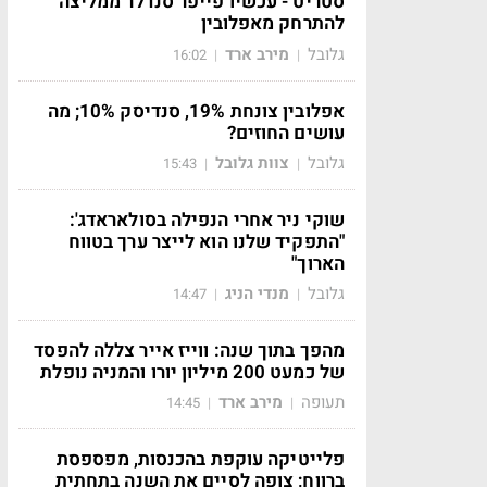
סטריט - עכשיו פייפר סנדלר ממליצה
להתרחק מאפלובין
גלובל
מירב ארד
16:02
|
|
אפלובין צונחת 19%, סנדיסק 10%; מה
עושים החוזים?
גלובל
צוות גלובל
15:43
|
|
שוקי ניר אחרי הנפילה בסולאראדג':
"התפקיד שלנו הוא לייצר ערך בטווח
הארוך"
גלובל
מנדי הניג
14:47
|
|
מהפך בתוך שנה: ווייז אייר צללה להפסד
של כמעט 200 מיליון יורו והמניה נופלת
תעופה
מירב ארד
14:45
|
|
פלייטיקה עוקפת בהכנסות, מפספסת
ברווח; צופה לסיים את השנה בתחתית