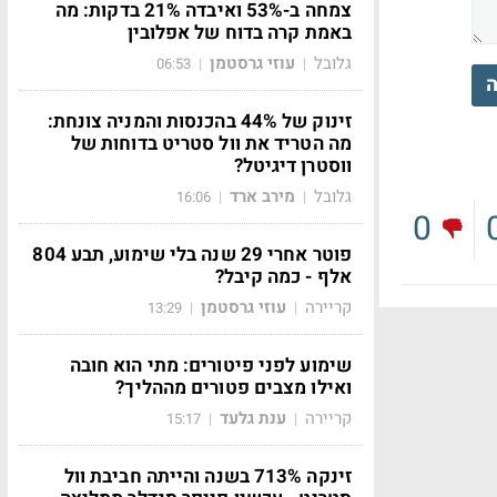
צמחה ב-53% ואיבדה 21% בדקות: מה
באמת קרה בדוח של אפלובין
גלובל
עוזי גרסטמן
06:53
|
|
ה
זינוק של 44% בהכנסות והמניה צונחת:
מה הטריד את וול סטריט בדוחות של
ווסטרן דיגיטל?
גלובל
מירב ארד
16:06
|
|
0
פוטר אחרי 29 שנה בלי שימוע, תבע 804
אלף - כמה קיבל?
קריירה
עוזי גרסטמן
13:29
|
|
שימוע לפני פיטורים: מתי הוא חובה
ואילו מצבים פטורים מההליך?
קריירה
ענת גלעד
15:17
|
|
זינקה 713% בשנה והייתה חביבת וול