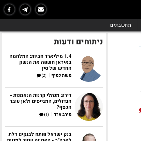
מחשבונים
ניתוחים ודעות
1.4 מיליארד חביות: המלחמה
באיראן חשפה את הנשק
החדש של סין
|
משה כסיף
(2)
דירוג מנהלי קרנות הנאמנות -
הגדולים, המגייסים ולאן עובר
הכסף?
|
מירב ארד
(1)
בנק ישראל פותח לבנקים דלת
לארה"ב - האם זה יעזור למניות