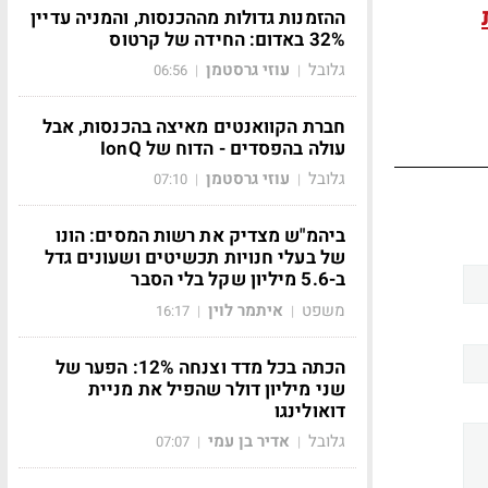
ההזמנות גדולות מההכנסות, והמניה עדיין
32% באדום: החידה של קרטוס
גלובל
עוזי גרסטמן
06:56
|
|
חברת הקוואנטים מאיצה בהכנסות, אבל
עולה בהפסדים - הדוח של IonQ
גלובל
עוזי גרסטמן
07:10
|
|
ביהמ"ש מצדיק את רשות המסים: הונו
של בעלי חנויות תכשיטים ושעונים גדל
ב-5.6 מיליון שקל בלי הסבר
משפט
איתמר לוין
16:17
|
|
הכתה בכל מדד וצנחה 12%: הפער של
שני מיליון דולר שהפיל את מניית
דואולינגו
גלובל
אדיר בן עמי
07:07
|
|