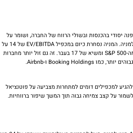
 מעריך שמדובר במפנה יסודי בהכנסות ובשולי הרווח של החברה, ושומר על
המלצת "ביצועי יתר" ומחיר יעד של 45 דולר למניה. המניה נסחרת כיום במכפיל EV/EBITDA של 14 על
הרווח החזוי ל-12 החודשים הקרובים - נמוך מה-S&P 500 ומשיא של 17 בעבר. זה גם זול יותר מחברות
Booking Holdi ו-Airbnb.
להגיע למכפילים דומים למתחרות מצביעה על פוטנציאל
לשמור על קצב צמיחה גבוה תוך המשך שיפור ברווחיות.