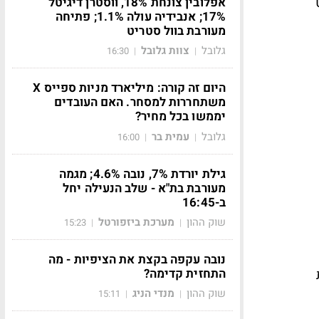
דו על 34 סנט
אפלובין צונחת 18%, ווסטרן דיגיטל
17%; אנבידיה עולה 1.1%; פתיחה
מעורבת בוול סטריט
גלובל
צוות גלובל
16:30
|
|
היום זה קורה: מיליארד מניות ספייס X
משתחררות למסחר. האם העובדים
יממשו בכל מחיר?
גלובל
עמית בר
16:00
|
|
גילת יורדת 7%, נובה 4.6%; מגמה
מעורבת בת"א - שלב הנעילה יחל
ב-16:45
שוק ההון
מערכת ביזפורטל
15:23
|
|
נובה עקפה בקצת את הציפיות - מה
התחזית קדימה?
שוק ההון
מנדי הניג
15:11
|
|