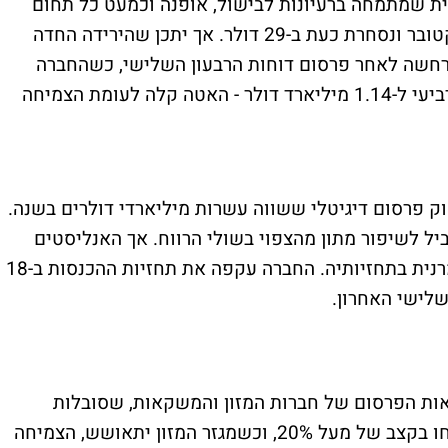
PINT , הרשת החברתית שמתמחה ברעיונות לבישול, אופנה וכמעט כל תחום
אחר, צנחה ב-15% מהשיא האחרון שלה באוקטובר ונסחרת כעת ב-29 דולר. אך יתכן שהירידה החדה
רחשה לאחר פרסום דוחות הרבעון השלישי, כשהחברה
הנחתה לצמיחה של 16% בהכנסות ברבעון הרביעי ל-1.14 מיליארד דולר - האטה קלה לעומת הצמיחה
 פרסום דיגיטלי ששווה עשרות מיליארדי דולרים בשנה.
 לשיפור מתון מהצפוי בשולי הרווח. אך האנליסטים
מזכירים שהנהלת פינטרסט ידועה בגישה שמרנית בתחזיותיה. החברה עקפה את תחזיות ההכנסות ב-18
ות הפרסום של חברות המזון והמשקאות, שסובלות
מביקושים חלשים. שאר תחומי הפעילות צמחו בקצב של מעל 20%, וכשמגזר המזון יתאושש, הצמיחה