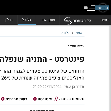
הירשמו
ראשי
שוק ההון
גלובל
נדל"ן
כל הכותרות
ראשי
גלובל
צילום: טוויטר
פינטרסט - המניה שנפלה 
הרווחים של פינטרסט צפויים לצמוח מהר י
האנליסטים צופים צמיחה שנתית של 26% ב-EBITDA עד 2026, ל-1.5 מיליארד דולר
אדיר בן עמי
22/11/2024 21:29
|
נושאים בכתבה
פינטרסט
רשת חברתית