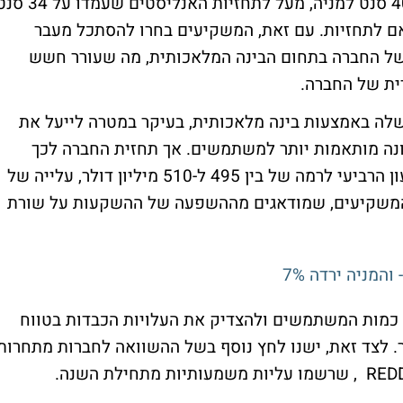
בדוחותיה פינטרסט רשמה רווח מתואם של 40 סנט למניה, מעל לתחזיות האנליסטים שעמ
8 מיליון דולר, בהתאם לתחזיות. עם זאת, המשקיעים בחרו להסתכל מעבר
 של החברה בתחום הבינה המלאכותית, מה שעורר חשש
ית של החברה.
לה באמצעות בינה מלאכותית, בעיקר במטרה לייעל את
נה מותאמות יותר למשתמשים. אך תחזית החברה לכך
שההוצאות התפעוליות של החברה יעלו ברבעון הרביעי לרמה של בין 495 ל-510 מיליון דולר, עלייה של
תיעה את המשקיעים, שמודאגים מההשפעה של ההשקעות על שורת
מניה ירדה 7%
כמות המשתמשים ולהצדיק את העלויות הכבדות בטווח
ר. לצד זאת, ישנו לחץ נוסף בשל ההשוואה לחברות מתחרות