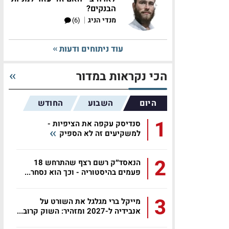
הבנקים?
|
מנדי הניג
(6)
עוד ניתוחים ודעות
הכי נקראות במדור
היום
השבוע
החודש
1
סנדיסק עקפה את הציפיות -
למשקיעים זה לא הספיק
2
הנאסד״ק רשם רצף שהתרחש 18
פעמים בהיסטוריה - וכך הוא נסחר...
3
מייקל ברי מגלגל את השורט על
אנבידיה ל-2027 ומזהיר: השוק קרוב...