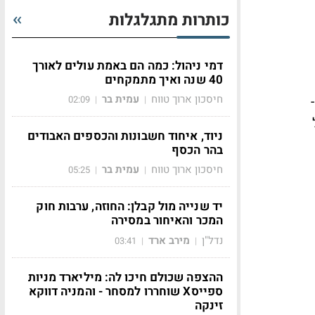
כותרות מתגלגלות
דמי ניהול: כמה הם באמת עולים לאורך
40 שנה ואיך מתמקחים
חיסכון ארוך טווח
עמית בר
ל עדיין, המדד היום מסכם אינפלציית ליבה שנתית של 2.9% -
02:09
|
|
ניוד, איחוד חשבונות והכספים האבודים
בהר הכסף
חיסכון ארוך טווח
עמית בר
05:25
|
|
יד שנייה מול קבלן: החוזה, ערבות חוק
המכר והאיחור במסירה
נדל"ן
מירב ארד
03:41
|
|
ההצפה שכולם חיכו לה: מיליארד מניות
ספייסX שוחררו למסחר - והמניה דווקא
זינקה