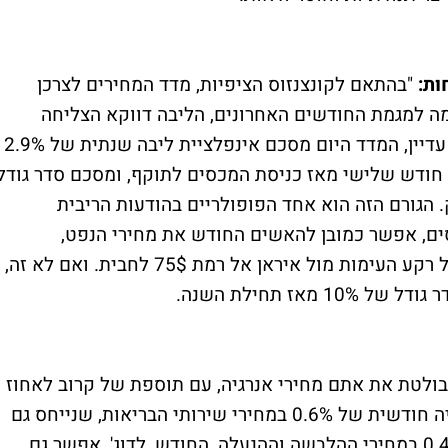
ות:
"בהתאם לקונצנזוס הציפיות, מדד המחירים לצרכן
תון הכולל. בדומה למגמת החודשים האחרונים, הליבה דווקא הצליחה
להפתיע מעט כלפי מטה, לעבר ה-0.2%. אב
 חודש שלישי מאז כניסת המכסים לתוקף, ומסכם סדר גודל
הגורם הזה הוא אחד הפופולריים בהודעות הריבית
ם, אפשר כמובן להאשים החודש את מחירי הנפט,
שהאמירו לפחות בשלב מסוים של החודש, על רקע העימות מול איראן אל רמת 75$ לחבית. ואם לא זה,
בולטת את אתם מחירי אנרגיה, עם תוספת של קרוב לאחוז
בקטגוריה, לעומת מאי. ועוד אפשר לציין עלייה חודשית של 0.6% במחירי שירותי הבריאות, שנייחס גם
לגורמים פנימיים. כנ"ל, עלייה חודשית של 0.4% במחירי ההלבשה וההנעלה, החודש, לדוג', אפשר גם