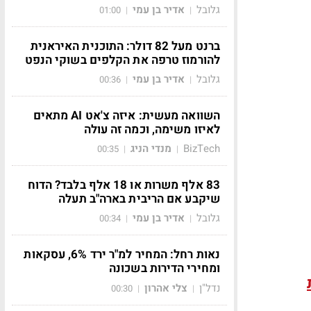
גלובל
אדיר בן עמי
01:00
|
|
ברנט מעל 82 דולר: התוכנית האיראנית
להורמוז טרפה את הקלפים בשוקי הנפט
גלובל
אדיר בן עמי
00:36
|
|
השוואה מעשית: איזה צ'אט AI מתאים
לאיזו משימה, וכמה זה עולה
BizTech
מנדי הניג
00:35
|
|
83 אלף משרות או 18 אלף בלבד? הדוח
שיקבע אם הריבית בארה"ב תעלה
גלובל
אדיר בן עמי
00:34
|
|
נאות רחל: המחיר למ"ר ירד 6%, עסקאות
ומחירי הדירות בשכונה
נדל"ן
צלי אהרון
00:30
|
|