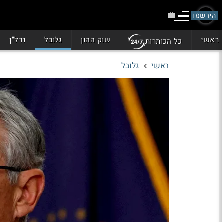
הירשמו
ראשי
שוק ההון
גלובל
נדל"ן
כל הכותרות
ראשי
גלובל