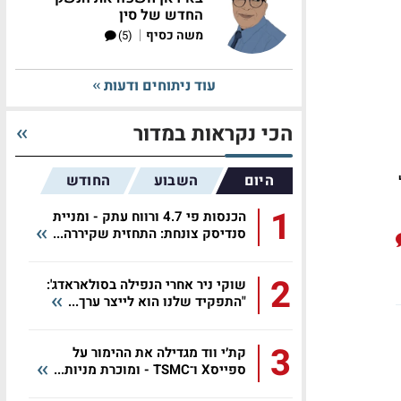
החדש של סין
|
משה כסיף
(5)
עוד ניתוחים ודעות
הכי נקראות במדור
היום
השבוע
החודש
1
הכנסות פי 4.7 ורווח עתק - ומניית
סנדיסק צונחת: התחזית שקיררה...
2
שוקי ניר אחרי הנפילה בסולאראדג':
"התפקיד שלנו הוא לייצר ערך...
3
קת׳י ווד מגדילה את ההימור על
ספייסX ו־TSMC - ומוכרת מניות...