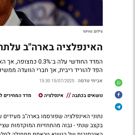
צילום: טוויטר
האינפלציה בארה"ב עלתה ל־2.7% ביוני בצל ה
המדד החודשי עלה ב־%
הפד להוריד ריבית, אך חברי הוועדה ממשיכ
אביחי טדסה
15/07/2025 15:30
|
נושאים בכתבה
אינפלציה
מדד המחירים ל
האגרסיבית של הנשיא טראמפ מתחילה לחלחל 