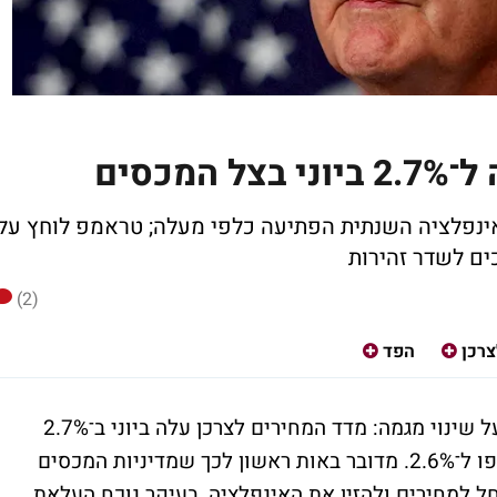
מכסים
0.3 כמצופה, אך האינפלציה השנתית הפתיעה כלפי מעלה; טראמפ לוחץ על
ים לשדר זהירות
(2)
צרכן
הפד
נתוני האינפלציה שפורסמו בארה"ב מעידים על שינוי מגמה: מדד המחירים לצרכן עלה ביוני ב־2.7%
בקצב שנתי - גבוה מהתחזיות המוקדמות שציפו ל־2.6%. מדובר באות ראשון לכך שמדיניות המכסים
למחירים ולהזין את האינפלציה, בעיקר נוכח העלאת