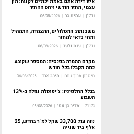
איזו דירה אתם באמת יכולים לקנות: הון
עצמי, החזר חודשי ויחס ההחזר
נדל"ן
עמית בר
06/08/2026
|
|
משכנתה: המסלולים, ההצמדה, התמהיל
ומתי כדאי למחזר
נדל"ן
ענת גלעד
06/08/2026
|
|
מקדם ההמרה בפנסיה: המספר שקובע
כמה תקבלו בכל חודש
חיסכון ארוך טווח
מירב ארד
06/08/2026
|
|
בגלל החלפיניו: צ׳יפוטלה נפלה ב-13%
השבוע
גלובל
אדיר בן עמי
06/08/2026
|
|
נווה עוז: 33,700 שקל למ"ר בחדש, 25
אלף ביד שנייה