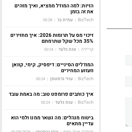
הזיות: למה המודל ממציא, ואיך מזהים
את זה בזמן
BizTech
עמית בר
00:28
|
|
זיכוי מס על תרומות 2026: איך מחזירים
35% מכל שקל שתרמתם
קריירה
ענת גלעד
00:24
|
|
המודלים הסיניים: דיפסיק, קימי, קוואן
וזעזוע המחירים
BizTech
עוזי גרסטמן
00:24
|
|
איך כותבים פרומפט טוב: מה באמת עובד
BizTech
ענת גלעד
00:24
|
|
ביטוח מנהלים: מה נשאר ממנו ולמי הוא
עדיין מתאים
חיסכון ארוך טווח
עוזי גרסטמן
06/08/2026
|
|