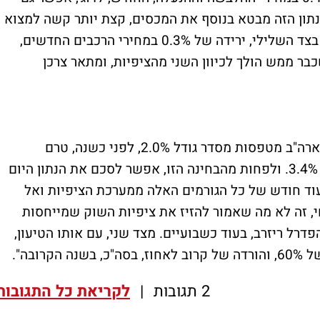
נתון הזה מבטא בנוסף את המכסים, קצת יותר קשה למצוא
את המודל הכלכלי שיצדיק תוצאה כזו. מנגד, בצד השלילי, ירידה של 0.3% במחירי הרכבים החדשים,
 משהו שכבר ממש הולך לכיוון השני מהציפיות, ומתאר צרכן
בראייה רחבה, ראינו את ציפיות האינפלציה בארה"ב מטפסות מסדר גודל 2.0%, לפני כשנה, טרם
הבחירות, ובקצב דיי בולט לרמה הנוכחית של 3.4%. ולפחות מהבחינה הזו, אפשר לסכם את הנתון היום
עוד חודש של כל הגורמים האלה ממערכת הציפיות ואל
י, זה לא מה שאמור להזיז את ציפיות השוק שמייחסות
דרל ריזרב, בעוד כשבועיים. מצד שני, עם אותו הטיעון,
ובה".
2 תגובות
|
לקריאת כל התגובות