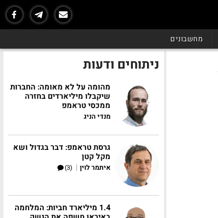
מחשבונים
ניתוחים ודעות
מהומה על לא מאומה: החברות
שיקבלו מיליארדים בחזרה
ממכסי טראמפ
מנדי הניג
גרסת טראמפ: דבר בגדול ושא
מקל קטן
|
איתמר לוין
(3)
1.4 מיליארד חביות: המלחמה
באיראן חשפה את הנשק