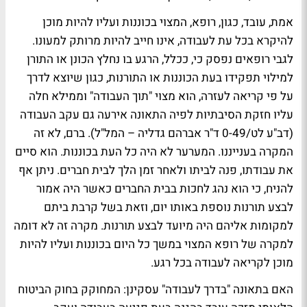
אמת, עובד, כגון, רופא, המצוי בכוננות ועליו להיות מוכן
להיקרא בכל עת לעבודה, אינו חייב להיות מרותק למעונו.
לגבי רופאים נפסק כי, ככלל, הרגע בו נחלץ הכונן או התורן
למילוי תפקידו בעת הכוננות או התורנות, כגון שיוצא לדרך
על פי קריאה לעזרה, הוא מצוי "תוך העבודה" וממילא חלה
עליו חזקת הסיבתיות לפיה התאונה אירעה גם עקב העבודה
(דב"ע לט/0-49 ד"ר אברהם גדליה – המל"ל). ברם, לא זה
המקרה בענייננו. המערער לא היה כל העת בכוננות. הוא סיים
את עבודתו, פנה לביתו ולאחר זמן הלך לבית חברים. ניתן אף
להניח, כי הוא נהג לחכות בבית החברים כאשר היה אמור
לבצע תורנות נוספת באותו יום, וזאת בשל קרבת ביתם
למקומות אליהם היה מיועד לבצע תורנות. מקרה זה לא דומה
למקרה של רופא המצוי במשך כל היום בכוננות ועליו להיות
מוכן לקריאה לעבודה בכל רגע.
האם בתאונה "בדרך לעבודה" עסקינן: המחוקק בחוק הביטוח