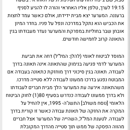
19:15 לערך, טלפן אליו האחראי והורה לו להגיע לסניף
ברעננה. המערער יצא מבית ידידתו, אולם כאשר עמד לחצות
את הכביש הוא נתקל במדרכה ונפל על פניו. בחדר המיון
אובחן שבר בחוליות במפרקת והמערער נעדר מעבודתו בגין
התאונה קרוב לחמישה חודשים.
המוסד לביטוח לאומי (להלן: המל"ל) דחה את תביעת
המערער לדמי פגיעה בנימוק שהתאונה אינה תאונה בדרך
לעבודה. תאונה בגין סיכוני דרך מוחזקת כתאונה בעבודה אם
המבוטח נפגע בדרכו ממעונו לעבודה ללא סטייה מדרכו.
משהתאונה אירעה עת המערער הלך מבית חברים לעבודתו
ולא בדרך ממעונו לעבודה כנדרש בסעיף 80(1) לחוק הביטוח
הלאומי [נוסח משולב] התשנ"ה- 1995, אין להחיל על
המקרה את החזקה של תאונת עבודה כאשר זו קורית בדרך
לעבודה. לטענת המל"ל, השהייה של המערער אצל חברים
מהווה הפסקה של ממש תוך סטייה מהדרך המקובלת