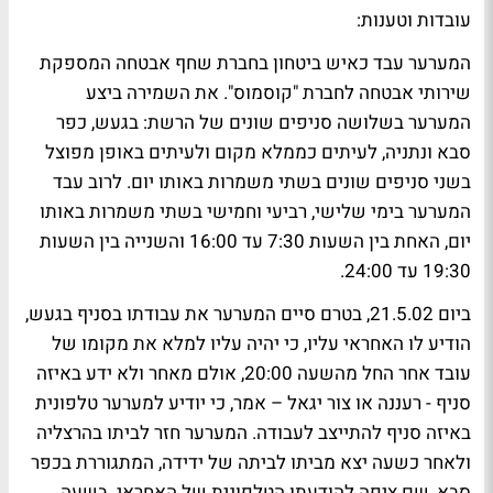
עובדות וטענות:
המערער עבד כאיש ביטחון בחברת שחף אבטחה המספקת
שירותי אבטחה לחברת "קוסמוס". את השמירה ביצע
המערער בשלושה סניפים שונים של הרשת: בגעש, כפר
סבא ונתניה, לעיתים כממלא מקום ולעיתים באופן מפוצל
בשני סניפים שונים בשתי משמרות באותו יום. לרוב עבד
המערער בימי שלישי, רביעי וחמישי בשתי משמרות באותו
יום, האחת בין השעות 7:30 עד 16:00 והשנייה בין השעות
19:30 עד 24:00.
ביום 21.5.02, בטרם סיים המערער את עבודתו בסניף בגעש,
הודיע לו האחראי עליו, כי יהיה עליו למלא את מקומו של
עובד אחר החל מהשעה 20:00, אולם מאחר ולא ידע באיזה
סניף - רעננה או צור יגאל – אמר, כי יודיע למערער טלפונית
באיזה סניף להתייצב לעבודה. המערער חזר לביתו בהרצליה
ולאחר כשעה יצא מביתו לביתה של ידידה, המתגוררת בכפר
סבא, שם ציפה להודעתו הטלפונית של האחראי. בשעה