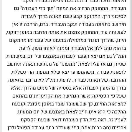
הלאומי מזכה עובד בהגנה בעת פגיעה בעבודה ועקב
העבודה. המחוקק הרחיב את המונח "תוך כדי העבודה" גם
לסיכוני דרך. המחוקק קבע שגם תאונה בדרך לעבודה
תיחשב כתאונה בעבודה ועקב העבודה. ברם, הרחבה זו אין
לעשותה עוד. המחוקק צמצם את אותה הרחבה באופן דווקני,
היינו, שהדרך תוגדר כמתחילה במעונו של עובד או מהמקום
בו הוא נוהג ללון אל העבודה וממנה לאותו מעון. לדעת
המל"ל גם אם יצא העובד לעבודה באמצעו של יום, במשמרת
שנייה, גם אז עליו לצאת "ממעונו" על מנת שהתאונה תיחשב
לתאונת עבודה. משהמערער יצא שלא ממעונו הרי נשללת
ההרחבה של תאונת עבודה. לדעת המל"ל לא מדובר בתאונה
בדרך מהמעון לעבודה אלא בסטייה של ממש מהדרך. אלא
שעל פי הפסיקה, אשר הגמישה את הקריטריונים בהתאם
למציאות החיים, כך שכשעובד עובד באופן מפוצל, קובעת
ההלכה כי הוא אינו חייב לצאת באמצעו של יום ממעונו.
לעניין זה, ראה בית הדין בעובדת דואר שבעת הפסקת
צהריים נחה בבית אמה, כמי שעבדה ביום עבודה מפוצל ולכן