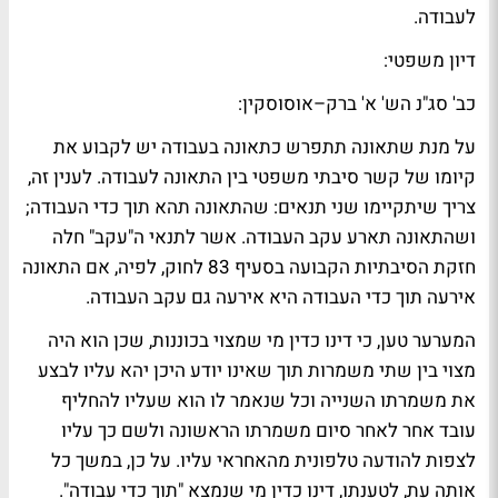
לעבודה.
דיון משפטי:
כב' סג"נ הש' א' ברק–אוסוסקין:
על מנת שתאונה תתפרש כתאונה בעבודה יש לקבוע את
קיומו של קשר סיבתי משפטי בין התאונה לעבודה. לענין זה,
צריך שיתקיימו שני תנאים: שהתאונה תהא תוך כדי העבודה;
ושהתאונה תארע עקב העבודה. אשר לתנאי ה"עקב" חלה
חזקת הסיבתיות הקבועה בסעיף 83 לחוק, לפיה, אם התאונה
אירעה תוך כדי העבודה היא אירעה גם עקב העבודה.
המערער טען, כי דינו כדין מי שמצוי בכוננות, שכן הוא היה
מצוי בין שתי משמרות תוך שאינו יודע היכן יהא עליו לבצע
את משמרתו השנייה וכל שנאמר לו הוא שעליו להחליף
עובד אחר לאחר סיום משמרתו הראשונה ולשם כך עליו
לצפות להודעה טלפונית מהאחראי עליו. על כן, במשך כל
אותה עת, לטענתו, דינו כדין מי שנמצא "תוך כדי עבודה".