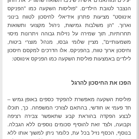
יעילים ומותאמים אישית שיניבו תשואה שתגדיל את ההון
הנצבר לטובת הילדים. "פוליסות השקעה כמו "הפניקס
אינווסט" מציעות פתרון אידיאלי לחיסכון לטווח בינוני
וארוך. "הן משלבות גמישות, ניהול מקצועי ותשואות
תחרותיות, תוך שמירה על נזילות גבוהה ויתרונות מיסוי
משמעותיים", מציין שלומי גבסו, מנהל מוצרי ביטוח,
וחיסכון ארוך טווח, בהפניקס. אלו הדרכים למקסם חיסכון
לילדים באמצעות פוליסת השקעה כמו הפניקס אינווסט:
הפכו את החיסכון להרגל
פוליסת השקעה מאפשרת להפקיד כספים באופן גמיש –
חד פעמי או חודשי, בהתאם לצורכי המשפחה. כך, תוכלו
לבצע הפקדה בהוראת קבע שתאפשר צבירה רציפה
וקבועה, ולצד זאת להוסיף סכומים נוספים ללא הגבלה.
בנוסף, הכסף נזיל בכל עת, כלומר ניתן למשוך אותו ללא