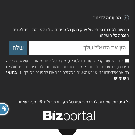
הרשמה לדיוור
הירשם לסיכום היומי של שוק ההון ולמבזקים של ביזפורטל - ניוזלטרים
חובה לכל משקיע
אני מאשר קבלת שני ניוזלטרים, אשר כל אחד מהווה רשימת תפוצה
נפרדת, בנושאים סיכום יומי והתראות חמות וקבלת דיוורים פרסומיים
בדואר אלקטרוני ו/ או באמצעות הסלולר בהתאם למפורט בסעיף 10
בתנאי
השימוש
כל הזכויות שמורות לחברת ביזפורטל תקשורת בע"מ ©
|
תנאי שימוש