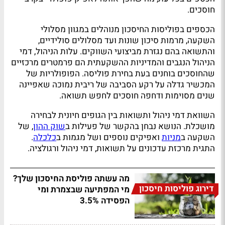
חוסכים.
הכספים בפוליסות החיסכון מנוהלים במגוון מסלולי
השקעה, מרמות סיכון שונות ועד מסלולים סולידיים,
והתשואה בהם נגזרת מביצועי השווקים. עלות הניהול, דמי
הניהול הנגבים והמדיניות ההשקעתית הם פרמטרים מרכזיים
שהחוסכים בוחנים בעת בחירת פוליסה. הפופולריות של
המכשיר גדלה על רקע הסביבה של ריבית נמוכה שאפיינה
שנים מסוימות ודחפה חוסכים לחפש תשואה.
השוואת דמי ניהול ותשואות בין הגופים חיונית לבחירה
מושכלת. הנושא נבחן בהקשר של פעילות ב
שוק ההון
, של
השקעה ב
מניות
ואפיקים נוספים ושל מגמות ב
כלכלה
.
התגית מרכזת עדכונים על תשואות, דמי ניהול ורגולציה.
מה עשתה פוליסת החיסכון שלך?
דירוג פוליסות חיסכון
מי המפתיעה שבצמרת ומי
הפסידה 3.5%