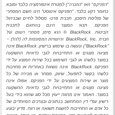
הפניקס
החברה
"
" ו/או "
") למטרת אינפורמציה בלבד ומובא
כחומר רקע בלבד. "הפניקס אינווסט" הינו השם המסחרי
של פוליסת חיסכון, תכנית פרט- מסלול לחיים שבניהול
הפניקס. תנאי המוצר הינם בהתאם לתכנית
הוא סימן מסחרי רשום של
הביטוח.
BlackRock
®
חברת
והישויות המסונפות לה (להלן –
BlackRock, Inc.
"
BlackRock
") ונעשה בו שימוש ברישיון.
BlackRock
אינה
מציגה מצגים או התחייבויות לגבי כדאיות ההשקעה
במוצר כלשהו או לגבי השימוש בכל שירות המוצע על ידי
הפניקס.
BlackRock
אינה נושאת באחריות או מחויבות
כלשהי בקשר לתפעול, שיווק, מסחר או מכירה של כל
מוצר או שירות המוצעים על ידי הפניקס. אפולו אינה
מציגה מצגים או התחייבויות לגבי כדאיות ההשקעה
במוצר. האמור אינו מהווה ייעוץ מכל סוג שהוא בידי בעל
רישיון עפ"י דין המתחשב בנתונים ובצרכים המיוחדים של
כל אדם או התחייבות להשגת תשואה או רווח. פדיון יבוצע