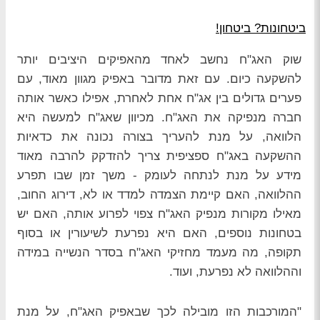
ביטחונות? ביטחון!
שוק האג"ח נחשב לאחד מהאפיקים היציבים יותר
להשקעה כיום. עם זאת מדובר באפיק מגוון מאוד, עם
פערים גדולים בין אג"ח אחת לאחרת, אפילו כאשר אותה
חברה מנפיקה את האג"ח. מכיוון שאג"ח למעשה היא
הלוואה, על מנת להעריך בצורה נכונה את כדאיות
ההשקעה באג"ח ספציפית צריך להזדקק להרבה מאוד
מידע על מנת לנתחה לעומק - משך זמן שבו תפרע
ההלוואה, האם קיימת הצמדה למדד או לא, דירוג החוב,
מאילו מקורות מנפיק האג"ח צפוי לפרוע אותה, האם יש
בטחונות נוספים, האם היא נפרעת לשיעורין או בסוף
תקופה, מה מעמד מחזיקי האג"ח בסדר הנשייה במידה
וההלוואה לא נפרעת, ועוד.
"המורכבות הזו מובילה לכך שבאפיק האג"ח, על מנת