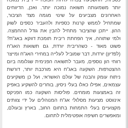
יותר משמעותה תשואה נמוכה יותר. ואכן, הדיווחים
האחרונים מצביעים על שינוי מגמה מצד הציבור,
שמתחיל לממש קרנות כספיות ולהעביר כספים לשוק
ההון. ייתכן שהציבור מתחיל להבין את גודל ההחמצה.
ולמי שתוהה, איך הפחתת ריבית תומכת דווקא באג"ח?
פשוט מאוד - כשהריבית יורדת, גם תשואות האג"ח
(לפדיון) יורדות, דבר שמוביל לעלייה במחירי האג"ח ומייצר
רווחי הון נוספים, מעבר לתשואה הפנימית שגלומה ביום
ההצטרפות. השקעה באג"ח היא מורכבת יותר, דורשת
ניתוח עומק והבנה של עולם האשראי, ועל כן משקיעים
עצמאים, אפילו כאלו בעלי ניסיון, בוחרים להשקיע באפיק
זה באמצעות מומחים. פוליסות השקעה כמו הפניקס
אינווסט מציעות מסלולי אג"ח המנוהלים על ידי צוותים
מקצועיים בעלי התמחות בתחום החוב, בארץ ובעולם,
ומאפשרים חשיפה אופטימלית לתחום.