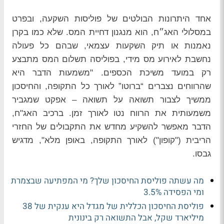
אחד היתרונות הבולטים של פוליסות השקעה, ובפרט
במסלולי האג״ח, הוא מנגנון דחיית המס. שלא כמו בקרן
נאמנות או תיק השקעות עצמאי, שבהם כל פעולה
נחשבת לאירוע מס מידי, בפוליסה תשלום המס מתבצע
רק במועד משיכת הכספים. "משמעות הדבר היא
שהרווחים נצברים “ברוטו” לאורך כל התקופה, והחיסכון
ממשיך לצבור תשואה על תשואה – אפקט שמגביר
משמעותית את הרווח נטו לאורך זמן. ברכיב האג"ח,
הדבר מאפשר להשקיע מחדש את התקבולים של החזרי
הריבית ("קופון") לאורך התקופה, באופן מלא", מדגיש
גבסו.
מה עשתה פוליסת החיסכון שלך? מי המפתיעה שבצמרת
ומי הפסידה 3.5%
פוליסת החיסכון הכללית של מגדל היא ענקית של 38
מיליארד שקל, אבל התשואה רק בינונית