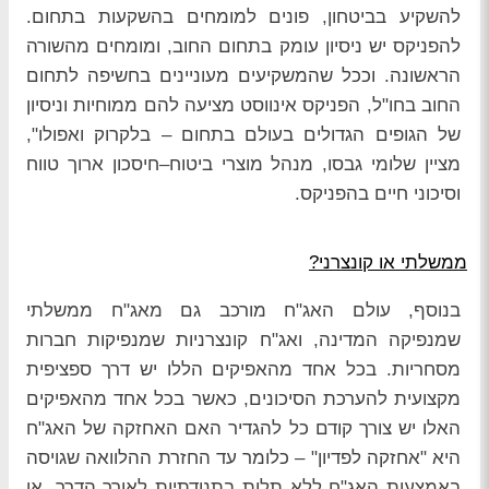
להשקיע בביטחון, פונים למומחים בהשקעות בתחום.
להפניקס יש ניסיון עומק בתחום החוב, ומומחים מהשורה
הראשונה. וככל שהמשקיעים מעוניינים בחשיפה לתחום
החוב בחו"ל, הפניקס אינווסט מציעה להם ממוחיות וניסיון
של הגופים הגדולים בעולם בתחום – בלקרוק ואפולו",
מציין שלומי גבסו, מנהל מוצרי ביטוח–חיסכון ארוך טווח
וסיכוני חיים בהפניקס.
ממשלתי או קונצרני?
בנוסף, עולם האג"ח מורכב גם מאג"ח ממשלתי
שמנפיקה המדינה, ואג"ח קונצרניות שמנפיקות חברות
מסחריות. בכל אחד מהאפיקים הללו יש דרך ספציפית
מקצועית להערכת הסיכונים, כאשר בכל אחד מהאפיקים
האלו יש צורך קודם כל להגדיר האם האחזקה של האג"ח
היא "אחזקה לפדיון" – כלומר עד החזרת ההלוואה שגויסה
באמצעות האג"ח ללא תלות בתנודתיות לאורך הדרך, או