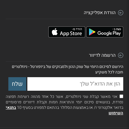
הורדת אפליקציה
הרשמה לדיוור
הירשם לסיכום היומי של שוק ההון ולמבזקים של ביזפורטל - ניוזלטרים
חובה לכל משקיע
אני מאשר קבלת שני ניוזלטרים, אשר כל אחד מהווה רשימת תפוצה
נפרדת, בנושאים סיכום יומי והתראות חמות וקבלת דיוורים פרסומיים
בדואר אלקטרוני ו/ או באמצעות הסלולר בהתאם למפורט בסעיף 10
בתנאי
השימוש