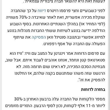
לעשות זאת היא להשאר חברה ציבורית עצמאית".
לפני כשבועיים וחצי פרסמו רויטרס
דיווח
על כך שהחברה
שוקלת מכירה אפשרית, זאת לאחר שאיבדה כ-70% משוויה
(לפי המחיר אז) במהלך השנתיים האחרונות. בסוף השבוע
הודלפה ידיעה בנוגע לשיחות ששתי החברות מנהלות בנוגע
למיזוג אפשרי ובתגובה סנטינל וואן
הפסיקה
את שיתוף
הפעולה עם החברה של אסף רפפורט.
עם פרסום הדוחות אמר וינגרטן על המצב עם וויז: "וויז הוא
סטארטאפ קטן ונחמד, אנחנו אוהבים לעבוד איתם. אבל שוב,
מבחינת הסכם המכירה, לא ראינו שום תרומה מזה. לא
הרגשנו שזה משהו שמתגשם בקצה שלהם, אז החלטנו
להפסיק את זה".
בחזרה לדוחות
מספר הלקוחות של החברה עלה ברבעון האחרון ב-30%
ליותר מ-11 אלף לקוחות, נכון לסוף הרבעון. התזרים מזומנים