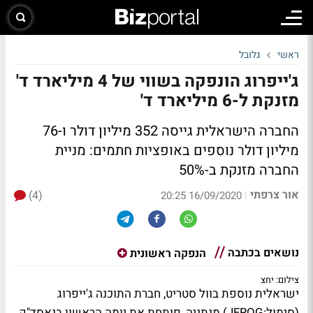
ראשי
גלובל
ג'ייפרוג הונפקה בשווי של 4 מיליארד ד'
מזנקת ל-6 מיליארד ד'
החברה הישראלית גייסה 352 מיליון דולר ו-76
מיליון דולר נוספים באופציות חתמים: מניית
החברה מזנקת ב-50%
אור צרפתי
(4)
|
16/09/2020 20:25
נושאים בכתבה
הנפקה ראשונית
צילום: יחצ
ישראלית נוספת בוול סטריט, חברת התוכנה ג'ייפרוג
(סימול:JFROG) מנתניה, פותחת את יומה הראשון בנאסד"ק