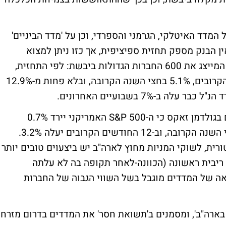
 המדד האיטלקי, הגרמני והספרדי, וכן על 'מדד הביניים'
 מדדים אלו אין הבנק מספק תחזית ספיציפית, אך כזו ניתן למצוא
בהתייחסותם למדד STOXX EUROPE 600 , המייצג את 600 החברות הגדולות ביבשת: לפי התחזית,
המדד צפוי לעלות 1.9% בשלושת החודשים הקרובים, 5.1% בחצי השנה הקרובה, ובלא פחות מ-12.9%
, חוזים הכלכלנים בגולדמן זאקס כי ה-S&P 500 האמריקני יירד 0.7%
בשלושת החודשים הקרובים, יירד 0.2% בחצי השנה הקרובה, וב-12 החודשים הקרובים יעלה 3.2%.
ית, לשוקי המניות מחוץ לארה"ב יש ביצעוים טובים יותר
יבית ראשונה (הכוונה-לאחר תקופה בה לא עלתה
אה של המדדים מוגבל בשל השווי הגבוה של החברות
 בארה"ב', ומסמנים ב'תשואת חסר' את המדדים בדרום מזרח