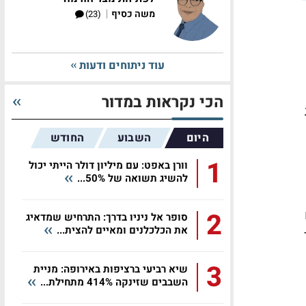
|
משה כסיף
(23)
עוד ניתוחים ודעות
הכי נקראות במדור
היום
השבוע
החודש
1
וורן באפט: עם מיליון דולר הייתי יכול
להשיג תשואה של 50%...
2
סופר אל ניניו בדרך: התרחיש שמדאיג
את הכלכלנים ומאיים להצית...
3
שיא רביעי ברציפות באירופה: מניית
השבבים שזינקה 414% מתחילת...