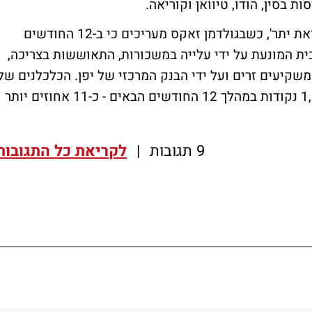
ת בסין, הודו, טיוואן וקוריאה.
עוד במזרח הרחוק, גם יפן זוכה להמלצת 'תשואת יתר', כשבגולדמן זאקס מעריכים כי ב-12 החודשים
בית המונעת על ידי עלייה במשכורות, התאוששות בצריכה,
י משקיעים זרים ועל ידי הבנק המרכזי של יפן. הכלכלנים של
הבנק צופים כי מדד Topix היפני יעלה ל-1,850 נקודות במהלך 12 החודשים הבאים - כ-11 אחוזים יותר
9 תגובות
|
לקריאת כל התגובות