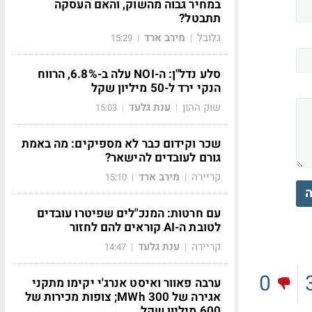
במחיר גבוה מהשוק, והאם העסקה
תתבטל?
גלובל
מירב ארד
15:29
|
|
סלע נדל"ן: ה-NOI עלה ב-6.8%, הרווח
הנקי ירד ל-50 מיליון שקל
שוק ההון
ענת גלעד
15:03
|
|
שכר וקידום כבר לא מספיקים: מה באמת
גורם לעובדים להישאר?
קריירה
מירב ארד
15:10
|
|
ה
עם חרטות: המנכ"לים שפיטרו עובדים
לטובת ה-AI קוראים להם לחזור
קריירה
ענת גלעד
14:47
|
|
0
ערבה פאוור ואיסט אנרג'י יקימו מתקני
אגירה של 300 MWh; צופות מכירות של
600 מיליון שקל