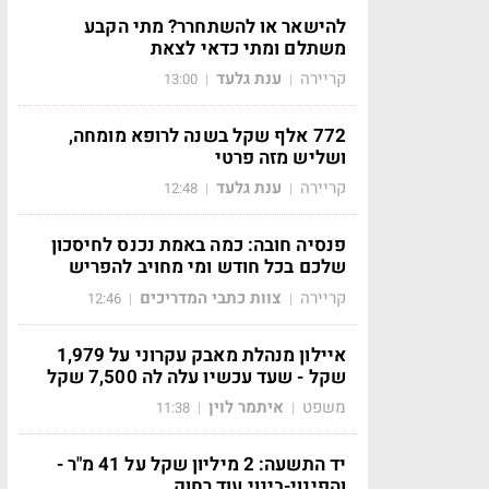
להישאר או להשתחרר? מתי הקבע
משתלם ומתי כדאי לצאת
קריירה
ענת גלעד
13:00
|
|
772 אלף שקל בשנה לרופא מומחה,
ושליש מזה פרטי
קריירה
ענת גלעד
12:48
|
|
פנסיה חובה: כמה באמת נכנס לחיסכון
שלכם בכל חודש ומי מחויב להפריש
קריירה
צוות כתבי המדריכים
12:46
|
|
איילון מנהלת מאבק עקרוני על 1,979
שקל - שעד עכשיו עלה לה 7,500 שקל
משפט
איתמר לוין
11:38
|
|
יד התשעה: 2 מיליון שקל על 41 מ"ר -
והפינוי-בינוי עוד רחוק