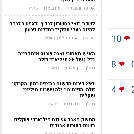
אנרגיה ותשתיות
מירב ארד
14:46
|
|
לשכת רואי החשבון לבג"ץ: לאפשר לרו"ח
להיות בעלי תפקיד בחדלות פרעון
10
משפט
איתמר לוין
14:28
|
|
האיש מאחורי זארה שבנה אימפריית
נדל"ן של 25 מיליארד דולר
8
נדל"ן
בן פלמון
14:11
|
|
291 דירות חדשות במצפה רמון: הקרקע
4
זולה, הפיתוח יעלה עשרות מיליוני
שקלים
נדל"ן
ענת גלעד
14:09
|
|
המשק מאבד עשרות מיליארדי שקלים
בשנה בחובות אבודים
משפט
איתמר לוין
14:02
|
|