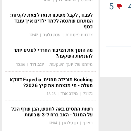
5
לעבוד, לקבל משכורת ואז לצאת לקניות:
המתחם שמנסה ללמד ילדים איך עובד
כסף
צרכנות פיננסית
ענת גלעד
13:42
|
|
מה הופך את הציבור החרדי לפגיע יותר
להונאות השקעה?
מיומנו של יועץ השקעות
יוגב דוד
13:56
|
|
Booking מורידה תחזית, Expedia דווקא
מעלה - מי מנצחת את קיץ 2026?
גלובל
מירב ארד
13:28
|
|
רשות המסים באה לחפש, הבן שרף הכל
על המנגל - האב ברח ל-3 שבועות
בארץ
בן פלמון
13:04
|
|