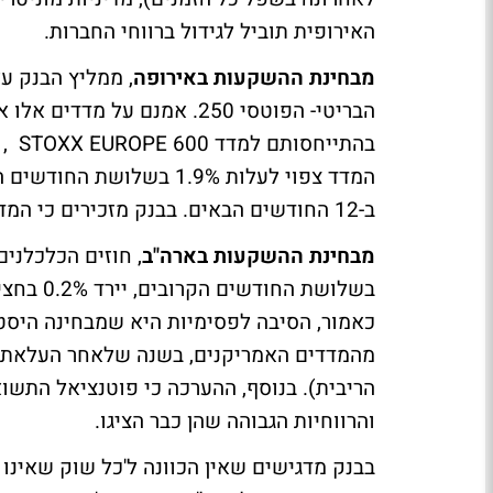
האירופית תוביל לגידול ברווחי החברות.
מבחינת ההשקעות באירופה
, ממליץ הבנק על
הבריטי- הפוטסי 250. אמנם על
ב-12 החודשים הבאים. בבנק מזכירים כי המדד הנ"ל כבר עלה ב-7% בשבועיים האחרונים.
מבחינת ההשקעות בארה"ב
כאמור, הסיבה לפסימיות היא שמבחינה היסטור
מהמדדים האמריקנים, בשנה שלאחר העלאת ר
הריבית). בנוסף, ההערכה כי פוטנציאל התשו
והרווחיות הגבוהה שהן כבר הציגו.
בבנק מדגישים שאין הכוונה ל'כל שוק שאינו