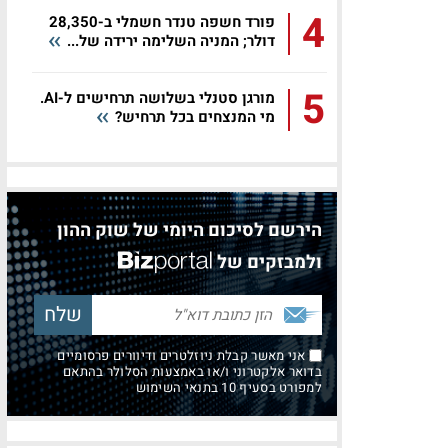
4
פורד חשפה טנדר חשמלי ב-28,350
דולר; המניה השלימה ירידה של...
5
מורגן סטנלי בשלושה תרחישים ל-AI.
מי המנצחים בכל תרחיש?
הירשם לסיכום היומי של שוק ההון
ולמבזקים של
אני מאשר קבלת ניוזלטרים ודיוורים פרסומיים
בדואר אלקטרוני ו/או באמצעות הסלולר בהתאם
למפורט בסעיף 10 בתנאי השימוש