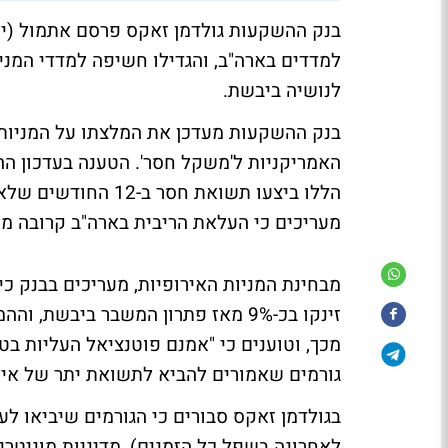
בנק ההשקעות גולדמן זאקס פרסם אתמול (יו
למדדים בארה"ב, והגדילו חשיפה למדדי המניו
לנושיה ביבשת.
בנק ההשקעות מעדכן את המלצתו על המניות ה
האמריקניות ל'משקל חסר'. הטענה בעדכון ההמל
הללו ביצעו תשואת ח
מעריכים כי העלאת הריבית בארה"ב קרובה מת
מבחינת המניות האירופיות, מעריכים בבנק כי 
זינקו בכ-9% מאז פתרון המשבר ביבש
מכך, וטוענים כי "אמנם פוטנציאל העליות בט
גורמים שאמורים להביא לתשואת יתר של אירו
בגולדמן זאקס סבורים כי הגורמים שיביאו ל
לאחרונה בשפל כל הזמנים), מדיניות מוניט