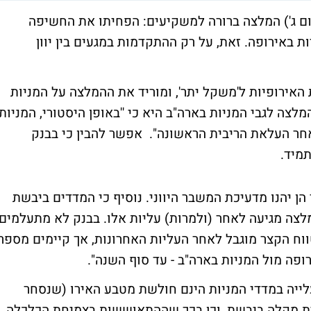
ם ג') המלצה ברורה למשקיעים: הפחיתו את החשיפה
ת באירופה. זאת, על רק ההתקדמות במגעים בין יוון
אירופיות ל'משקל יתר', ומוריד את ההמלצה על המניות
צה לגבי המניות בארה"ב היא כי ''באופן היסטורי, המניות
סר ב-12 החודשים שלאחר העלאת הריבית הראשונה". אפשר להבין כי בבנק
מיד.
הן יהנו מדעיכת המשבר היווני. נוסיף כי המדדים ביבשת
ת, וההמלצה מגיעה לאחר (ולמרות) עליות אלו. בבנק לא מתעלמים
ווח הקצר מוגבל לאחר העליות האחרונות, אך קיימים מספר
פה מול המניות בארה"ב - עד סוף השנה".
עלייה במדדי המניות הינם חולשת מטבע האירו (שנסחר
רית מקלה ביבשת, וכן בכך שההתאוששות בצמיחת הכלכלה