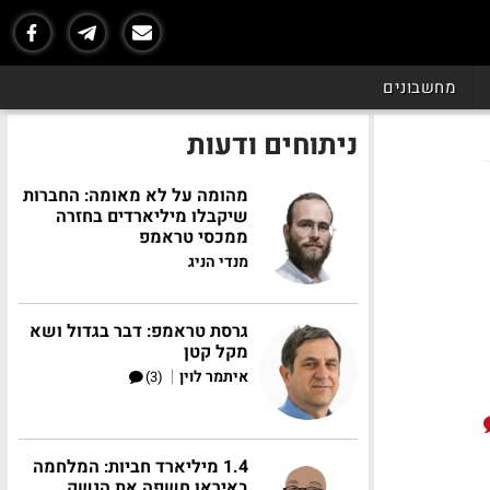
מחשבונים
ניתוחים ודעות
מהומה על לא מאומה: החברות
שיקבלו מיליארדים בחזרה
ממכסי טראמפ
מנדי הניג
גרסת טראמפ: דבר בגדול ושא
מקל קטן
|
איתמר לוין
(3)
1.4 מיליארד חביות: המלחמה
באיראן חשפה את הנשק