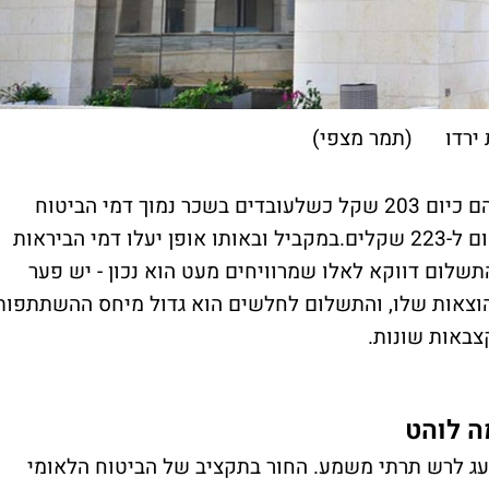
ת ירדו (תמר מצפי)
דמי הביטוח הלאומי של מבוטח שאינו עובד הם כיום 203 שקל כשלעובדים בשכר נמוך דמי הביטוח
נמוכים יותר. ההצעה היא להעלות את המינימום ל-223 שקלים.במקביל ובאותו אופן יעלו דמי הביראות
ר להגדלת התשלום דווקא לאלו שמרוויחים מעט הוא נכון - יש פער
להוצאות שלו, והתשלום לחלשים הוא גדול מיחס ההשתתפות
צבאות שונות.
ה לוהט
 לעג לרש תרתי משמע. החור בתקציב של הביטוח הלאומי