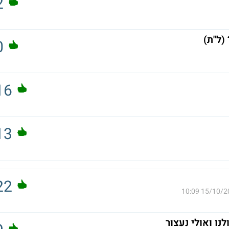
2
(ל"ת)
0
16
13
22
15/10/2024 
ו ואולי נעצור