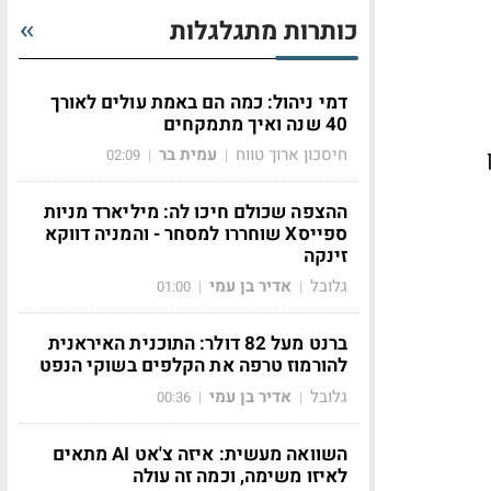
כותרות מתגלגלות
דמי ניהול: כמה הם באמת עולים לאורך
40 שנה ואיך מתמקחים
חיסכון ארוך טווח
עמית בר
02:09
|
|
ההצפה שכולם חיכו לה: מיליארד מניות
ספייסX שוחררו למסחר - והמניה דווקא
זינקה
גלובל
אדיר בן עמי
01:00
|
|
ברנט מעל 82 דולר: התוכנית האיראנית
להורמוז טרפה את הקלפים בשוקי הנפט
גלובל
אדיר בן עמי
00:36
|
|
השוואה מעשית: איזה צ'אט AI מתאים
לאיזו משימה, וכמה זה עולה