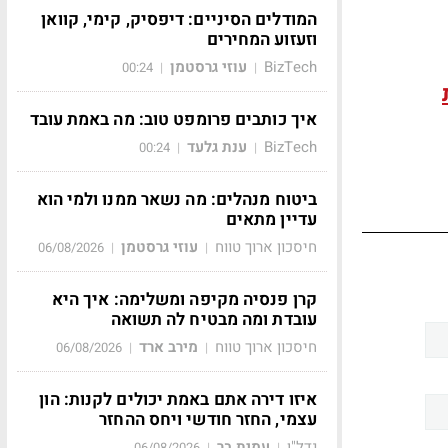
המודלים הסיניים: דיפסיק, קימי, קוואן
וזעזוע המחירים
BizTech
עוזי גרסטמן
00:24
|
|
איך כותבים פרומפט טוב: מה באמת עובד
BizTech
ענת גלעד
00:24
|
|
ביטוח מנהלים: מה נשאר ממנו ולמי הוא
עדיין מתאים
חיסכון ארוך טווח
עוזי גרסטמן
06/08/2026
|
|
קרן פנסיה מקיפה ומשלימה: איך היא
עובדת ומה מבטיח לה תשואה
חיסכון ארוך טווח
מירב ארד
06/08/2026
|
|
איזו דירה אתם באמת יכולים לקנות: הון
עצמי, החזר חודשי ויחס ההחזר
נדל"ן
עמית בר
06/08/2026
|
|