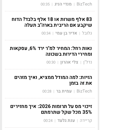
BizTech
מנדי הניג
00:35
|
|
83 אלף משרות או 18 אלף בלבד? הדוח
שיקבע אם הריבית בארה"ב תעלה
גלובל
אדיר בן עמי
00:34
|
|
נאות רחל: המחיר למ"ר ירד 6%, עסקאות
ומחירי הדירות בשכונה
נדל"ן
צלי אהרון
00:30
|
|
הזיות: למה המודל ממציא, ואיך מזהים
את זה בזמן
BizTech
עמית בר
00:28
|
|
זיכוי מס על תרומות 2026: איך מחזירים
35% מכל שקל שתרמתם
קריירה
ענת גלעד
00:24
|
|