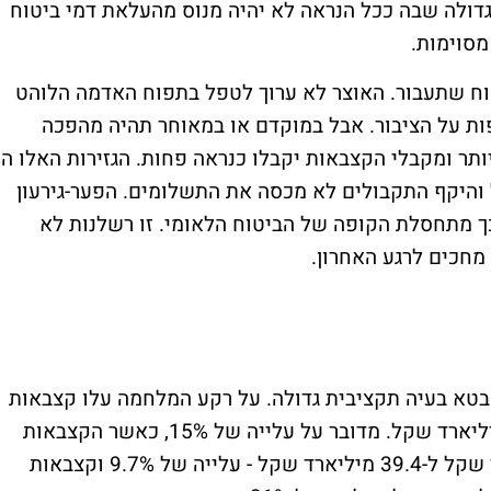
 גדולה שבה ככל הנראה לא יהיה מנוס מהעלאת דמי ביטוח
מסוימות.
טוח שתעבור. האוצר לא ערוך לטפל בתפוח האדמה הלוהט
ות על הציבור. אבל במוקדם או במאוחר תהיה מהפכה
תר ומקבלי הקצבאות יקבלו כנראה פחות. הגזירות האלו הן
 והיקף התקבולים לא מכסה את התשלומים. הפער-גירעון
רד שקל בשנה וכך מתחסלת הקופה של הביטוח הלאומי. זו רשלנות לא
 מחכים לרגע האחרון.
ח הכספי של ביטוח לאומי לשנת 2023 מבטא בעיה תקציבית גדולה. על רקע המלחמה עלו קצבאות
ביטוח לאומי ב-15 מיליארד שקל ל-116.3 מיליארד שקל. מדובר על עלייה של 15%, כאשר הקצבאות
לנכות כללית ושאירים זינקו מ-35.9 מיליארד שקל ל-39.4 מיליארד שקל - עלייה של 9.7% וקצבאות