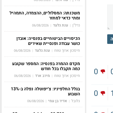
משכנתה: המסלולים, ההצמדה, התמהיל
ומתי כדאי למחזר
נדל"ן
ענת גלעד
06/08/2026
|
|
הכיסויים הביטוחיים בפנסיה: אובדן
ה
כושר עבודה ופנסיית שאירים
חיסכון ארוך טווח
ענת גלעד
06/08/2026
|
|
מקדם ההמרה בפנסיה: המספר שקובע
כמה תקבלו בכל חודש
0
חיסכון ארוך טווח
מירב ארד
06/08/2026
|
|
בגלל החלפיניו: צ׳יפוטלה נפלה ב-13%
0
השבוע
גלובל
אדיר בן עמי
06/08/2026
|
|