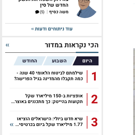
החדש של סין
|
משה כסיף
(5)
עוד ניתוחים ודעות
הכי נקראות במדור
היום
השבוע
החודש
1
שילמתם לביטוח הלאומי 40 שנה -
כמה תקבלו מהמדינה בגיל הפרישה?
2
אופציות ב-150 מיליארד שקל
תקועות בהייטק: כך מתכננים באוצר...
3
שיא חדש ביולי: הישראלים הוציאו
1.77 מיליארד שקל ביום בכרטיסי...