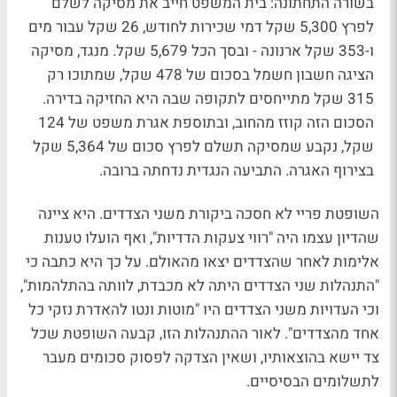
בשורה התחתונה: בית המשפט חייב את מסיקה לשלם
לפרץ 5,300 שקל דמי שכירות לחודש, 26 שקל עבור מים
ו-353 שקל ארנונה - ובסך הכל 5,679 שקל. מנגד, מסיקה
הציגה חשבון חשמל בסכום של 478 שקל, שמתוכו רק
315 שקל מתייחסים לתקופה שבה היא החזיקה בדירה.
הסכום הזה קוזז מהחוב, ובתוספת אגרת משפט של 124
שקל, נקבע שמסיקה תשלם לפרץ סכום של 5,364 שקל
בצירוף האגרה. התביעה הנגדית נדחתה ברובה.
השופטת פריי לא חסכה ביקורת משני הצדדים. היא ציינה
שהדיון עצמו היה "רווי צעקות הדדיות", ואף הועלו טענות
אלימות לאחר שהצדדים יצאו מהאולם. על כך היא כתבה כי
"התנהלות שני הצדדים היתה לא מכבדת, לוותה בהתלהמות",
וכי העדויות משני הצדדים היו "מוטות ונטו להאדרת נזקי כל
אחד מהצדדים". לאור ההתנהלות הזו, קבעה השופטת שכל
צד יישא בהוצאותיו, ושאין הצדקה לפסוק סכומים מעבר
לתשלומים הבסיסיים.