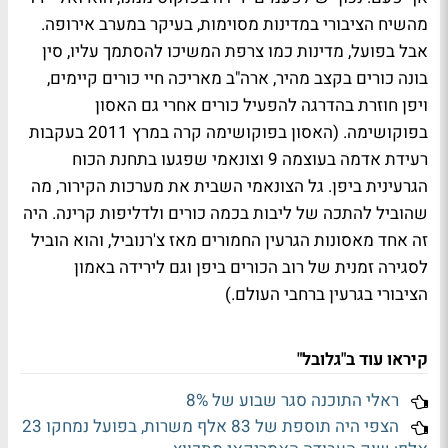
מהשיח הציבורי במדינות מסוימות, בעיקר במערב אירופה.
אבל בפועל, מדינות כמו צרפת המשיכו להסתמך עליו, סין
בונה כורים בקצב מהיר, ארה"ב מאריכה חיי כורים קיימים,
ויפן חוזרת בהדרגה להפעיל כורים אחרי גם האסון
בפוקושימה. (האסון בפוקושימה קרה במרץ 2011 בעקבות
רעידת אדמה בעוצמה 9 וצונאמי שפגעו בתחנת הכוח
הגרעינית ביפן. גל הצונאמי השבית את מערכות הקירור, מה
שהוביל להתכה של ליבות בכמה כורים ולדליפות קרינה. היה
זה אחד מאסונות הגרעין החמורים מאז צ'רנוביל, והוא הוביל
לסגירה זמנית של רוב הכורים ביפן וגם לירידה באמון
הציבורי בגרעין ברחבי העולם.)
קיראו עוד ב"גלובל"
ראלי התוכנה סגר שבוע של 8%
הצפי היה תוספת של 83 אלף משרות, בפועל נמחקו 23