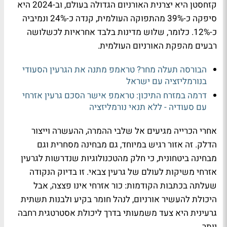
קזחסטן היא יצרנית האורניום הגדולה בעולם, וב-2024 היא
סיפקה כ-39% מהתפוקה העולמית, קנדה כ-24% ונמיביה
כ-12%. כלומר, שלוש מדינות בלבד אחראיות לכשלושה
רבעים מהפקת האורניום העולמית.
הבורסה תעלה מחר? טראמפ מתנה את הגרעין הסעודי
בנורמליזציה עם ישראל
דרמה במזרח התיכון: טראמפ אישר הסכם גרעין אזרחי
עם סעודיה - ללא תנאי נורמליזציה
אחרי הכרייה מגיעים אל שלבי ההמרה, ההעשרה וייצור
הדלק. זה אזור רגיש במיוחד, גם מבחינה מסחרית וגם
מבחינה ביטחונית, כי חלק מהטכנולוגיות שנדרשות לגרעין
אזרחי משיקות לעולם של גרעין צבאי. זו בדיוק הנקודה
שעלתה בכתבות הקודמות: כור אזרחי אינו פצצה, אבל
היכולת להעשיר אורניום, לנהל חומר בקיע ולבנות תשתית
גרעינית היא צעד משמעותי בדרך ליכולת אסטרטגית רחבה
יותר.