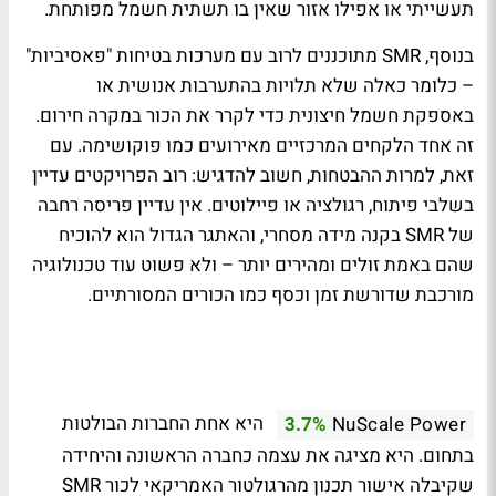
תעשייתי או אפילו אזור שאין בו תשתית חשמל מפותחת.
בנוסף, SMR מתוכננים לרוב עם מערכות בטיחות "פאסיביות"
– כלומר כאלה שלא תלויות בהתערבות אנושית או
באספקת חשמל חיצונית כדי לקרר את הכור במקרה חירום.
זה אחד הלקחים המרכזיים מאירועים כמו פוקושימה. עם
זאת, למרות ההבטחות, חשוב להדגיש: רוב הפרויקטים עדיין
בשלבי פיתוח, רגולציה או פיילוטים. אין עדיין פריסה רחבה
של SMR בקנה מידה מסחרי, והאתגר הגדול הוא להוכיח
שהם באמת זולים ומהירים יותר – ולא פשוט עוד טכנולוגיה
מורכבת שדורשת זמן וכסף כמו הכורים המסורתיים.
היא אחת החברות הבולטות
3.7%
NuScale Power
בתחום. היא מציגה את עצמה כחברה הראשונה והיחידה
שקיבלה אישור תכנון מהרגולטור האמריקאי לכור SMR