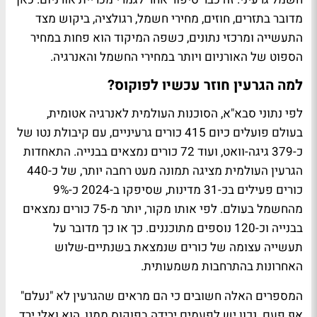
מדובר בתזרים, חוזים, מחירי חשמל, רגולציה, ביקוש מצד
התעשייה ומרכזי נתונים, כשפה המיקוד הוא פחות במחיר
הספוט של האורניום ויותר במחירי החשמל והאנרגיה.
למה הגרעין חוזר עכשיו לפוקוס?
לפי נתוני סבא"א, הסוכנות העולמית לאנרגיה אטומית,
בעולם פועלים כיום 415 כורים גרעיניים, עם קיבולת נטו של
כ-379 גיגה-וואט, ועוד 72 כורים נמצאים בבנייה. התאחדות
הגרעין העולמית מציגה תמונה מעט רחבה יותר, של כ-440
כורים פעילים בכ-31 מדינות, שסיפקו ב-2024 כ-9%
מהחשמל בעולם. לפי אותו מקור, יותר מ-75 כורים נמצאים
בבנייה וכ-120 נוספים מתוכננים. כך או כך מדובר על
תעשייה עצומה של כורים שנמצאת בשנתיים-שלוש
האחרונות בהתרחבות משמעותית.
המספרים האלה חשובים כי הם מראים שהגרעין לא "נעלם"
אף פעם. נכון יש לפעמים ירידה בפוקוס ממנו, הוא ואלי ירד