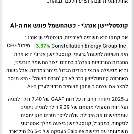
אחת המניות שבהן הציפיות כבר גבוהות.
קונסטליישן אנרג'י - כשהחשמל פוגש את ה-AI
אם קמקו היא חשיפה לאורניום, קונסטליישן אנרג'י
סימול CEG
3.37%
Constellation Energy Group Inc
היא חשיפה לחשמל גרעיני. קונסטליישן אנרג'י היא אחת
החברות המרכזיות בארה"ב בתחום ייצור החשמל הגרעיני,
והיא מפעילה את צי הכורים הגדול ביותר במדינה. אבל בשנה
האחרונה קונסטליישן כבר לא רק "חברת חשמל" - היא מנסה
למצב את עצמה כשחקן תשתית מרכזי לעידן ה-AI.
ב-2025 דיווחה החברה על רווח GAAP של 7.40 דולר למניה
ועל רווח תפעולי מתואם של 9.39 דולר למניה, נתונים
שממחישים את היכולת שלה לייצר תזרים חזק יחסית
לסקטור. במקביל, קונסטליישן ביצעה מהלך אסטרטגי
משמעותי עם רכישת Calpine בעסקה של כ-26.6 מיליארד