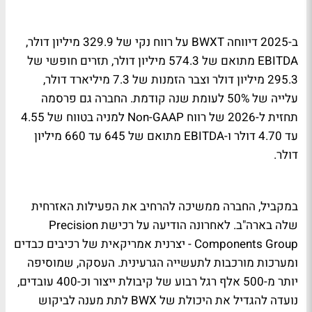
ב-2025 דיווחה BWXT על רווח נקי של 329.9 מיליון דולר,
EBITDA מתואם של 574.3 מיליון דולר, תזרים חופשי של
295.3 מיליון דולר וצבר הזמנות של 7.3 מיליארד דולר,
עלייה של 50% לעומת שנה קודמת. החברה גם פרסמה
תחזית ל-2026 של רווח Non-GAAP למניה בטווח של 4.55
עד 4.70 דולר ו-EBITDA מתואם של 645 עד 660 מיליון
דולר.
במקביל, החברה ממשיכה להרחיב את הפעילות האזרחית
שלה בארה"ב. לאחרונה הודיעה על רכישת Precision
Components Group - יצרנית אמריקאית של רכיבים כבדים
ומערכות מורכבות לתעשייה הגרעינית. העסקה, שמוסיפה
יותר מ-500 אלף רגל רבוע של קיבולת ייצור וכ-400 עובדים,
נועדה להגדיל את היכולת של BWX לתת מענה לביקוש