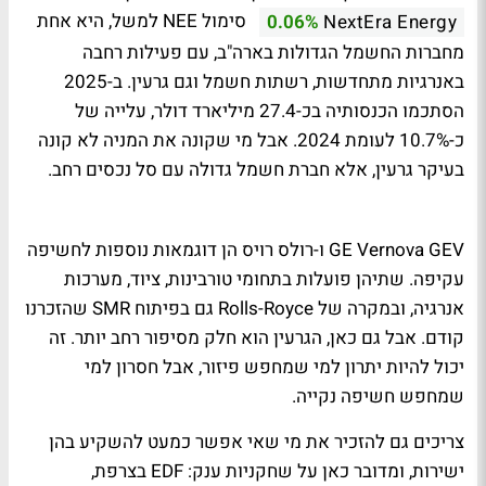
סימול NEE למשל, היא אחת
0.06%
NextEra Energy
מחברות החשמל הגדולות בארה"ב, עם פעילות רחבה
באנרגיות מתחדשות, רשתות חשמל וגם גרעין. ב-2025
הסתכמו הכנסותיה בכ-27.4 מיליארד דולר, עלייה של
כ-10.7% לעומת 2024. אבל מי שקונה את המניה לא קונה
בעיקר גרעין, אלא חברת חשמל גדולה עם סל נכסים רחב.
GE Vernova GEV ו-רולס רויס הן דוגמאות נוספות לחשיפה
עקיפה. שתיהן פועלות בתחומי טורבינות, ציוד, מערכות
אנרגיה, ובמקרה של Rolls-Royce גם בפיתוח SMR שהזכרנו
קודם. אבל גם כאן, הגרעין הוא חלק מסיפור רחב יותר. זה
יכול להיות יתרון למי שמחפש פיזור, אבל חסרון למי
שמחפש חשיפה נקייה.
צריכים גם להזכיר את מי שאי אפשר כמעט להשקיע בהן
ישירות, ומדובר כאן על שחקניות ענק: EDF בצרפת,