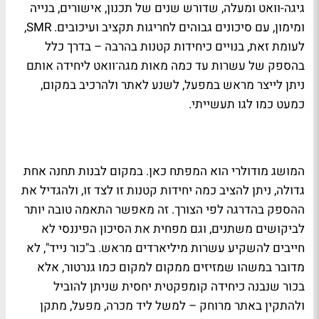
גיגה-וואט ומעלה, שדורש שנים של תכנון, אישורים, בנייה
ומימון, עם סיכונים גבוהים לחריגות תקציב ועיכובים. SMR,
לעומת זאת, בנויים כיחידות קטנות בהרבה – בדרך כלל
בהספק של עשרות עד כמה מאות מגה־וואט ליחידה אותם
ניתן לייצר מראש במפעל, לשנע לאתר ולהרכיב במקום,
כמעט כמו לגו תעשייתי.
המושג מודולרי הוא המפתח כאן. במקום לבנות תחנה אחת
גדולה, ניתן להציב כמה יחידות קטנות זו לצד זו, ולהגדיל את
ההספק בהדרגה לפי הצורך. זה מאפשר התאמה טובה יותר
לביקושים משתנים, וגם מפחית את הסיכון הפיננסי לא
חייבים להשקיע עשרות מיליארדים מראש. ב"כור נייד", לא
מדובר במשהו שמזיזים ממקום למקום כמו גנרטור, אלא
בכור שנבנה כיחידה קומפקטית יחסית שניתן להוביל
ולהתקין באתר מרוחק – למשל ליד מכרה, מפעל, מתקן