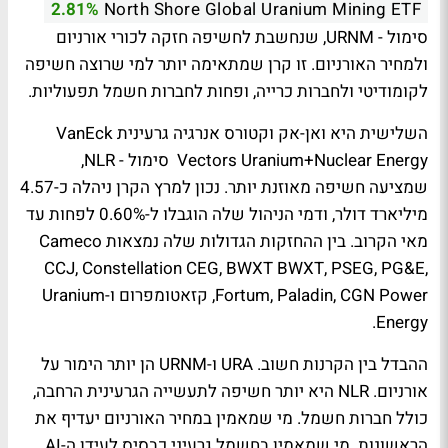
2.81%
North Shore Global Uranium Mining ETF
סימול - URNM, שנחשבת לחשיפה חזקה לכורי אורניום
ולמחיר האורניום. זו קרן שמתאימה יותר למי שרוצה חשיפה
לקומודיטי ולחברות כרייה, ופחות לחברות חשמל תפעוליות.
השלישית היא ואן-אק וקטורס אנרגיה גרעינית
VanEck
Vectors Uranium+Nuclear Energy
סימול - NLR,
שמציעה חשיפה מאוזנת יותר. נכון למרץ הקרן ניהלה כ-4.57
מיליארד דולר, ודמי הניהול שלה הוגבלו ל-0.60% לפחות עד
מאי הקרוב. בין ההחזקות הגדולות שלה נמצאות Cameco
CCJ, Constellation CEG, BWXT BWXT, PSEG, PG&E,
Fortum, Paladin, CGN Power, קזאטומפרום ו-Uranium
Energy.
ההבדל בין הקרנות חשוב. URA ו-URNM הן יותר הימור על
אורניום. NLR היא יותר חשיפה לתעשייה הגרעינית הרחבה,
כולל חברות חשמל. מי שמאמין במחיר האורניום יעדיף את
הראשונות. מי שמאמין בחשמל גרעיני כבסיס לעידן ה-AI