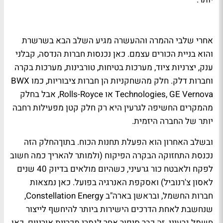
אחרי שלבי ההמרה וההעשרה מגיע השלב הבא בשרשרת
והוא בניית הכורים עצמם. כאן נכנסות חברות הנדסה, קבלני
ענק, יצרניות ציוד, מערכות בטיחות, טורבינות, מערכות בקרה
וחברות דלק. חלק מהשחקניות הן חברות ציבוריות, כמו BWX
Technologies, GE Vernova או Rolls-Royce, אבל בחלק
מהמקרים החשיפה לגרעין היא רק חלק קטן מפעילות רחבה
יותר של החברה היזמית.
ובשלב האחרון הוא הפעלת תחנות הכוח. בתוךהחלק הזה
נכנסת התחזוקה הבקרה הפיקוח (ולמותר להאריך כמה חשוב
לפקח ולאבטח כור גרעיני, כשהיום מולאים בדיוק 40 שנים
לאסון צ'רנוביל) ואסקפת האנרגיה בפועל. כאן נמצאות
חברות החשמל, ובראשן בארה"ב Constellation Energy,
שנחשבת לאחת הדרכים הישירות ביותר להיחשף לייצור
חשמל גרעיני. זה כבר סיפור אחר לגמרי מכריית אורניום. כאן