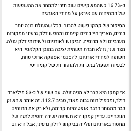
כ-16.7% כשהמשקיעים שוב חזרו לתמחר את ההשפעות
של המתיחות עם איראן על מחירי האנרגיה.
הסיפור של קמקו פשוט להבנה. ככל שהעולם בונה יותר
כורים, מאריך חיי כורים קיימים ומחפש דלק גרעיני ממקורות
מערביים ולא מרוסיה, הביקוש לאורניום ולשירותי דלק עולה.
מצד שני, זו לא חברת תשתית יציבה במובן הקלאסי. היא
חשופה למחירי אורניום, להסכמי אספקה ארוכי טווח,
לבעיות תפעול במכרות ולמחזוריות של קומודיטי.
אז קמקו היא כבר לא מניה זולה. עם שווי של כ-53 מיליארד
דולר, ומכפיל רווח גבוה מאוד, סביב 112.7. זה אומר שהשוק
כבר מתמחר הרבה אופטימיות קדימה, ולא רק את הרווחים
הנוכחיים. עדיין קמקו היא חשיפה ישירה יחסית לתזה של
מחסור באורניום ועלייה בביקוש לדלק גרעיני, אבל היא גם