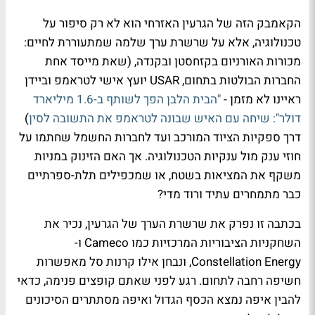
הקאמבק הזה של הגרעין האזרחי הוא לא רק סיפור על
טכנולוגיה, אלא על שרשרת ערך שלמה שמתעוררת לחיים:
מכורות האורניום בקזחסטן ובקנדה, (שאת מייסד אחת
החברות הבולטות בתחום, USAR יועץ אישי לטראמפ וביידן
ראיינו לא מזמן -
"הבית הלבן הפך לשותף ב-1.6 מיליארד
דולר": שיחה עם האיש שבונה לטראמפ את התשובה לסין
)
דרך ספקיות הציוד המורכב ועד לחברות החשמל שחתמו על
חוזי ענק מול ענקיות הטכנולוגיה. אך האם הזינוק במניות
משקף את המציאות בשטח, או שמכפילים תלת-ספרתיים
כבר מתמחרים עתיד ורוד מדי?
בכתבה זו נפרק את שרשרת הערך של הגרעין, נכיר את
השחקניות הציבוריות המרכזיות כמו Cameco ו-
Constellation Energy, ונבחן אילו קרנות סל מאפשרות
חשיפה רחבה לתחום. רגע לפני שאתם קופצים פנימה, כדאי
להבין איפה נמצא הכסף הגדול ואיפה מסתתרים הסיכונים