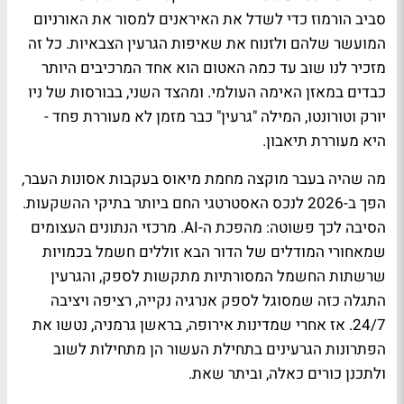
סביב הורמוז כדי לשדל את האיראנים למסור את האורניום
המועשר שלהם ולזנוח את שאיפות הגרעין הצבאיות. כל זה
מזכיר לנו שוב עד כמה האטום הוא אחד המרכיבים היותר
כבדים במאזן האימה העולמי. ומהצד השני, בבורסות של ניו
יורק וטורונטו, המילה "גרעין" כבר מזמן לא מעוררת פחד -
היא מעוררת תיאבון.
מה שהיה בעבר מוקצה מחמת מיאוס בעקבות אסונות העבר,
הפך ב-2026 לנכס האסטרטגי החם ביותר בתיקי ההשקעות.
הסיבה לכך פשוטה: מהפכת ה-AI. מרכזי הנתונים העצומים
שמאחורי המודלים של הדור הבא זוללים חשמל בכמויות
שרשתות החשמל המסורתיות מתקשות לספק, והגרעין
התגלה כזה שמסוגל לספק אנרגיה נקייה, רציפה ויציבה
24/7. אז אחרי שמדינות אירופה, בראשן גרמניה, נטשו את
הפתרונות הגרעינים בתחילת העשור הן מתחילות לשוב
ולתכנן כורים כאלה, וביתר שאת.