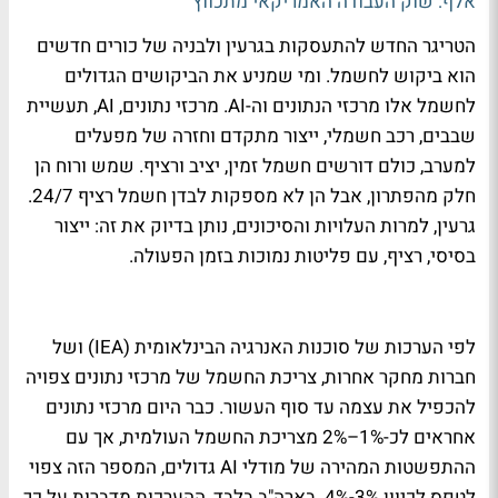
אלף: שוק העבודה האמריקאי מתכווץ
הטריגר החדש להתעסקות בגרעין ולבניה של כורים חדשים
הוא ביקוש לחשמל. ומי שמניע את הביקושים הגדולים
לחשמל אלו מרכזי הנתונים וה-AI. מרכזי נתונים, AI, תעשיית
שבבים, רכב חשמלי, ייצור מתקדם וחזרה של מפעלים
למערב, כולם דורשים חשמל זמין, יציב ורציף. שמש ורוח הן
חלק מהפתרון, אבל הן לא מספקות לבדן חשמל רציף 24/7.
גרעין, למרות העלויות והסיכונים, נותן בדיוק את זה: ייצור
בסיסי, רציף, עם פליטות נמוכות בזמן הפעולה.
לפי הערכות של סוכנות האנרגיה הבינלאומית (IEA) ושל
חברות מחקר אחרות, צריכת החשמל של מרכזי נתונים צפויה
להכפיל את עצמה עד סוף העשור. כבר היום מרכזי נתונים
אחראים לכ-1%–2% מצריכת החשמל העולמית, אך עם
ההתפשטות המהירה של מודלי AI גדולים, המספר הזה צפוי
לטפס לכיוון 3%-4%. בארה"ב בלבד, ההערכות מדברות על כך