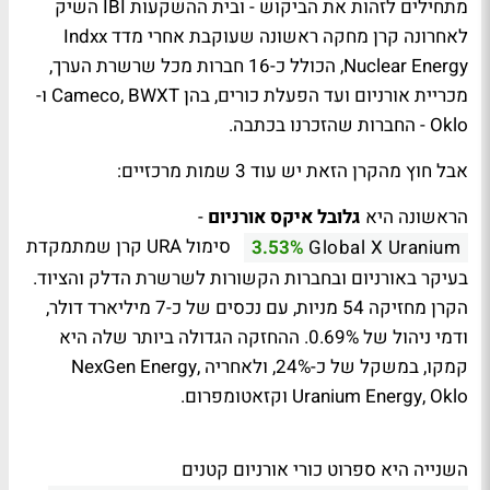
מתחילים לזהות את הביקוש - ובית ההשקעות IBI השיק
לאחרונה קרן מחקה ראשונה שעוקבת אחרי מדד Indxx
Nuclear Energy, הכולל כ-16 חברות מכל שרשרת הערך,
מכריית אורניום ועד הפעלת כורים, בהן Cameco, BWXT ו-
Oklo - החברות שהזכרנו בכתבה.
אבל חוץ מהקרן הזאת יש עוד 3 שמות מרכזיים:
הראשונה היא
גלובל איקס אורניום
-
סימול URA קרן שמתמקדת
3.53%
Global X Uranium
בעיקר באורניום ובחברות הקשורות לשרשרת הדלק והציוד.
הקרן מחזיקה 54 מניות, עם נכסים של כ-7 מיליארד דולר,
ודמי ניהול של 0.69%. ההחזקה הגדולה ביותר שלה היא
קמקו, במשקל של כ-24%, ולאחריה NexGen Energy,
Uranium Energy, Oklo וקזאטומפרום.
השנייה היא ספרוט כורי אורניום קטנים