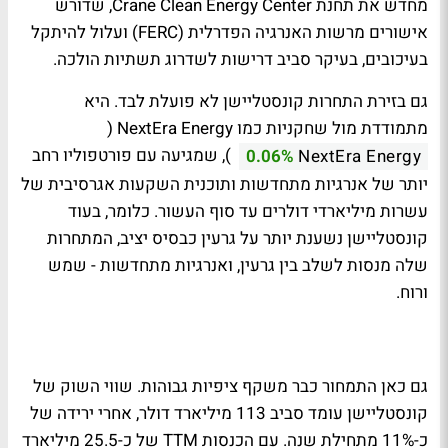
מחדש את תחנת Crane Clean Energy Center, שדורש
אישורים מרשות האנרגיה הפדרלית (FERC) ועלול להיתקל
בעיכובים, בעיקר סביב דרישות לשדרוג תשתיות הולכה.
גם בזירת התחרות קונסטליישן לא פועלת לבד. היא
מתמודדת מול שחקניות כמו NextEra Energy (
), שמגיעה עם פורטפוליו רחב
0.06%
NextEra Energy
יותר של אנרגיות מתחדשות ותוכנית השקעות אגרסיבית של
עשרות מיליארדי דולרים עד סוף העשור. כלומר, בעוד
קונסטליישן נשענת יותר על גרעין כבסיס יציב, המתחרות
שלה מנסות לשלב בין גרעין, ואנרגיות מתחדשות - שמש
ורוח.
גם כאן התמחור כבר משקף ציפיות גבוהות. שווי השוק של
קונסטליישן עומד סביב 113 מיליארד דולר, אחרי ירידה של
כ-11% מתחילת שנה. עם הכנסות TTM של כ-25.5 מיליארד