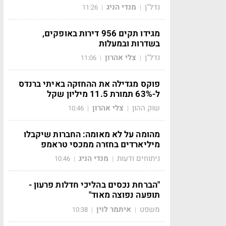
נדל"ן
מנדי הניג
11:26
|
|
מגידו תקים 956 דירות באופקים,
בשדרות ובמעלות
נדל"ן
צלי אהרון
11:06
|
|
פוקס מגדילה את ההחזקה באיתי ברנדס
ל-63% תמורת 11.5 מיליון שקל
שוק ההון
צלי אהרון
10:46
|
|
מהומה על לא מאומה: החברות שיקבלו
מיליארדים בחזרה ממכסי טראמפ
ניתוחים ודעות
מנדי הניג
10:46
|
|
"הברחת נכסים בהליכי חדלות פרעון -
תופעה נפוצה מאוד"
משפט
איתמר לוין
10:38
|
|