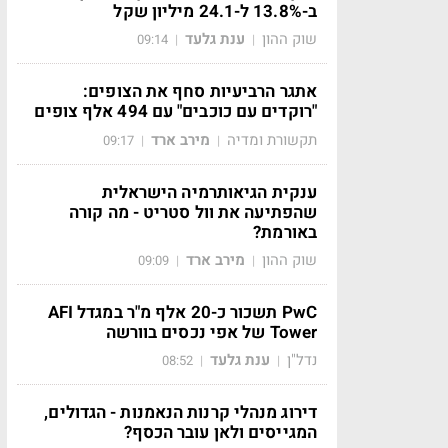
ב-13.8% ל-24.1 מיליון שקל
שוק ההון
ענת גלעד
09:14
|
|
אתגר הרביעיות סחף את הצופים:
"רוקדים עם כוכבים" עם 494 אלף צופים
תקשורת ומדיה
מירב ארד
09:17
|
|
ענקית הגיאותרמיה הישראלית
שהפתיעה את וול סטריט - מה קורה
באורמת?
שוק ההון
מירב ארד
09:09
|
|
PwC תשכור כ-20 אלף מ"ר במגדל AFI
Tower של אפי נכסים בוורשה
נדל"ן
ענת גלעד
08:52
|
|
דירוג מנהלי קרנות הנאמנות - הגדולים,
המגייסים ולאן עובר הכסף?