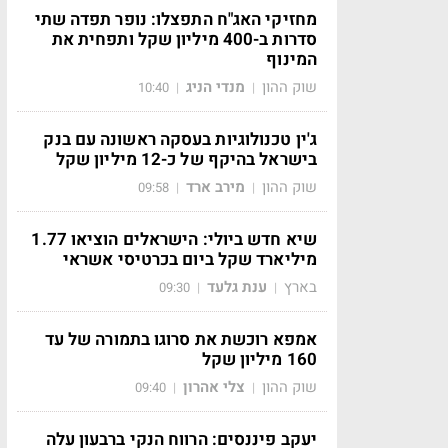
מחזיקי האג"ח התפצלו: נופר תפדה שתי
סדרות ב-400 מיליון שקל ותפחית את
המינוף
שוק ההון
מנדי הניג
10:40
|
|
ג'ין טכנולוגיות בעסקה ראשונה עם בנק
בישראל בהיקף של כ-12 מיליון שקל
שוק ההון
מירב ארד
09:58
|
|
שיא חדש ביולי: הישראלים הוציאו 1.77
מיליארד שקל ביום בכרטיסי אשראי
בארץ
ענת גלעד
09:30
|
|
אמפא רוכשת את סרוגו בתמורה של עד
160 מיליון שקל
שוק ההון
צלי אהרון
09:40
|
|
יעקב פיננסים: הרווח הנקי ברבעון עלה