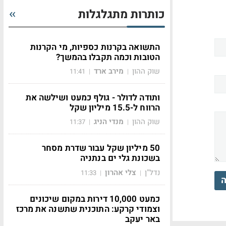
כותרות מתגלגלות
התשואה בקרנות כספיות, מי הקרנות
הטובות וכמה תקבלו בהמשך?
שוק ההון
מירב ארד
11:41
|
|
ותודה לדולר - גולף כמעט ושילשה את
הרווח ל-15.5 מיליון שקל
שוק ההון
מנדי הניג
11:37
|
|
50 מיליון שקל עבור שדרת מסחר
בשכונת גלי ים בנתניה
נדל"ן
צלי אהרון
11:33
|
|
ה
כמעט 10,000 דירות במקום שיכונים
וצמודי קרקע: התוכנית שתשנה את מרכז
באר יעקב