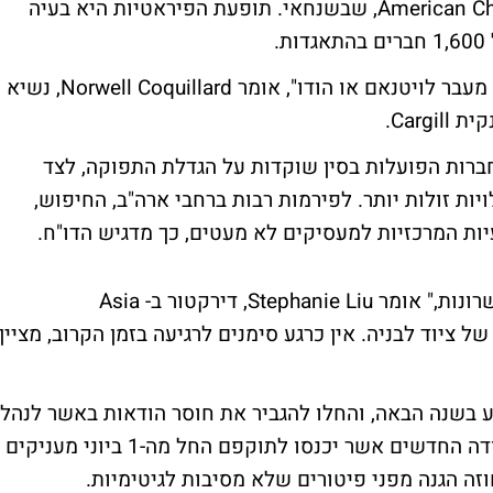
חברות שנערך על ידי American Chamber of Commerce, שבשנחאי. תופעת הפיראטיות היא בעיה
.
"חלק מהחברות ציינו כי בידיהן תוכניות לבצע מעבר לויטנאם או הודו", אומר Norwell Coquillard, נשיא
ין ציין Coquillard,כי עדין החברות הפועלות בסין שוקדות על הגדלת התפוקה, לצד
ות זולות יותר. לפירמות רבות ברחבי ארה"ב, החיפוש,
יות המרכזיות למעסיקים לא מעטים, כך מדגיש הדו"ח.
"עוד השקעות צפויות להגיע ולמתוח את הכישרונות," אומר Stephanie Liu, דירקטור ב- Asia
ות Armstrong World, יצרנית של ציוד לבניה. אין כרגע סימנים לרגיעה בזמן הקרוב, מציין
ע בשנה הבאה, והחלו להגביר את חוסר הודאות באשר לנהלי
ההעסקה והפיטורים של העובדים. חוקי העבודה החדשים אשר יכנסו לתוקפם החל מה-1 ביוני מעניקים