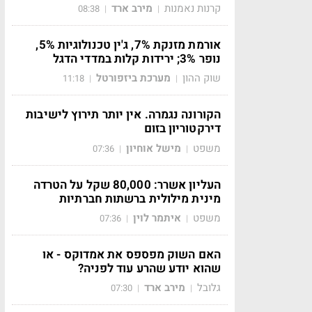
קרנות נאמנות
מירב ארד
08:38
|
|
אורמת מזנקת 7%, ג'ין טכנולוגיות 5%,
נופר 3%; ירידות קלות במדדי הדגל
שוק ההון
מערכת ביזפורטל
11:18
|
|
הקורונה נגמרה. אין יותר תירוץ לישיבות
דירקטוריון בזום
משפט
מישל אוחיון
07:36
|
|
העליון אשרר: 80,000 שקל על הטרדה
מינית מילולית ברשתות חברתיות
משפט
איתמר לוין
07:36
|
|
האם השוק מפספס את אמדוקס - או
שהוא יודע שהרע עוד לפניה?
גלובל
מירב ארד
07:30
|
|