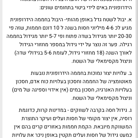
הידרופונית באים לידי ביטוי בתחומים שונים:
א. יבול לשטח גדל באופן מהותי- היבול בחממה הידרופונית
מגיע לכ 4-6 מיליוני חסות בשנה ל 10 דונם חממות, שזה פי
20-30 יותר מגידול בשדה פתוח ופי 5-7 יותר מגידול בחממה
רגילה. פער זה נוצר על ידי גידול במספר מחזורי הגידול
לאורך השנה (18 מחזורי גידול, לעומת 5-6 בגידולי שדה)
וניצול מקסימאלי של השטח.
ב. עלויות יצור נמוכות בחממה הידרופונית נובעות
מאוטומציה של החממה וחסכון בעלויות כוח אדם, חסכון
בעלויות האנרגיה, חסכון במים (אין אידוי וספיגה של מים)
וניצול מקסימאלי של השטח.
ג. גידול חסה בקרבה לשווקים - במדינות קרות, כדוגמת
רוסיה, אין יצור מקומי של חסות ועלים ועיקר התוצרת
המשווקת מיובאת. הקמת חממות באזורים קרים בהם אין
כמעט גידול של חסות ועלים תקטין באופן ניכר את עלויות