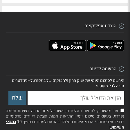
הורדת אפליקציה
הרשמה לדיוור
הירשם לסיכום היומי של שוק ההון ולמבזקים של ביזפורטל - ניוזלטרים
חובה לכל משקיע
אני מאשר קבלת שני ניוזלטרים, אשר כל אחד מהווה רשימת תפוצה
נפרדת, בנושאים סיכום יומי והתראות חמות וקבלת דיוורים פרסומיים
בדואר אלקטרוני ו/ או באמצעות הסלולר בהתאם למפורט בסעיף 10
בתנאי
השימוש