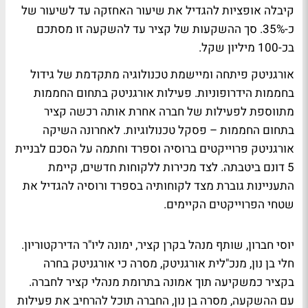
קיבלה אופציות להגדיל את שיעור האחזקה עד לשיעור של
כ-35%. סך ההשקעות של קציר עד להשקעה זו מסתכם
בכ-100 מיליון שקל.
אורגניטק פיתחה ומיישמת טכנולוגיה מתקדמת של גידול
בחממות הידרופוניות. פעילות אורגניטק בתחום החממות
מתווספת לפעילות של חברה אחרת אותה רכשה קציר
בתחום החממות – פסקל טכנולוגיות. לאחרונה השיקה
אורגניטק פרוייקטים ברוסיה וספרד וחתמה על הסכם לבניית
5 דונם ביטבתה. לצד מכירות ללקוחות חדשים, קיימת
התעניינות גוברת מצד לקוחותיה בספרד ורוסיה להגדיל את
שטחי הפרוייקטים הקיימים.
יוסי חברון, שותף מנהל בקרן קציר, ימונה ליו"ר הדירקטוריון.
חלי בן נון, מנכ"לית אורגניטק, מסרה כי אורגניטק בחרה
בקציר כמשקיעה תוך אמונה בתרומת מנהלי קציר לחברה.
עם ההשקעה, מסרה בן נון, החברה תוכל להרחיב את פעילות