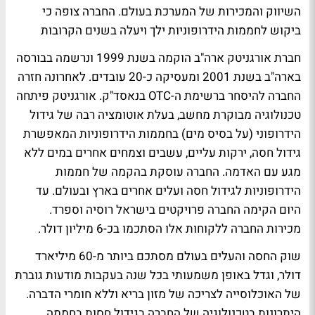
השיווק והמכירות של המערכת בעולם. החברה צופה כי
ביקוש לחממות הידרופוניות ילך ויעלה בשנים הקרובות
חברת אורגניטק ארה"ב הוקמה בשנת 1999 ונרשמה בבורסה
בארה"ב בשנת 2001 ומעסיקה כ-20 עובדים. לאחרונה חזרה
החברה להיסחר ברשימת ה-OTC בנאסד"ק. אורגניטק פיתחה
טכנולוגיה מבוקרת מחשב, בעלת אוטומציה רבה של גידול
הידרופוני (על בסיס מים) בחממות הידרופוניות המאפשרת
גידול חסה, ירקות עליים, עשבים וצמחים אחרים במים ללא
מגע עם האדמה. החברה עוסקת בהקמה של חממות
הידרופוניות לגידול חסה ועלים אחרים בארץ ובעולם. עד
היום הקימה החברה פרויקטים בישראל רוסיה וספרד.
מכירות החברה ללקוחות אלו הסתכמו בכ-6 מיליון דולר.
שוק החסה והעלים בעולם מסתכם ביותר מ-60 מיליארד
דולר, וגדל באופן משמעותי בכל שנה בעקבות מודעות גוברת
של האוכלוסייה לצריכה של מזון בריא וללא חומרי הדברה.
היתרונות בטכנולוגיה של החברה בגידול חסות בחממה