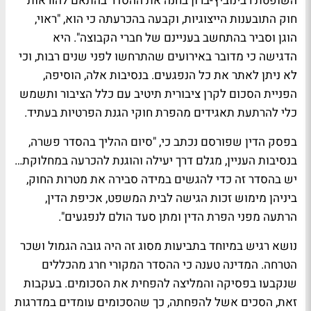
השופטת רבינוביץ-ברון בחנה את ההסדר בהתאם להוראות
חוק התובענות הייצוגיות, וקבעה בהכרעתה כי הוא, "ראוי,
הוגן וסביר בהתחשב בעניינם של חברי הקבוצה". היא
הדגישה כי מדובר באירועים שהתרחשו לפני שנים רבות, וכי
לא ניתן לאתר את כל הנפגעים. בנסיבות אלה, הוסיפה,
הפניית הסכום לקרן ציבורית תיטיב עם כלל הציבור ותשמש
כלי להרתעת תאגידים מהפרת חוקי הגנת הפרטיות בעתיד.
בפסק הדין שפורסם נכתב כי, "סיום ההליך בהסדר פשרה,
בנסיבות העניין, מגלם דרך יעילה והוגנת להכרעה במחלוקת…
יש בהסדר זה כדי להגשים במידה סבירה את מטרות החוק,
ביניהן מימוש זכות הגישה לבית המשפט, אכיפת הדין,
הרתעה מפני הפרת הדין ומתן סעד הולם לנפגעים".
נושא רגיש במיוחד בתביעות מסוג זה היה גובה הגמול ושכר
הטרחה. המדינה טענה כי ההסדר המקורי חרג מהכללים
שנקבעו בפסיקה והמליצה להפחית את הסכומים. בעקבות
זאת, הסכים אשל להפחתה, כך שהסכומים עומדים במדרגות