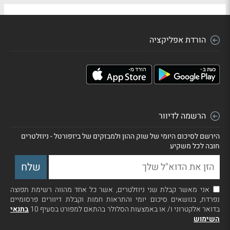
הורדת אפליקציה
הרשמה לדיוור
הירשם לסיכום היומי של שוק ההון ולמבזקים של ביזפורטל - ניוזלטרים
חובה לכל משקיע
אני מאשר קבלת שני ניוזלטרים, אשר כל אחד מהווה רשימת תפוצה
נפרדת, בנושאים סיכום יומי והתראות חמות וקבלת דיוורים פרסומיים
בדואר אלקטרוני ו/ או באמצעות הסלולר בהתאם למפורט בסעיף 10
בתנאי
השימוש