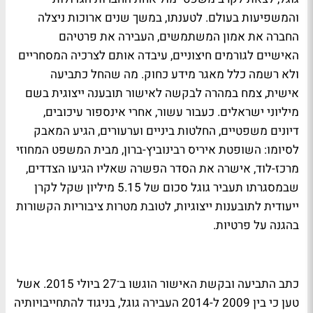
והמשפיעות בעולם. לטענתו, במשך שנים ארוכות ניצלה
החברה את אמון המשתמשים, העבירה את פרטיהם
האישיים לגורמים חיצוניים, עיבדה אותם לצרכיה המסחריים
ולא רשמה כלל מאגר מידע כחוק. מה שהחל כתביעה
אישית, צמח במהרה לבקשה לאישור תובענה ייצוגית בשם
מיליוני ישראלים. כעבור עשור, אחרי אינספור עיכובים,
דיונים משפטיים, החלטות ביניים וערעורים, הגיע המאבק
לסיומו: השופטת איריס רבינוביץ-ברון, מבית המשפט המחוזי
מרכז-לוד, אישרה את הסדר הפשרה שאליו הגיעו הצדדים,
שבמסגרתו תעביר גוגל סכום של 5.15 מיליון שקל לקרן
ייעודית לתובענות ייצוגיות, לטובת מטרות ציבוריות הקשורות
בהגנה על פרטיות.
כתב התביעה ובקשת האישור הוגשו ב־27 ביולי 2015. אשל
טען כי בין 2009 ל-2014 העבירה גוגל, בניגוד להתחייבויותיה