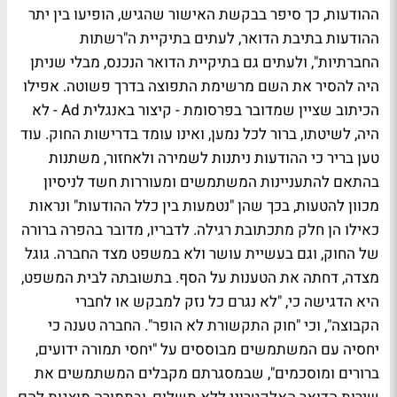
ההודעות, כך סיפר בבקשת האישור שהגיש, הופיעו בין יתר
ההודעות בתיבת הדואר, לעתים בתיקיית ה"רשתות
החברתיות", ולעתים גם בתיקיית הדואר הנכנס, מבלי שניתן
היה להסיר את השם מרשימת התפוצה בדרך פשוטה. אפילו
הכיתוב שציין שמדובר בפרסומת - קיצור באנגלית Ad - לא
היה, לשיטתו, ברור לכל נמען, ואינו עומד בדרישות החוק. עוד
טען בריר כי ההודעות ניתנות לשמירה ולאחזור, משתנות
בהתאם להתעניינות המשתמשים ומעוררות חשד לניסיון
מכוון להטעות, בכך שהן "נטמעות בין כלל ההודעות" ונראות
כאילו הן חלק מתכתובת רגילה. לדבריו, מדובר בהפרה ברורה
של החוק, וגם בעשיית עושר ולא במשפט מצד החברה. גוגל
מצדה, דחתה את הטענות על הסף. בתשובתה לבית המשפט,
היא הדגישה כי, "לא נגרם כל נזק למבקש או לחברי
הקבוצה", וכי "חוק התקשורת לא הופר". החברה טענה כי
יחסיה עם המשתמשים מבוססים על "יחסי תמורה ידועים,
ברורים ומוסכמים", שבמסגרתם מקבלים המשתמשים את