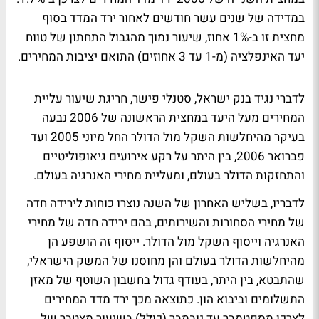
במדידה של שנים עשר חודשים לאחור ירד המדד בסוף
מחצית זו ב-1% אחוז, שיעור נמוך מהגבול התחתון של טווח
יעד האינפלציה (מ-1 עד 3 אחוזים) התואם יציבות המחירים.
לדברי נגיד בנק ישראל, סטנלי פישר, חריגת שיעור עליית
המחירים מעל היעד במחצית הראשונה של 2006 נבעה
בעיקר מהיחלשות השקל מול הדולר החל מיוני 2005 ועד
פברואר 2006, בין היתר על רקע אירועים גיאופוליטיים
והתחזקות הדולר בעולם, ומעליית מחירי האנרגיה בעולם.
לדבריו, בשליש האחרון של השנה נוצרו כוחות לירידה חדה
של מחירי הסחורות והשירותים, בהם ירידה חדה של מחירי
האנרגיה וייסוף השקל מול הדולר. ייסוף זה הושפע הן
מהיחלשות הדולר בעולם והן מחוסנו של המשק הישראלי,
שהתבטא, בין היתר, בעודף גדול בחשבון השוטף של מאזן
התשלומים וביבוא הון. כתוצאה מכך ירד מדד המחירים
לצרכן מספטמבר עד נובמבר (כולל) בשיעור מצטבר של