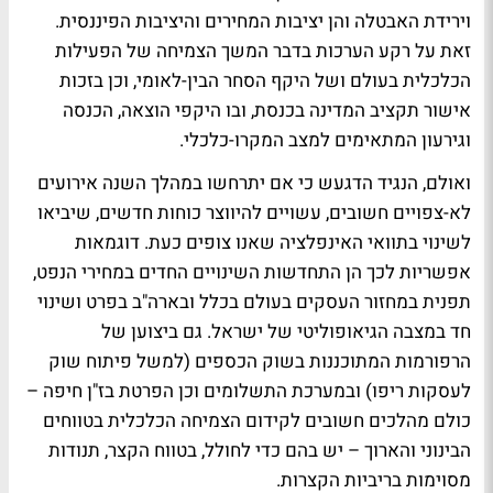
וירידת האבטלה והן יציבות המחירים והיציבות הפיננסית.
זאת על רקע הערכות בדבר המשך הצמיחה של הפעילות
הכלכלית בעולם ושל היקף הסחר הבין-לאומי, וכן בזכות
אישור תקציב המדינה בכנסת, ובו היקפי הוצאה, הכנסה
וגירעון המתאימים למצב המקרו-כלכלי.
ואולם, הנגיד הדגעש כי אם יתרחשו במהלך השנה אירועים
לא-צפויים חשובים, עשויים להיווצר כוחות חדשים, שיביאו
לשינוי בתוואי האינפלציה שאנו צופים כעת. דוגמאות
אפשריות לכך הן התחדשות השינויים החדים במחירי הנפט,
תפנית במחזור העסקים בעולם בכלל ובארה"ב בפרט ושינוי
חד במצבה הגיאופוליטי של ישראל. גם ביצוען של
הרפורמות המתוכננות בשוק הכספים (למשל פיתוח שוק
לעסקות ריפו) ובמערכת התשלומים וכן הפרטת בז"ן חיפה –
כולם מהלכים חשובים לקידום הצמיחה הכלכלית בטווחים
הבינוני והארוך – יש בהם כדי לחולל, בטווח הקצר, תנודות
מסוימות בריביות הקצרות.