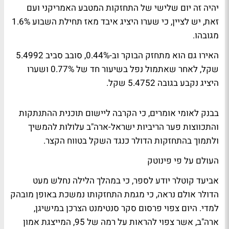
יהיה זה יום שלישי של התחזקות המטבע האמריקני ועם
זאת, יש לציין, כי שערו היציג איבד מאז תחילת השבוע 1.6%
מגובהו.
האירו גם הוא מתחזק הבוקר וב-0.44%, סובב סביב 5.4992
שקל, לאחר שאתמול נפל בשיעור חד של 0.77% ושערו
היציג נקבע בגובה 5.4752 שקל.
בבנק לאומי אומרים, כי הקרבה ליישום תוכנית ההתנתקות
והתכווצות פער הריביות ישראל-ארה"ב עלולות להמשיך
ולתמוך בהתחזקות הדולר כנגד השקל בטווח הקצר.
העולם על פי פינוטק
אביעד קוטלר יודע לספר, כי במהלך הלילה נחלש מעט
הדולר אולם נראה, כי מגמת התחזקותו נמשכת באופן מובהק
למדי. היום צפוי פרסום סקר סנטימנט הצרכן במישיגן,
ארה"ב, אשר צפוי להראות על רמה של 95, המייצגת אמון