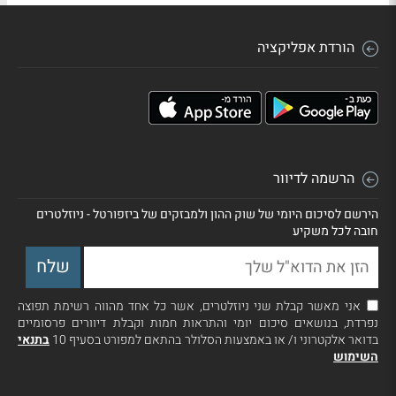
הורדת אפליקציה
הרשמה לדיוור
הירשם לסיכום היומי של שוק ההון ולמבזקים של ביזפורטל - ניוזלטרים
חובה לכל משקיע
אני מאשר קבלת שני ניוזלטרים, אשר כל אחד מהווה רשימת תפוצה
נפרדת, בנושאים סיכום יומי והתראות חמות וקבלת דיוורים פרסומיים
בדואר אלקטרוני ו/ או באמצעות הסלולר בהתאם למפורט בסעיף 10
בתנאי
השימוש